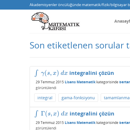
Akademisyenler öncülüğünde matematik/fizik/bilgisayar bi
Anasay
Son etiketlenen sorula
(
,
)
∫
integralini çözün
∫
γ
(
s
,
x
)
d
x
γ
s
x
d
x
29 Temmuz 2015
Lisans Matematik
kategorisinde
berta
görüntülendi
integral
gama-fonksiyonu
tamamlanmam
Γ
(
,
)
∫
integralini çözün
∫
Γ
(
s
,
x
)
d
x
s
x
d
x
29 Temmuz 2015
Lisans Matematik
kategorisinde
berta
görüntülendi