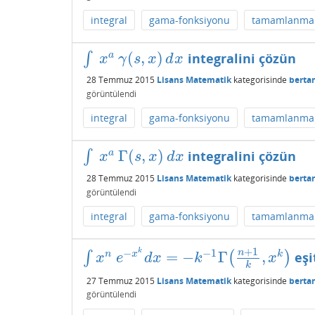
integral
gama-fonksiyonu
tamamlanmam
(
,
)
a
∫
integralini çözün
∫
x
a
γ
(
s
,
x
)
d
x
x
γ
s
x
d
x
28 Temmuz 2015
Lisans Matematik
kategorisinde
berta
görüntülendi
integral
gama-fonksiyonu
tamamlanmam
Γ
(
,
)
a
∫
integralini çözün
∫
x
a
Γ
(
s
,
x
)
d
x
x
s
x
d
x
28 Temmuz 2015
Lisans Matematik
kategorisinde
berta
görüntülendi
integral
gama-fonksiyonu
tamamlanmam
+
1
−
−
1
k
n
=
−
Γ
,
n
x
k
∫
(
)
eşi
∫
x
n
e
−
x
k
d
x
=
−
k
−
1
Γ
(
n
+
1
k
,
x
k
)
x
e
d
x
k
x
k
27 Temmuz 2015
Lisans Matematik
kategorisinde
berta
görüntülendi