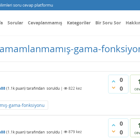
limleri soru cevap platformu
fa
Sorular
Cevaplanmamış
Kategoriler
Bir Soru Sor
Hakkı
r tamamlanmamış-gama-fonksiyo
0
0
n88
(
1.1k
puan)
tarafından
soruldu
|
822
kez
ce
ış-gama-fonksiyonu
0
0
n88
(
1.1k
puan)
tarafından
soruldu
|
879
kez
ce