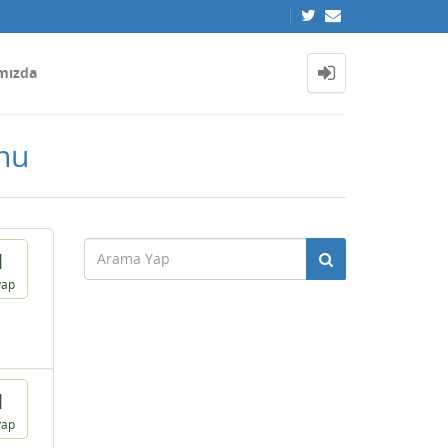
mızda
nu
1
vap
1
vap