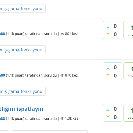
ış-gama-fonksiyonu
0
0
n88
(
1.1k
puan)
tarafından
soruldu
|
801
kez
ce
ış-gama-fonksiyonu
0
0
n88
(
1.1k
puan)
tarafından
soruldu
|
870
kez
ce
ış-gama-fonksiyonu
tliğini ispatlayın
0
0
ce
n88
(
1.1k
puan)
tarafından
soruldu
|
1.3k
kez