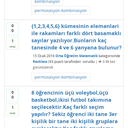
kombinasyon
permütasyon-kombinasyon
{1,2,3,4,5,6} kümesinin elemanlari
0
0
ile rakamları farklı dört basamaklı
sayılar yazılıyor.Bunların kaç
1
tanesinde 4 ve 6 yanyana bulunur?
cevap
15 Ocak 2016
Orta Öğretim Matematik
kategorisinde
Reckless
(
93
puan)
tarafından
soruldu
|
3.9k
kez
görüntülendi
permütasyon-kombinasyon
8 öğrencinin üçü voleybol,üçü
0
0
basketbol,ikisi futbol takımına
seçilecektir.Kaç farklı seçim
1
yapılır? Sekiz öğrenci iki tane 3er
cevap
kişilik bir tane iki kişilik gruplara