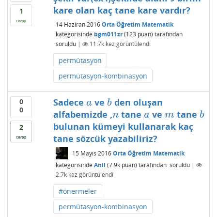
kare olan kaç tane kare vardır?
1
cevap
14 Haziran 2016
Orta Öğretim Matematik
kategorisinde
bgm011zr
(
123
puan)
tarafından
soruldu
|
11.7k
kez görüntülendi
permütasyon
permütasyon-kombinasyon
Sadece
ve
den oluşan
0
a
b
a
b
0
alfabemizde ,
tane
ve
tane
n
a
m
b
n
a
m
b
bulunan kümeyi kullanarak kaç
2
tane sözcük yazabiliriz?
cevap
15 Mayıs 2016
Orta Öğretim Matematik
kategorisinde
Anil
(
7.9k
puan)
tarafından
soruldu
|
2.7k
kez görüntülendi
#önermeler
permütasyon-kombinasyon