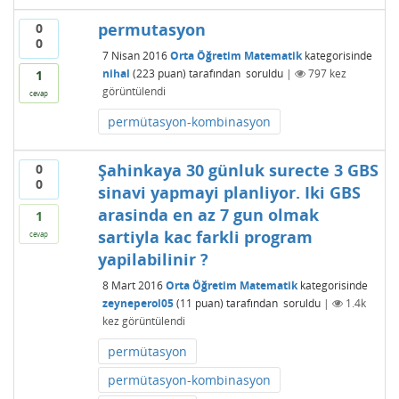
permutasyon
0
0
7 Nisan 2016
Orta Öğretim Matematik
kategorisinde
nihal
(
223
puan)
tarafından
soruldu
|
797
kez
1
görüntülendi
cevap
permütasyon-kombinasyon
Şahinkaya 30 günluk surecte 3 GBS
0
0
sinavi yapmayi planliyor. Iki GBS
arasinda en az 7 gun olmak
1
sartiyla kac farkli program
cevap
yapilabilinir ?
8 Mart 2016
Orta Öğretim Matematik
kategorisinde
zeyneperol05
(
11
puan)
tarafından
soruldu
|
1.4k
kez görüntülendi
permütasyon
permütasyon-kombinasyon