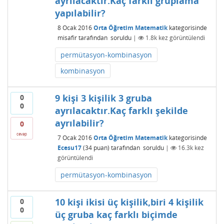
ayrılacaktır.Kaç farklı gruplama
yapılabilir?
8 Ocak 2016
Orta Öğretim Matematik
kategorisinde
misafir
tarafından
soruldu
|
1.8k
kez görüntülendi
permütasyon-kombinasyon
kombinasyon
9 kişi 3 kişilik 3 gruba
0
0
ayrılacaktır.Kaç farklı şekilde
ayrılabilir?
0
cevap
7 Ocak 2016
Orta Öğretim Matematik
kategorisinde
Ecesu17
(
34
puan)
tarafından
soruldu
|
16.3k
kez
görüntülendi
permütasyon-kombinasyon
10 kişi ikisi üç kişilik,biri 4 kişilik
0
0
üç gruba kaç farklı biçimde