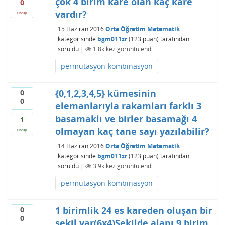
çok 4 birim kare olan kaç kare
0
vardır?
cevap
15 Haziran 2016
Orta Öğretim Matematik
kategorisinde
bgm011zr
(
123
puan)
tarafından
soruldu
|
1.8k
kez görüntülendi
permütasyon-kombinasyon
{0,1,2,3,4,5} kümesinin
0
0
elemanlarıyla rakamları farklı 3
basamaklı ve birler basamağı 4
1
olmayan kaç tane sayı yazılabilir?
cevap
14 Haziran 2016
Orta Öğretim Matematik
kategorisinde
bgm011zr
(
123
puan)
tarafından
soruldu
|
3.9k
kez görüntülendi
permütasyon-kombinasyon
1 birimlik 24 es kareden oluşan bir
0
0
şekil var(6x4)Şekilde alanı 9 birim