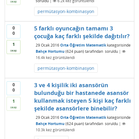
soruldu
|
6.2k
kez görüntülendi
cevap
permütasyon-kombinasyon
5 farklı oyuncağın tamamı 3
0
0
çocuğa kaç farklı şekilde dağıtılır?
1
29 Ocak 2016
Orta Öğretim Matematik
kategorisinde
Bahçe Hortumu
(
624
puan)
tarafından
soruldu
|
cevap
16.4k
kez görüntülendi
permütasyon-kombinasyon
3 ve 4 kişilik iki asansörün
0
0
bulunduğu bir hastanede asansör
kullanmak isteyen 5 kişi kaç farklı
1
şekilde asansörlere binebilir?
cevap
29 Ocak 2016
Orta Öğretim Matematik
kategorisinde
Bahçe Hortumu
(
624
puan)
tarafından
soruldu
|
10.3k
kez görüntülendi