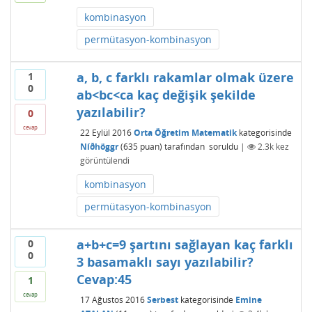
kombinasyon
permütasyon-kombinasyon
a, b, c farklı rakamlar olmak üzere
1
0
ab<bc<ca kaç değişik şekilde
yazılabilir?
0
cevap
22 Eylül 2016
Orta Öğretim Matematik
kategorisinde
Níðhöggr
(
635
puan)
tarafından
soruldu
|
2.3k
kez
görüntülendi
kombinasyon
permütasyon-kombinasyon
a+b+c=9 şartını sağlayan kaç farklı
0
0
3 basamaklı sayı yazılabilir?
Cevap:45
1
cevap
17 Ağustos 2016
Serbest
kategorisinde
Emine