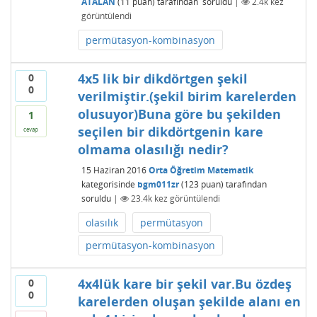
ATALAN
(
11
puan)
tarafından
soruldu
|
2.4k
kez
görüntülendi
permütasyon-kombinasyon
4x5 lik bir dikdörtgen şekil
0
0
verilmiştir.(şekil birim karelerden
olusuyor)Buna göre bu şekilden
1
seçilen bir dikdörtgenin kare
cevap
olmama olasılığı nedir?
15 Haziran 2016
Orta Öğretim Matematik
kategorisinde
bgm011zr
(
123
puan)
tarafından
soruldu
|
23.4k
kez görüntülendi
olasılık
permütasyon
permütasyon-kombinasyon
4x4lük kare bir şekil var.Bu özdeş
0
0
karelerden oluşan şekilde alanı en