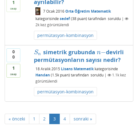
ayrılabilir?
1
cevap
7 Ocak 2016
Orta Öğretim Matematik
kategorisinde
sedef
(
38
puan)
tarafından
soruldu
|
2k
kez görüntülendi
permütasyon-kombinasyon
−
simetrik grubunda
devirli
0
S
n
n
−
S
n
n
0
permütasyonların sayısı nedir?
1
18 Aralık 2015
Lisans Matematik
kategorisinde
Handan
(
1.5k
puan)
tarafından
soruldu
|
1.1k
kez
cevap
görüntülendi
permütasyon-kombinasyon
« önceki
1
2
3
4
sonraki »