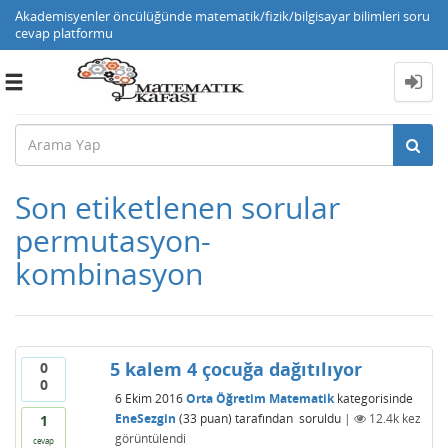
Akademisyenler öncülüğünde matematik/fizik/bilgisayar bilimleri soru
cevap platformu
Toggle
navigation
Son etiketlenen sorular
permutasyon-
kombinasyon
5 kalem 4 çocuğa dağıtılıyor
0
0
6 Ekim 2016
Orta Öğretim Matematik
kategorisinde
EneSezgin
(
33
puan)
tarafından
soruldu
|
12.4k
kez
1
görüntülendi
cevap