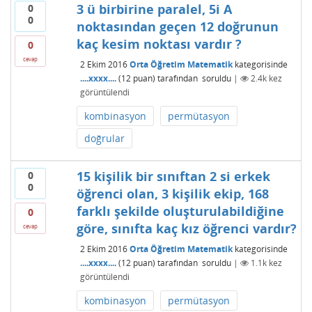
3 ü birbirine paralel, 5i A
0
0
noktasından geçen 12 doğrunun
kaç kesim noktası vardır ?
0
cevap
2 Ekim 2016
Orta Öğretim Matematik
kategorisinde
....xxxx....
(
12
puan)
tarafından
soruldu
|
2.4k
kez
görüntülendi
kombinasyon
permütasyon
doğrular
15 kişilik bir sınıftan 2 si erkek
0
0
öğrenci olan, 3 kişilik ekip, 168
farklı şekilde oluşturulabildiğine
0
göre, sınıfta kaç kız öğrenci vardır?
cevap
2 Ekim 2016
Orta Öğretim Matematik
kategorisinde
....xxxx....
(
12
puan)
tarafından
soruldu
|
1.1k
kez
görüntülendi
kombinasyon
permütasyon