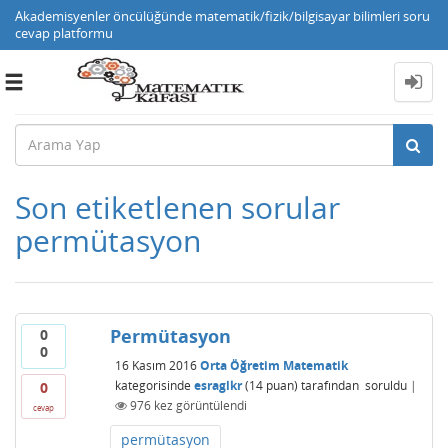
Akademisyenler öncülüğünde matematik/fizik/bilgisayar bilimleri soru
cevap platformu
Toggle
navigation
Son etiketlenen sorular
permütasyon
Permütasyon
0
0
16 Kasım 2016
Orta Öğretim Matematik
kategorisinde
esraglkr
(
14
puan)
tarafından
soruldu
|
0
976
kez görüntülendi
cevap
permütasyon