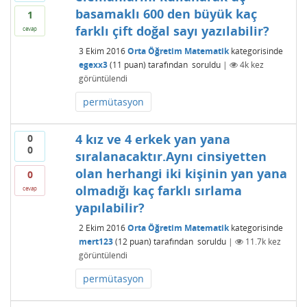
basamaklı 600 den büyük kaç
1
farklı çift doğal sayı yazılabilir?
cevap
3 Ekim 2016
Orta Öğretim Matematik
kategorisinde
egexx3
(
11
puan)
tarafından
soruldu
|
4k
kez
görüntülendi
permütasyon
4 kız ve 4 erkek yan yana
0
0
sıralanacaktır.Aynı cinsiyetten
olan herhangi iki kişinin yan yana
0
olmadığı kaç farklı sırlama
cevap
yapılabilir?
2 Ekim 2016
Orta Öğretim Matematik
kategorisinde
mert123
(
12
puan)
tarafından
soruldu
|
11.7k
kez
görüntülendi
permütasyon