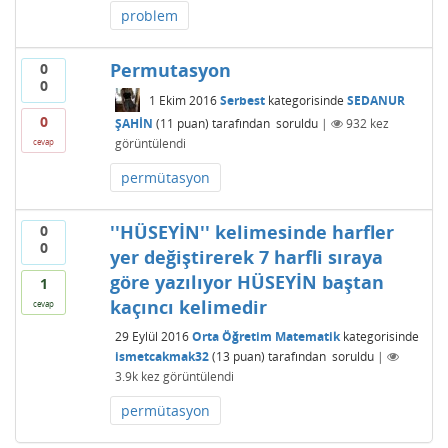
problem
Permutasyon
0
0
1 Ekim 2016
Serbest
kategorisinde
SEDANUR
0
ŞAHİN
(
11
puan)
tarafından
soruldu
|
932
kez
görüntülendi
cevap
permütasyon
''HÜSEYİN'' kelimesinde harfler
0
0
yer değiştirerek 7 harfli sıraya
göre yazılıyor HÜSEYİN baştan
1
kaçıncı kelimedir
cevap
29 Eylül 2016
Orta Öğretim Matematik
kategorisinde
ismetcakmak32
(
13
puan)
tarafından
soruldu
|
3.9k
kez görüntülendi
permütasyon