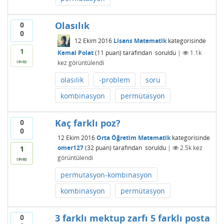
Olasılık
0
0
12 Ekim 2016
Lisans Matematik
kategorisinde
1
Kemal Polat
(
11
puan)
tarafından
soruldu
|
1.1k
kez görüntülendi
cevap
olasılık
-problem
soru
kombinasyon
permütasyon
Kaç farklı poz?
0
0
12 Ekim 2016
Orta Öğretim Matematik
kategorisinde
omer127
(
32
puan)
tarafından
soruldu
|
2.5k
kez
1
görüntülendi
cevap
permutasyon-kombinasyon
kombinasyon
permütasyon
3 farklı mektup zarfı 5 farklı posta
0