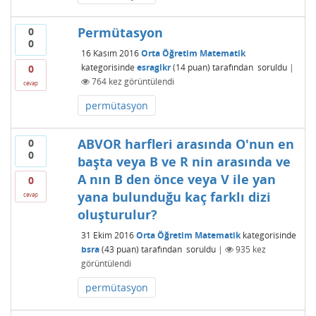
Permütasyon
0
0
16 Kasım 2016
Orta Öğretim Matematik
kategorisinde
esraglkr
(
14
puan)
tarafından
soruldu
|
0
764
kez görüntülendi
cevap
permütasyon
ABVOR harfleri arasında O'nun en
0
0
başta veya B ve R nin arasında ve
A nın B den önce veya V ile yan
0
yana bulunduğu kaç farklı dizi
cevap
oluşturulur?
31 Ekim 2016
Orta Öğretim Matematik
kategorisinde
bsra
(
43
puan)
tarafından
soruldu
|
935
kez
görüntülendi
permütasyon