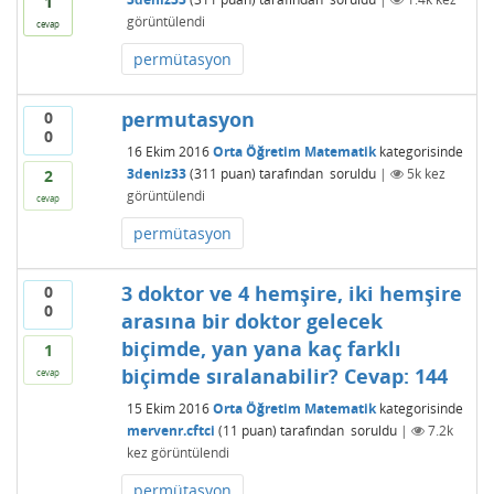
1
görüntülendi
cevap
permütasyon
permutasyon
0
0
16 Ekim 2016
Orta Öğretim Matematik
kategorisinde
3deniz33
(
311
puan)
tarafından
soruldu
|
5k
kez
2
görüntülendi
cevap
permütasyon
3 doktor ve 4 hemşire, iki hemşire
0
0
arasına bir doktor gelecek
biçimde, yan yana kaç farklı
1
biçimde sıralanabilir? Cevap: 144
cevap
15 Ekim 2016
Orta Öğretim Matematik
kategorisinde
mervenr.cftci
(
11
puan)
tarafından
soruldu
|
7.2k
kez görüntülendi
permütasyon