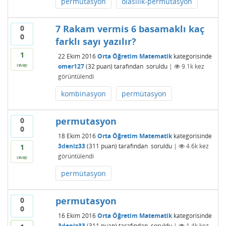
permütasyon
olasılık-permütasyon
7 Rakam vermis 6 basamaklı kaç
0
0
farklı sayı yazılır?
1
22 Ekim 2016
Orta Öğretim Matematik
kategorisinde
omer127
(
32
puan)
tarafından
soruldu
|
9.1k
kez
cevap
görüntülendi
kombinasyon
permütasyon
permutasyon
0
0
18 Ekim 2016
Orta Öğretim Matematik
kategorisinde
3deniz33
(
311
puan)
tarafından
soruldu
|
4.6k
kez
1
görüntülendi
cevap
permütasyon
permutasyon
0
0
16 Ekim 2016
Orta Öğretim Matematik
kategorisinde
3deniz33
(
311
puan)
tarafından
soruldu
|
1.4k
kez