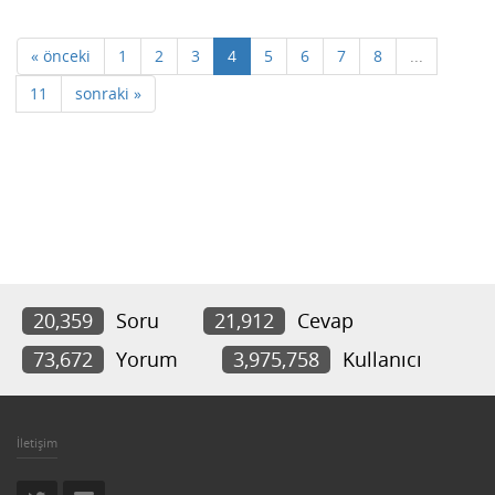
« önceki
1
2
3
4
5
6
7
8
...
11
sonraki »
20,359
Soru
21,912
Cevap
73,672
Yorum
3,975,758
Kullanıcı
İletişim