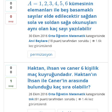
=
1
,
2
,
3
,
4
,
5
,
6
kümesinin
0
A
=
1
,
2
,
3
,
4
,
5
,
6
A
0
elemanları ile beş basamaklı
sayılar elde edilecektir sağdan
0
sola ve soldan sağa okunuşları
cevap
aynı olan kaç sayı yazılabilir
30 Ekim 2016
Orta Öğretim Matematik
kategorisinde
Anıl Baykara
(
18
puan)
tarafından
soruldu
|
1.6k
kez görüntülendi
permütasyon
Haktan, ihsan ve caner 6 kişilik
0
0
maç kuyruğundadır. Haktan'ın
İhsan ile Caner'in arasında
1
bulunduğu kaç sıra olabilir?
cevap
26 Ekim 2016
Orta Öğretim Matematik
kategorisinde
tnk
(
61
puan)
tarafından
soruldu
|
1.4k
kez
görüntülendi