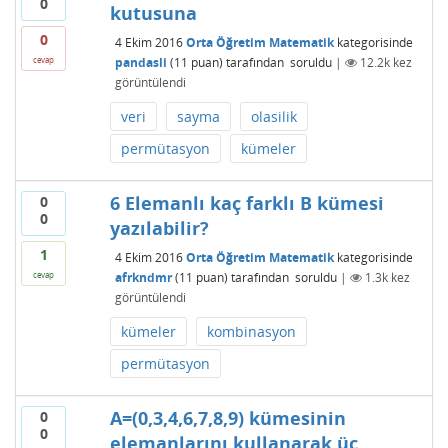
0
kutusuna
0
4 Ekim 2016
Orta Öğretim Matematik
kategorisinde
pandasli
(
11
puan)
tarafından
soruldu
|
12.2k
kez
cevap
görüntülendi
veri
sayma
olasilik
permütasyon
kümeler
6 Elemanlı kaç farklı B kümesi
0
0
yazılabilir?
1
4 Ekim 2016
Orta Öğretim Matematik
kategorisinde
afrkndmr
(
11
puan)
tarafından
soruldu
|
1.3k
kez
cevap
görüntülendi
kümeler
kombinasyon
permütasyon
A=(0,3,4,6,7,8,9) kümesinin
0
0
elemanlarını kullanarak üç