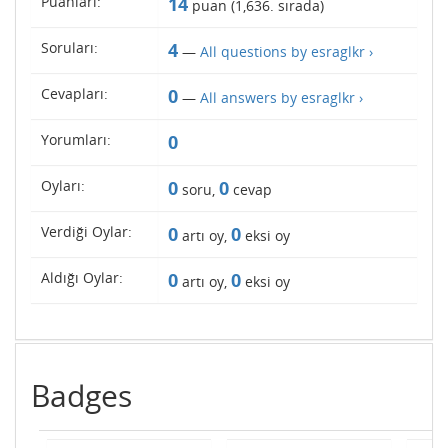
Puanları:
14
puan (
1,636
. sırada)
Soruları:
4
—
All questions by esraglkr ›
Cevapları:
0
—
All answers by esraglkr ›
Yorumları:
0
Oyları:
0
0
soru,
cevap
Verdiği Oylar:
0
0
artı oy,
eksi oy
Aldığı Oylar:
0
0
artı oy,
eksi oy
Badges