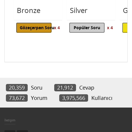
Bronze
Silver
Go
Gözeçarpan Soru
x 4
Popüler Soru
x 4
20,359
Soru
21,912
Cevap
73,672
Yorum
3,975,566
Kullanıcı
İletişim