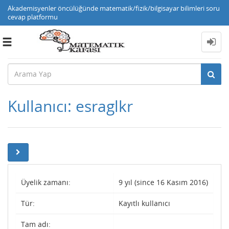
Akademisyenler öncülüğünde matematik/fizik/bilgisayar bilimleri soru
cevap platformu
Toggle
navigation
Kullanıcı: esraglkr
Üyelik zamanı:
9 yıl (since 16 Kasım 2016)
Tür:
Kayıtlı kullanıcı
Tam adı: