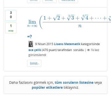
3
–
–
–
√
4
√
√
3
0
1
+
2
+
3
+
4
+
⋯
+
lim
n
→
∞
(
1
+
2
+
3
3
+
4
4
+
⋯
+
n
n
n
)
(
lim
n
→
∞
1
n
cevap
=?
9 Nisan 2015
Lisans Matematik
kategorisinde
ece çelik
(
470
puan)
tarafından
soruldu
|
1k
kez
görüntülendi
limit-
Daha fazlasını görmek için,
tüm soruların listesine
veya
popüler etiketlere
tıklayınız.