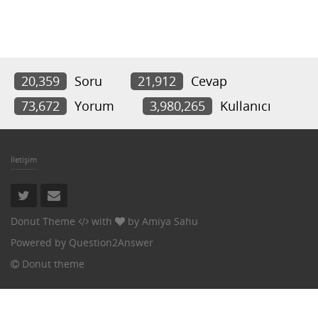
20,359
Soru
21,912
Cevap
73,672
Yorum
3,980,265
Kullanıcı
İletişim
Donut Theme
with
by
Amiya Sahu
Powered by
Question2Answer
Donut theme