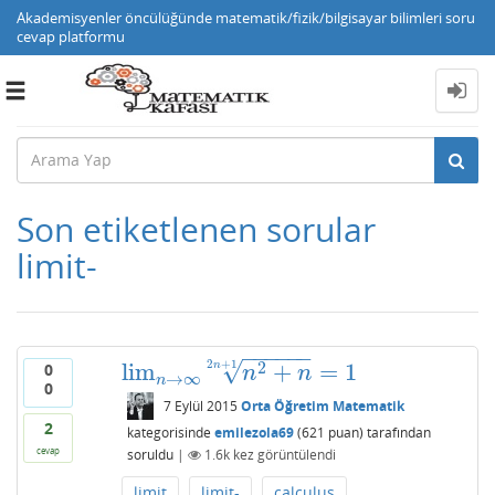
Akademisyenler öncülüğünde matematik/fizik/bilgisayar bilimleri soru
cevap platformu
Toggle
navigation
Son etiketlenen sorular
limit-
−
−
−
−
−
−
√
2
+
1
2
lim
+
=
1
0
n
lim
n
→
∞
n
2
+
n
2
n
+
1
=
1
n
n
→
∞
n
0
7 Eylül 2015
Orta Öğretim Matematik
2
kategorisinde
emilezola69
(
621
puan)
tarafından
cevap
soruldu
|
1.6k
kez görüntülendi
limit
limit-
calculus