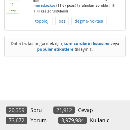
1
murad.ozkoc
(
11.6k
puan)
tarafından
soruldu
|
1.7k
kez görüntülendi
cevap
topoloji
baz
değme-noktası
Daha fazlasını görmek için,
tüm soruların listesine
veya
popüler etiketlere
tıklayınız.
20,359
Soru
21,912
Cevap
73,672
Yorum
3,979,984
Kullanıcı