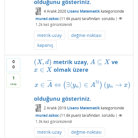
olduğunu gösteriniz.
4 Aralık 2020
Lisans Matematik
kategorisinde
murad.ozkoc
(
11.6k
puan)
tarafından
soruldu
|
1.2k
kez görüntülendi
metrik-uzay
değme-noktası
kapanış
(
,
)
⊆
metrik uzay,
ve
0
(
X
,
d
)
A
⊆
X
X
d
A
X
0
∈
olmak üzere
x
∈
X
x
X
1
¯
¯
¯
¯
N
∈
⇔
∃
⟨
⟩
∈
(
→
)
(
)
x
∈
A
¯
⇔
(
∃
⟨
y
n
⟩
∈
A
N
)
(
y
n
→
x
)
x
A
y
A
y
x
cevap
n
n
olduğunu gösteriniz.
2 Aralık 2019
Lisans Matematik
kategorisinde
murad.ozkoc
(
11.6k
puan)
tarafından
soruldu
|
1.3k
kez görüntülendi
metrik-uzay
değme-noktası