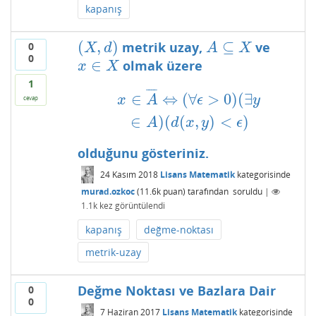
kapanış
(
,
)
⊆
metrik uzay,
ve
0
(
X
,
d
)
A
⊆
X
X
d
A
X
0
∈
olmak üzere
x
∈
X
x
X
1
¯
¯
¯
¯
x
∈
A
¯
⇔
(
∀
ϵ
>
0
)
(
∃
y
∈
A
)
(
d
(
x
,
y
)
<
ϵ
)
∈
⇔
(
∀
>
0
)
(
∃
x
A
ϵ
y
cevap
∈
)
(
(
,
)
<
)
A
d
x
y
ϵ
olduğunu gösteriniz.
24 Kasım 2018
Lisans Matematik
kategorisinde
murad.ozkoc
(
11.6k
puan)
tarafından
soruldu
|
1.1k
kez görüntülendi
kapanış
değme-noktası
metrik-uzay
Değme Noktası ve Bazlara Dair
0
0
7 Haziran 2017
Lisans Matematik
kategorisinde