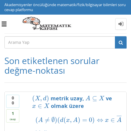
Akademisyenler öncülüğünde matematik/fizik/bilgisayar bilimleri soru
cevap platformu
Toggle
navigation
Son etiketlenen sorular
değme-noktası
(
,
)
⊆
metrik uzay,
ve
0
(
X
,
d
)
A
⊆
X
X
d
A
X
0
∈
olmak üzere
x
∈
X
x
X
1
¯
¯
¯
¯
(
≠
∅
)
(
(
,
)
=
0
)
⇔
∈
(
A
≠
∅
)
(
d
(
x
,
A
)
=
0
)
⇔
x
∈
A
¯
A
d
x
A
x
A
cevap