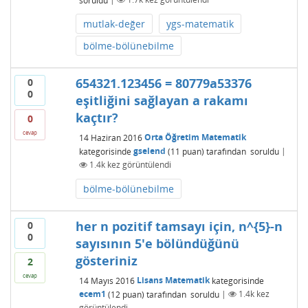
mutlak-değer
ygs-matematik
bölme-bölünebilme
654321.123456 = 80779a53376
0
0
eşitliğini sağlayan a rakamı
kaçtır?
0
cevap
14 Haziran 2016
Orta Öğretim Matematik
kategorisinde
gselend
(
11
puan)
tarafından
soruldu
|
1.4k
kez görüntülendi
bölme-bölünebilme
her n pozitif tamsayı için, n^{5}-n
0
0
sayısının 5'e bölündüğünü
gösteriniz
2
cevap
14 Mayıs 2016
Lisans Matematik
kategorisinde
ecem1
(
12
puan)
tarafından
soruldu
|
1.4k
kez
görüntülendi