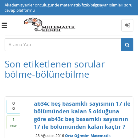
Akademisyenler öncülüğünde matematik/fizik/bilgisayar bilimleri soru
cevap platformu
Toggle
navigation
Son etiketlenen sorular
bölme-bölünebilme
ab34c beş basamklı sayısının 17 ile
0
0
bölümünden kalan 5 olduğuna
göre ab43c beş basamklı sayısının
1
17 ile bölümünden kalan kaçtır ?
cevap
28 Ağustos 2016
Orta Öğretim Matematik