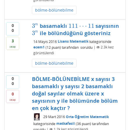
bölme-bölünebilme
3
111
⋯
11
n
basamaklı
sayısının
0
3
n
111
⋯
11
0
3
n
ile bölündüğünü gösteriniz
3
n
3
14 Mayıs 2016
Lisans Matematik
kategorisinde
ecem1
(
12
puan)
tarafından
soruldu
|
2.3k
kez
cevap
görüntülendi
bölme-bölünebilme
BÖLME-BÖLÜNEBİLME x sayısı 3
0
0
basamaklı y sayısı 2 basamaklı
doğal sayılar olmak üzere x
0
sayısının y ile bölümünde bölüm
cevap
en çok kaçtır ?
29 Mart 2016
Orta Öğretim Matematik
kategorisinde
matkafasii
(
36
puan)
tarafından
soruldu
|
1.2k
kez görüntülendi