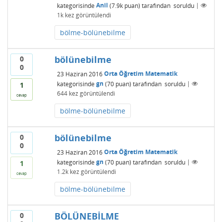
kategorisinde
Anil
(
7.9k
puan)
tarafından
soruldu
|
1k
kez görüntülendi
bölme-bölünebilme
bölünebilme
0
0
23 Haziran 2016
Orta Öğretim Matematik
kategorisinde
gn
(
70
puan)
tarafından
soruldu
|
1
644
kez görüntülendi
cevap
bölme-bölünebilme
bölünebilme
0
0
23 Haziran 2016
Orta Öğretim Matematik
kategorisinde
gn
(
70
puan)
tarafından
soruldu
|
1
1.2k
kez görüntülendi
cevap
bölme-bölünebilme
BÖLÜNEBİLME
0