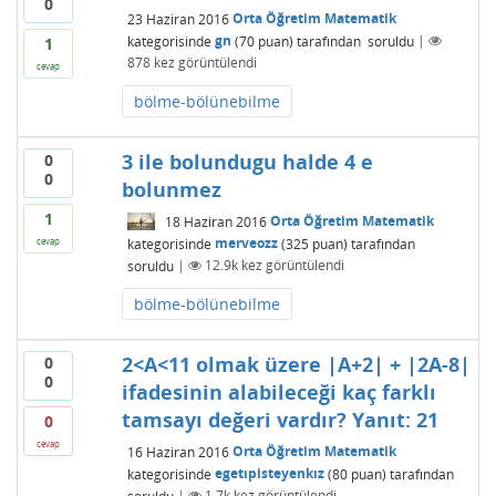
0
23 Haziran 2016
Orta Öğretim Matematik
kategorisinde
gn
(
70
puan)
tarafından
soruldu
|
1
878
kez görüntülendi
cevap
bölme-bölünebilme
3 ile bolundugu halde 4 e
0
0
bolunmez
1
18 Haziran 2016
Orta Öğretim Matematik
kategorisinde
merveozz
(
325
puan)
tarafından
cevap
soruldu
|
12.9k
kez görüntülendi
bölme-bölünebilme
2<A<11 olmak üzere |A+2| + |2A-8|
0
0
ifadesinin alabileceği kaç farklı
tamsayı değeri vardır? Yanıt: 21
0
cevap
16 Haziran 2016
Orta Öğretim Matematik
kategorisinde
egetıpisteyenkız
(
80
puan)
tarafından
soruldu
|
1.7k
kez görüntülendi