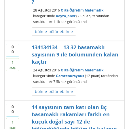
?
28 Ağustos 2016
Orta Öğretim Matematik
kategorisinde
beyza_pnvr
(
23
puan)
tarafından
soruldu
|
1.1k
kez görüntülendi
bölme-bölünebilme
134134134....13 32 basamaklı
0
0
sayısının 9 ile bölümünden kalan
kaçtır
1
cevap
24 Ağustos 2016
Orta Öğretim Matematik
kategorisinde
Gamzenuraybus
(
12
puan)
tarafından
soruldu
|
7.5k
kez görüntülendi
bölme-bölünebilme
14 sayısının tam katı olan üç
0
0
basamaklı rakamları farklı en
küçük doğal sayı 12 ile
1
bölündüğünde bölüm ile kalanın
cevap