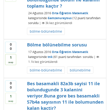
toplamı kaçtır ?
24 Ağustos 2016
Orta Öğretim Matematik
kategorisinde
Gamzenuraybus
(
12
puan)
tarafından
soruldu
|
3k
kez görüntülendi
bölme-bölünebilme
Bölme bölünebilme sorusu
0
0
17 Ağustos 2016
Orta Öğretim Matematik
kategorisinde
tnk
(
61
puan)
tarafından
soruldu
|
1
1.1k
kez görüntülendi
cevap
bölme-bölünebilme
bölünebilme
Bes basamakli 82a3b sayisi 11 ile
0
0
bolundugunde 3 kalanini
veriyor.Buna gore bes basamakli
1
57b4a sayısının 11 ile bolumunden
cevap
kalan kactir?