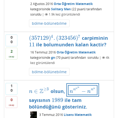
2 Ağustos 2016
Orta Öğretim Matematik
kategorisinde
Solitary Man
(
22
puan)
tarafından
soruldu
|
1.9k
kez görüntülendi
bölme-bölünebilme
4
7
(
357129
)
.
(
323456
)
carpiminin
0
(
357129
)
4
.
(
323456
)
7
0
11
ile bolumunden kalan kactir?
11
2
16 Temmuz 2016
Orta Öğretim Matematik
cevap
kategorisinde
gn
(
70
puan)
tarafından
soruldu
|
4k
kez görüntülendi
bölme-bölünebilme
1
n
≥
3
n
n
Z
n
n
∈
−
0
olsun,
n
∈
Z
≥
3
n
n
n
n
−
n
n
n
n
n
n
1989
sayısının
ile tam
1989
0
bölündüğünü gösteriniz.
cevap
3 Temmuz 2016
Lisans Matematik