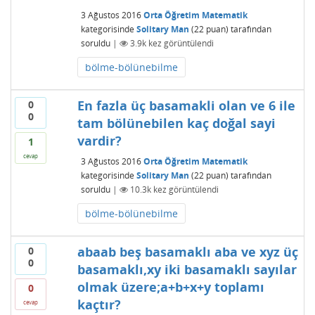
3 Ağustos 2016
Orta Öğretim Matematik
kategorisinde
Solitary Man
(
22
puan)
tarafından
soruldu
|
3.9k
kez görüntülendi
bölme-bölünebilme
En fazla üç basamakli olan ve 6 ile
0
0
tam bölünebilen kaç doğal sayi
vardir?
1
cevap
3 Ağustos 2016
Orta Öğretim Matematik
kategorisinde
Solitary Man
(
22
puan)
tarafından
soruldu
|
10.3k
kez görüntülendi
bölme-bölünebilme
abaab beş basamaklı aba ve xyz üç
0
0
basamaklı,xy iki basamaklı sayılar
olmak üzere;a+b+x+y toplamı
0
kaçtır?
cevap