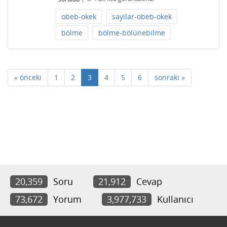
obeb-okek
sayilar-obeb-okek
bölme
bölme-bölünebilme
« önceki
1
2
3
4
5
6
sonraki »
20,359
Soru
21,912
Cevap
73,672
Yorum
3,977,733
Kullanıcı