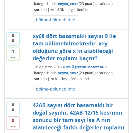
kategorisinde
beyza_pnvr
(
23
puan)
tarafından
soruldu
|
14.3k
kez görüntülendi
bölme-bölünebilme
xy68 dört basamaklı sayısı 9 ile
0
0
tam bölünebilmektedir. x>y
olduğuna göre x in alabileceği
1
değerler toplamı kaçtır?
cevap
28 Ağustos 2016
Orta Öğretim Matematik
kategorisinde
beyza_pnvr
(
23
puan)
tarafından
soruldu
|
811
kez görüntülendi
bölme-bölünebilme
42AB sayısı dört basamaklı bir
0
0
doğal sayıdır. 42AB-12/15 kesrinin
sonucu bir tam sayı ise A nın
0
alabileceği farklı değerler toplamı
cevap