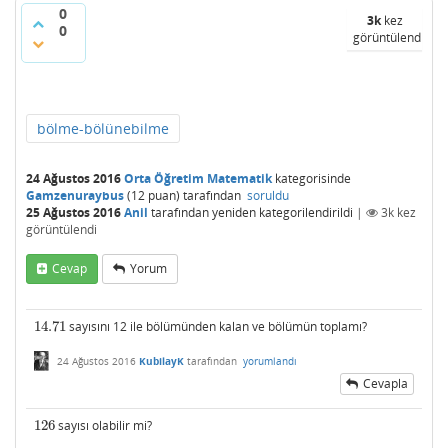
0
3k
kez
0
görüntülendi
bölme-bölünebilme
24 Ağustos 2016
Orta Öğretim Matematik
kategorisinde
Gamzenuraybus
(
12
puan)
tarafından
soruldu
25 Ağustos 2016
Anil
tarafından
yeniden kategorilendirildi
|
3k
kez
görüntülendi
Cevap
Yorum
14.71
sayısını 12 ile bölümünden kalan ve bölümün toplamı?
14.71
24 Ağustos 2016
KubilayK
tarafından
yorumlandı
Cevapla
126
sayısı olabilir mi?
126