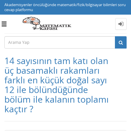
Akademisyenler öncülüğünde matematik/fizik/bilgisayar bilimleri soru
cevap platformu
Toggle
navigation
14 sayısının tam katı olan
üç basamaklı rakamları
farklı en küçük doğal sayı
12 ile bölündüğünde
bölüm ile kalanın toplamı
kaçtır ?