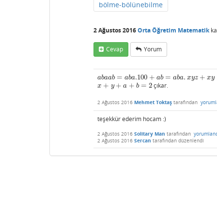
bölme-bölünebilme
2 Ağustos 2016
Orta Öğretim Matematik
ka
Cevap
Yorum
=
.100
+
=
.
+
a
b
a
a
b
=
a
b
a
.100
+
a
b
=
a
b
a
.
x
y
z
+
x
y
⇒
x
y
z
=
100
,
a
a
b
a
a
b
a
b
a
a
b
a
b
a
x
y
z
x
y
+
+
+
=
2
çıkar.
x
+
y
+
a
+
b
=
2
x
y
a
b
2 Ağustos 2016
Mehmet Toktaş
tarafından
yoruml
teşekkür ederim hocam :)
2 Ağustos 2016
Solitary Man
tarafından
yorumlan
2 Ağustos 2016
Sercan
tarafından
düzenlendi