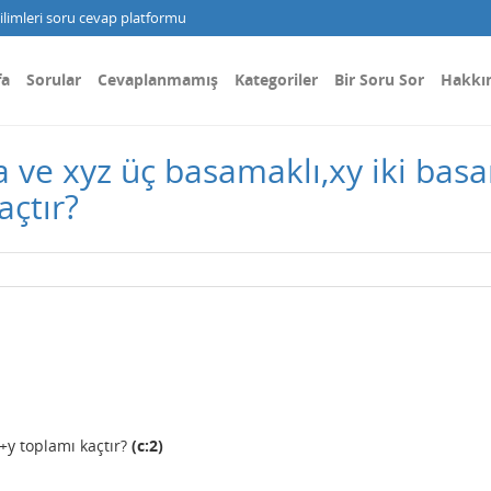
limleri soru cevap platformu
fa
Sorular
Cevaplanmamış
Kategoriler
Bir Soru Sor
Hakkı
ve xyz üç basamaklı,xy iki basa
çtır?
+y toplamı kaçtır?
(c:2)