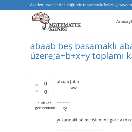
Akademisyenler öncülüğünde matematik/fizik/bilgisayar bi
Anasay
abaab beş basamaklı aba 
üzere;a+b+x+y toplamı ka
abaab
|
aba
0
xyz
0
-
---------
1.9k
kez
xy
görüntülendi
yukarıdaki bölme işlemine göre a+b+x