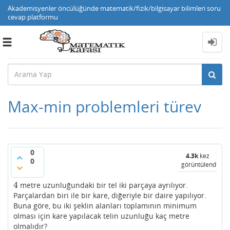
Akademisyenler öncülüğünde matematik/fizik/bilgisayar bilimleri soru
cevap platformu
Toggle
navigation
Max-min problemleri türev
0
4.3k
kez
0
görüntülendi
4
metre uzunluğundaki bir tel iki parçaya ayrılıyor.
4
Parçalardan biri ile bir kare, diğeriyle bir daire yapılıyor.
Buna göre, bu iki şeklin alanları toplamının minimum
olması için kare yapılacak telin uzunluğu kaç metre
olmalıdır?