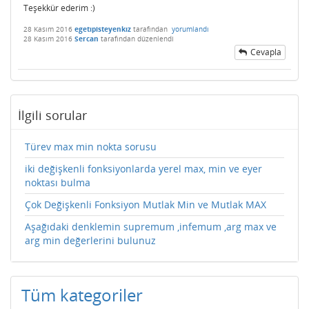
Teşekkür ederim :)
28 Kasım 2016
egetıpisteyenkız
tarafından
yorumlandı
28 Kasım 2016
Sercan
tarafından
düzenlendi
Cevapla
İlgili sorular
Türev max min nokta sorusu
iki değişkenli fonksiyonlarda yerel max, min ve eyer
noktası bulma
Çok Değişkenli Fonksiyon Mutlak Min ve Mutlak MAX
Aşağıdaki denklemin supremum ,infemum ,arg max ve
arg min değerlerini bulunuz
Tüm kategoriler