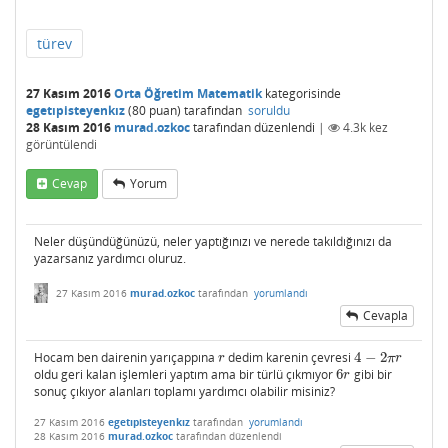
türev
27 Kasım 2016
Orta Öğretim Matematik
kategorisinde
egetıpisteyenkız
(
80
puan)
tarafından
soruldu
28 Kasım 2016
murad.ozkoc
tarafından
düzenlendi
|
4.3k
kez
görüntülendi
Cevap
Yorum
Neler düşündüğünüzü, neler yaptığınızı ve nerede takıldığınızı da
yazarsanız yardımcı oluruz.
27 Kasım 2016
murad.ozkoc
tarafından
yorumlandı
Cevapla
Hocam ben dairenin yarıçappına
dedim karenin çevresi
4
−
2
r
4
−
2
π
r
r
π
r
oldu geri kalan işlemleri yaptım ama bir türlü çıkmıyor
6
gibi bir
6
r
r
sonuç çıkıyor alanları toplamı yardımcı olabilir misiniz?
27 Kasım 2016
egetıpisteyenkız
tarafından
yorumlandı
28 Kasım 2016
murad.ozkoc
tarafından
düzenlendi