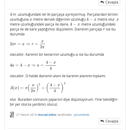
Cevapla
4
m. uzunluğundaki tel iki parçaya ayrılıyormuş. Parçalardan birinin
4
uzunluğuna
metre dersek diğerinin uzunluğu
4
−
metre olur.
x
4
−
x
x
x
x
x
metre uzunluğundaki parça ile daire,
4
−
metre uzunluğundaki
4
−
x
x
parça ile de kare yaptığımızı düşünelim. Dairenin yarıçapı
ise bu
r
r
durumda
x
2
=
⇒
=
2
π
r
=
x
⇒
r
=
x
2
π
π
r
x
r
2
π
olacaktır. Karenin bir kenarının uzunluğu
ise bu durumda
a
a
4
−
x
4
=
4
−
⇒
=
4
a
=
4
−
x
⇒
a
=
4
−
x
4
a
x
a
4
olacaktır. O halde dairenin alanı ile karenin alanının toplamı
2
4
−
2
(
)
x
x
(
)
(
)
=
+
A
(
x
)
=
π
(
x
2
π
)
2
+
(
4
−
x
4
)
2
A
x
π
2
4
π
olur. Buradan sonrasını yaparsın diye düşünüyorum. Yine takıldığın
bir yer olursa yardımcı oluruz.
27 Kasım 2016
murad.ozkoc
tarafından
yorumlandı
Cevapla