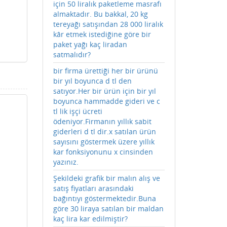
için 50 liralık paketleme masrafı
almaktadır. Bu bakkal, 20 kg
tereyağı satışından 28 000 liralık
kâr etmek istediğine göre bir
paket yağı kaç liradan
satmalıdır?
bir firma ürettiği her bir ürünü
bir yıl boyunca d tl den
satıyor.Her bir ürün için bir yıl
boyunca hammadde gideri ve c
tl lik işçi ücreti
ödeniyor.Firmanın yıllık sabit
giderleri d tl dir.x satılan ürün
sayısını göstermek üzere yıllık
kar fonksiyonunu x cinsinden
yazınız.
Şekildeki grafik bir malın alış ve
satış fiyatları arasındaki
bağıntıyı göstermektedir.Buna
göre 30 liraya satılan bir maldan
kaç lira kar edilmiştir?