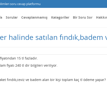
limleri soru cevap platformu
fa
Sorular
Cevaplanmamış
Kategoriler
Bir Soru Sor
Hakkı
r halinde satılan fındık,badem ve
iyatından 15 tl fazladır.
 fiyatı 240 tl dir bilgileri veriliyor.
et fındık,ceviz ve badem alan bir kişi toplam kaç tl ödeme yapar?