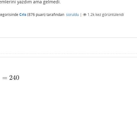
emlerini yazdım ama gelmedi.
egorisinde
Cris
(
876
puan)
tarafından
soruldu
|
1.2k
kez görüntülendi
)
=
240