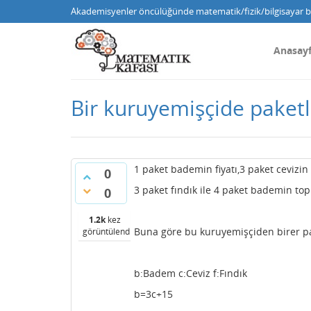
Akademisyenler öncülüğünde matematik/fizik/bilgisayar bi
Anasay
Bir kuruyemişçide paketle
1 paket bademin fiyatı,3 paket cevizin f
0
3 paket fındık ile 4 paket bademin toplam
0
1.2k
kez
Buna göre bu kuruyemişçiden birer pak
görüntülendi
b:Badem c:Ceviz f:Fındık
b=3c+15