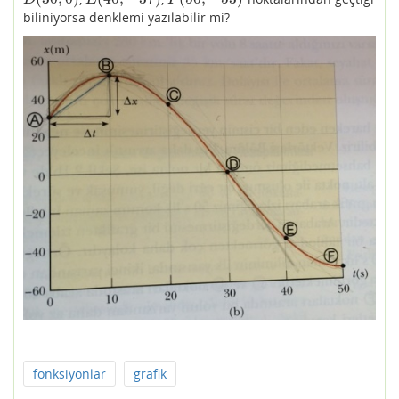
D
E
F
biliniyorsa denklemi yazılabilir mi?
fonksiyonlar
grafik