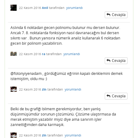
22 Kasım 2016
Anil
tarafından
yorumlandı
Cevapla
Aslında 6 noktadan gecen polinomu bulunur mu dersen bulunur.
Ancak 7. 8. noktalarda fonksiyon nasıl davranacağını bul dersen
sıkıntı var . Bunun yanısıra nümerik analiz kullanarak 6 noktadan
gecen bir polinom yazabilirsin.
22 Kasım 2016
ra
tarafından
yorumlandı
Cevapla
@fotonyiyenadam , gördüğümüz eğrinin kapalı denklemini demek
istemiştim, oldu mu :)
22 Kasım 2016
zîn
tarafından
yorumlandı
Cevapla
Belki de bu grafiği bilmem gerekmiyordur, ben yanlış
düşünmüşümdür sorunun çözümünü. Çözüme ulaştırmasa da
merak etmiştim yazabilir miyiz diye ama sanırım işler
zannettiğimden daha karmaşık.
22 Kasım 2016
zîn
tarafından
yorumlandı