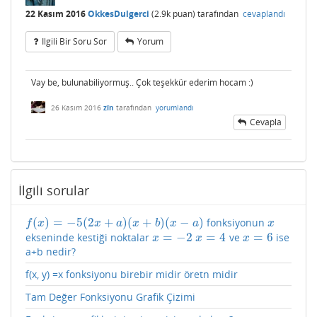
22 Kasım 2016
OkkesDulgerci
(
2.9k
puan)
tarafından
cevaplandı
Ilgili Bir Soru Sor
Yorum
Vay be, bulunabiliyormuş.. Çok teşekkür ederim hocam :)
26 Kasım 2016
zîn
tarafından
yorumlandı
Cevapla
İlgili sorular
(
)
=
−
5
(
2
+
)
(
+
)
(
−
)
fonksiyonun
f
(
x
)
=
−
5
(
2
x
+
a
)
(
x
+
b
)
(
x
−
a
)
x
f
x
x
a
x
b
x
a
x
=
−
2
=
4
=
6
ekseninde kestiği noktalar
ve
ise
x
=
−
2
x
=
4
x
=
6
x
x
x
a+b nedir?
f(x, y) =x fonksiyonu birebir midir öretn midir
Tam Değer Fonksiyonu Grafik Çizimi