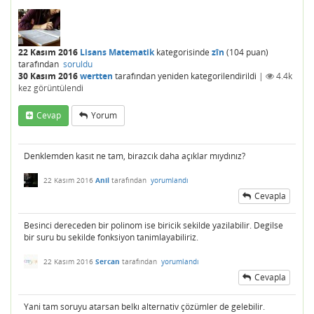
22 Kasım 2016
Lisans Matematik
kategorisinde
zîn
(
104
puan)
tarafından
soruldu
30 Kasım 2016
wertten
tarafından
yeniden kategorilendirildi
|
4.4k
kez görüntülendi
Cevap
Yorum
Denklemden kasıt ne tam, birazcık daha açıklar mıydınız?
22 Kasım 2016
Anil
tarafından
yorumlandı
Cevapla
Besinci dereceden bir polinom ise biricik sekilde yazilabilir. Degilse
bir suru bu sekilde fonksiyon tanimlayabiliriz.
22 Kasım 2016
Sercan
tarafından
yorumlandı
Cevapla
Yani tam soruyu atarsan belkı alternativ çözümler de gelebilir.