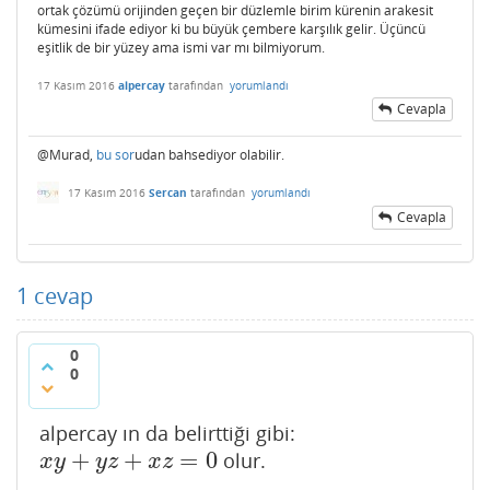
ortak çözümü orijinden geçen bir düzlemle birim kürenin arakesit
kümesini ifade ediyor ki bu büyük çembere karşılık gelir. Üçüncü
eşitlik de bir yüzey ama ismi var mı bilmiyorum.
17 Kasım 2016
alpercay
tarafından
yorumlandı
Cevapla
@Murad,
bu sor
udan bahsediyor olabilir.
17 Kasım 2016
Sercan
tarafından
yorumlandı
Cevapla
1
cevap
0
0
alpercay ın da belirttiği gibi:
+
+
=
0
olur.
x
y
+
y
z
+
x
z
=
0
x
y
y
z
x
z