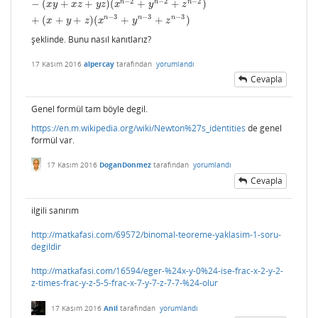
−
2
−
2
−
2
n
n
n
−
(
+
+
)
(
+
+
)
x
y
x
z
y
z
x
y
z
−
3
−
3
−
3
n
n
n
+
(
+
+
)
(
+
+
)
x
y
z
x
y
z
şeklinde. Bunu nasıl kanıtlarız?
17 Kasım 2016
alpercay
tarafından
yorumlandı
Cevapla
Genel formül tam böyle degil.
https://en.m.wikipedia.org/wiki/Newton%27s_identities
de genel
formül var.
17 Kasım 2016
DoganDonmez
tarafından
yorumlandı
Cevapla
ilgili sanırım
http://matkafasi.com/69572/binomal-teoreme-yaklasim-1-soru-
degildir
http://matkafasi.com/16594/eger-%24x-y-0%24-ise-frac-x-2-y-2-
z-times-frac-y-z-5-5-frac-x-7-y-7-z-7-7-%24-olur
17 Kasım 2016
Anil
tarafından
yorumlandı