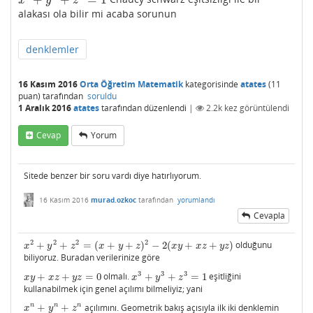
x
3
+
y
3
+
z
3
=
1
x
y
z
alakası ola bilir mi acaba sorunun
denklemler
16 Kasım 2016
Orta Öğretim Matematik
kategorisinde
atates
(
11
puan)
tarafından
soruldu
1 Aralık 2016
atates
tarafından
düzenlendi
|
2.2k
kez görüntülendi
Cevap
Yorum
Sitede benzer bir soru vardı diye hatırlıyorum.
16 Kasım 2016
murad.ozkoc
tarafından
yorumlandı
Cevapla
2
2
2
2
+
+
=
(
+
+
)
−
2
(
+
+
)
olduğunu
x
2
+
y
2
+
z
2
=
(
x
+
y
+
z
)
2
−
2
(
x
y
+
x
z
+
y
z
)
x
y
z
x
y
z
x
y
x
z
y
z
biliyoruz. Buradan verilerinize göre
3
3
3
+
+
=
0
olmalı.
+
+
=
1
eşitliğini
x
y
+
x
z
+
y
z
=
0
x
3
+
y
3
+
z
3
=
1
x
y
x
z
y
z
x
y
z
kullanabilmek için genel açılımı bilmeliyiz; yani
n
n
n
+
+
açılımını. Geometrik bakış açısıyla ilk iki denklemin
x
n
+
y
n
+
z
n
x
y
z