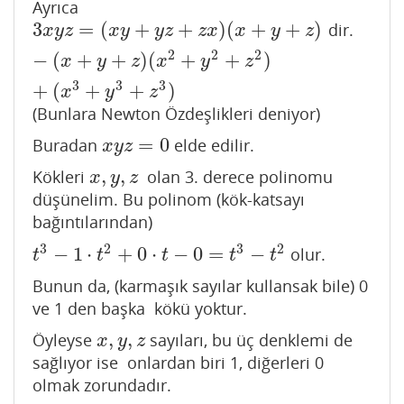
Ayrıca
3
=
(
+
+
)
(
+
+
)
dir.
3
x
y
z
=
(
x
y
+
y
z
+
z
x
)
(
x
+
y
+
z
)
−
(
x
+
y
+
z
)
(
x
2
+
y
2
+
z
2
)
+
(
x
3
+
y
3
+
x
y
z
x
y
y
z
z
x
x
y
z
2
2
2
−
(
+
+
)
(
+
+
)
x
y
z
x
y
z
3
3
3
+
(
+
+
)
x
y
z
(Bunlara Newton Özdeşlikleri deniyor)
=
0
Buradan
elde edilir.
x
y
z
=
0
x
y
z
,
,
Kökleri
olan 3. derece polinomu
x
,
y
,
z
x
y
z
düşünelim. Bu polinom (kök-katsayı
bağıntılarından)
3
2
3
2
−
1
⋅
+
0
⋅
−
0
=
−
olur.
t
3
−
1
⋅
t
2
+
0
⋅
t
−
0
=
t
3
−
t
2
t
t
t
t
t
Bunun da, (karmaşık sayılar kullansak bile) 0
ve 1 den başka kökü yoktur.
,
,
Öyleyse
sayıları, bu üç denklemi de
x
,
y
,
z
x
y
z
sağlıyor ise onlardan biri 1, diğerleri 0
olmak zorundadır.