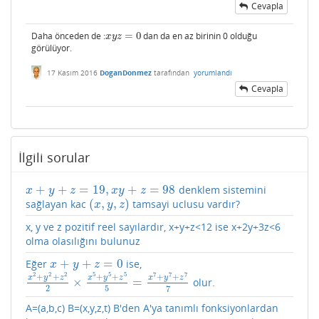
Cevapla
Daha önceden de :
=
0
dan da en az birinin 0 olduğu
x
y
z
=
0
x
y
z
görülüyor.
17 Kasım 2016
DoganDonmez
tarafından
yorumlandı
Cevapla
İlgili sorular
+
+
=
19
,
+
=
98
denklem sistemini
x
+
y
+
z
=
19
,
x
y
+
z
=
98
x
y
z
x
y
z
(
,
,
)
sağlayan kac
tamsayi uclusu vardır?
(
x
,
y
,
z
)
x
y
z
x, y ve z pozitif reel sayılardır, x+y+z<12 ise x+2y+3z<6
olma olasılığını bulunuz
+
+
=
0
Eğer
ise,
x
+
y
+
z
=
0
x
y
z
2
2
2
5
5
5
7
7
7
+
+
+
+
+
+
x
y
z
x
y
z
x
y
z
×
=
olur.
x
2
+
y
2
+
z
2
2
×
x
5
+
y
5
+
z
5
5
=
x
7
+
y
7
+
z
7
7
2
5
7
A=(a,b,c) B=(x,y,z,t) B'den A'ya tanımlı fonksiyonlardan