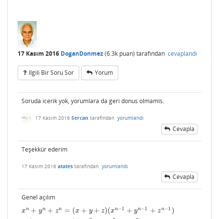
17 Kasım 2016
DoganDonmez
(
6.3k
puan)
tarafından
cevaplandı
Ilgili Bir Soru Sor
Yorum
Soruda icerik yok, yorumlara da geri donus olmamis.
17 Kasım 2016
Sercan
tarafından
yorumlandı
Cevapla
Teşekkür ederim
17 Kasım 2016
atates
tarafından
yorumlandı
Cevapla
Genel açılım
−
1
−
1
−
1
n
n
n
n
n
n
+
+
=
(
+
+
)
(
+
+
)
x
n
+
y
n
+
z
n
=
(
x
+
y
+
z
)
(
x
n
−
1
+
y
n
−
1
+
z
n
−
1
)
−
(
x
y
+
x
z
+
y
z
)
(
x
n
−
2
+
y
n
−
2
+
z
n
−
2
)
+
(
x
+
y
x
y
z
x
y
z
x
y
z