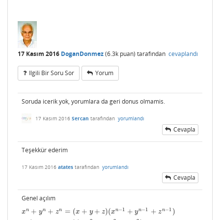
17 Kasım 2016
DoganDonmez
(
6.3k
puan)
tarafından
cevaplandı
Ilgili Bir Soru Sor
Yorum
Soruda icerik yok, yorumlara da geri donus olmamis.
17 Kasım 2016
Sercan
tarafından
yorumlandı
Cevapla
Teşekkür ederim
17 Kasım 2016
atates
tarafından
yorumlandı
Cevapla
Genel açılım
−
1
−
1
−
1
n
n
n
n
n
n
+
+
=
(
+
+
)
(
+
+
)
x
n
+
y
n
+
z
n
=
(
x
+
y
+
z
)
(
x
n
−
1
+
y
n
−
1
+
z
n
−
1
)
−
(
x
y
+
x
z
+
y
z
)
(
x
n
−
2
+
y
n
−
2
+
z
n
−
2
)
+
(
x
+
y
x
y
z
x
y
z
x
y
z