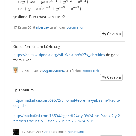
−
2
−
2
−
2
n
n
n
−
(
+
+
)
(
+
+
)
x
y
x
z
y
z
x
y
z
−
3
−
3
−
3
n
n
n
+
(
+
+
)
(
+
+
)
x
y
z
x
y
z
şeklinde. Bunu nasıl kanıtlarız?
17 Kasım 2016
alpercay
tarafından
yorumlandı
Cevapla
Genel formül tam böyle degil.
https://en.m.wikipedia.org/wiki/Newton%27s_identities
de genel
formül var.
17 Kasım 2016
DoganDonmez
tarafından
yorumlandı
Cevapla
ilgili sanırım
http://matkafasi.com/69572/binomal-teoreme-yaklasim-1-soru-
degildir
http://matkafasi.com/16594/eger-%24x-y-0%24-ise-frac-x-2-y-2-
z-times-frac-y-z-5-5-frac-x-7-y-7-z-7-7-%24-olur
17 Kasım 2016
Anil
tarafından
yorumlandı