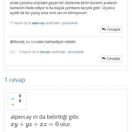
ortak çözümü orijinden geçen bir düzlemle birim kürenin arakesit
kümesini ifade ediyor ki bu büyük çembere karşılık gelir. Üçüncü
eşitlik de bir yüzey ama ismi var mı bilmiyorum.
17 Kasım 2016
alpercay
tarafından
yorumlandı
Cevapla
@Murad,
bu sor
udan bahsediyor olabilir.
17 Kasım 2016
Sercan
tarafından
yorumlandı
Cevapla
1
cevap
0
0
alpercay ın da belirttiği gibi:
+
+
=
0
olur.
x
y
+
y
z
+
x
z
=
0
x
y
y
z
x
z