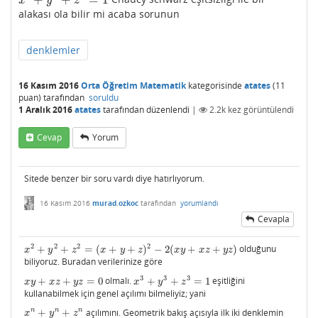
x
3
+
y
3
+
z
3
=
1
x
y
z
alakası ola bilir mi acaba sorunun
denklemler
16 Kasım 2016
Orta Öğretim Matematik
kategorisinde
atates
(
11
puan)
tarafından
soruldu
1 Aralık 2016
atates
tarafından
düzenlendi
|
2.2k
kez görüntülendi
Cevap
Yorum
Sitede benzer bir soru vardı diye hatırlıyorum.
16 Kasım 2016
murad.ozkoc
tarafından
yorumlandı
Cevapla
2
2
2
2
+
+
=
(
+
+
)
−
2
(
+
+
)
olduğunu
x
2
+
y
2
+
z
2
=
(
x
+
y
+
z
)
2
−
2
(
x
y
+
x
z
+
y
z
)
x
y
z
x
y
z
x
y
x
z
y
z
biliyoruz. Buradan verilerinize göre
3
3
3
+
+
=
0
olmalı.
+
+
=
1
eşitliğini
x
y
+
x
z
+
y
z
=
0
x
3
+
y
3
+
z
3
=
1
x
y
x
z
y
z
x
y
z
kullanabilmek için genel açılımı bilmeliyiz; yani
n
n
n
+
+
açılımını. Geometrik bakış açısıyla ilk iki denklemin
x
n
+
y
n
+
z
n
x
y
z