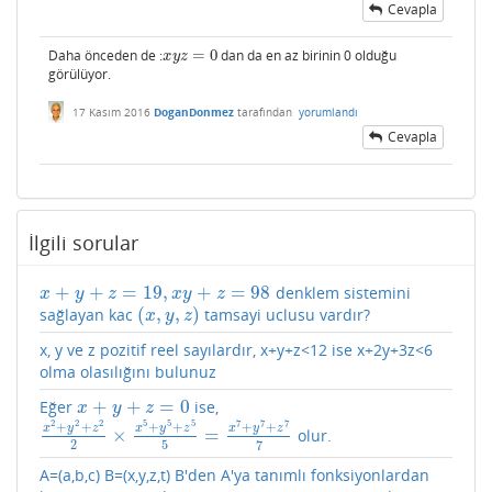
Cevapla
Daha önceden de :
=
0
dan da en az birinin 0 olduğu
x
y
z
=
0
x
y
z
görülüyor.
17 Kasım 2016
DoganDonmez
tarafından
yorumlandı
Cevapla
İlgili sorular
+
+
=
19
,
+
=
98
denklem sistemini
x
+
y
+
z
=
19
,
x
y
+
z
=
98
x
y
z
x
y
z
(
,
,
)
sağlayan kac
tamsayi uclusu vardır?
(
x
,
y
,
z
)
x
y
z
x, y ve z pozitif reel sayılardır, x+y+z<12 ise x+2y+3z<6
olma olasılığını bulunuz
+
+
=
0
Eğer
ise,
x
+
y
+
z
=
0
x
y
z
2
2
2
5
5
5
7
7
7
+
+
+
+
+
+
x
y
z
x
y
z
x
y
z
×
=
olur.
x
2
+
y
2
+
z
2
2
×
x
5
+
y
5
+
z
5
5
=
x
7
+
y
7
+
z
7
7
2
5
7
A=(a,b,c) B=(x,y,z,t) B'den A'ya tanımlı fonksiyonlardan