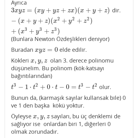
Ayrıca
3
=
(
+
+
)
(
+
+
)
dir.
3
x
y
z
=
(
x
y
+
y
z
+
z
x
)
(
x
+
y
+
z
)
−
(
x
+
y
+
z
)
(
x
2
+
y
2
+
z
2
)
+
(
x
3
+
y
3
+
x
y
z
x
y
y
z
z
x
x
y
z
2
2
2
−
(
+
+
)
(
+
+
)
x
y
z
x
y
z
3
3
3
+
(
+
+
)
x
y
z
(Bunlara Newton Özdeşlikleri deniyor)
=
0
Buradan
elde edilir.
x
y
z
=
0
x
y
z
,
,
Kökleri
olan 3. derece polinomu
x
,
y
,
z
x
y
z
düşünelim. Bu polinom (kök-katsayı
bağıntılarından)
3
2
3
2
−
1
⋅
+
0
⋅
−
0
=
−
olur.
t
3
−
1
⋅
t
2
+
0
⋅
t
−
0
=
t
3
−
t
2
t
t
t
t
t
Bunun da, (karmaşık sayılar kullansak bile) 0
ve 1 den başka kökü yoktur.
,
,
Öyleyse
sayıları, bu üç denklemi de
x
,
y
,
z
x
y
z
sağlıyor ise onlardan biri 1, diğerleri 0
olmak zorundadır.