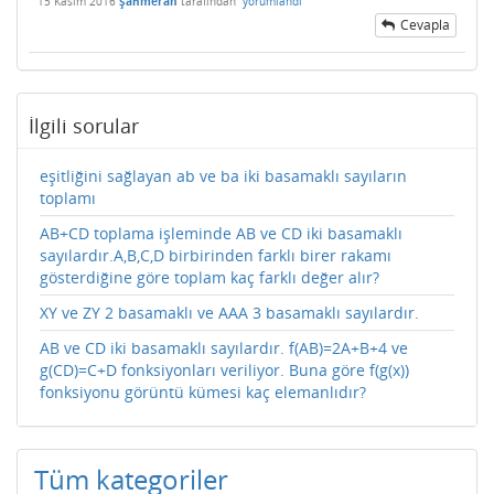
15 Kasım 2016
Şahmeran
tarafından
yorumlandı
Cevapla
İlgili sorular
eşitliğini sağlayan ab ve ba iki basamaklı sayıların
toplamı
AB+CD toplama işleminde AB ve CD iki basamaklı
sayılardır.A,B,C,D birbirinden farklı birer rakamı
gösterdiğine göre toplam kaç farklı değer alır?
XY ve ZY 2 basamaklı ve AAA 3 basamaklı sayılardır.
AB ve CD iki basamaklı sayılardır. f(AB)=2A+B+4 ve
g(CD)=C+D fonksiyonları veriliyor. Buna göre f(g(x))
fonksiyonu görüntü kümesi kaç elemanlıdır?
Tüm kategoriler