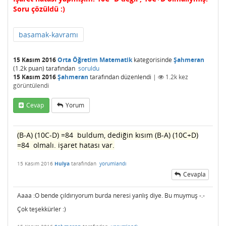
Soru çözüldü :)
basamak-kavramı
15 Kasım 2016
Orta Öğretim Matematik
kategorisinde
Şahmeran
(
1.2k
puan)
tarafından
soruldu
15 Kasım 2016
Şahmeran
tarafından
düzenlendi
|
1.2k
kez
görüntülendi
Cevap
Yorum
(B-A) (10C-D) =84 buldum, dediğin kısım
(B-A) (10C+D)
=84
olmalı. işaret hatası var.
15 Kasım 2016
Hulya
tarafından
yorumlandı
Cevapla
Aaaa :O bende çıldırıyorum burda neresi yanlış diye. Bu muymuş -.-
Çok teşekkürler :)