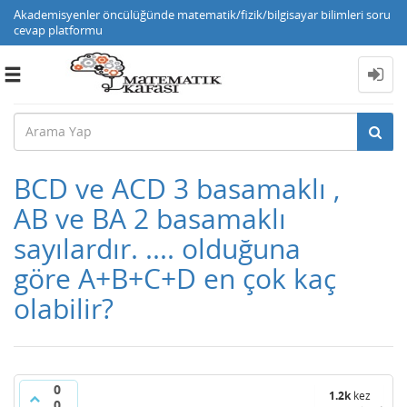
Akademisyenler öncülüğünde matematik/fizik/bilgisayar bilimleri soru
cevap platformu
Toggle
navigation
BCD ve ACD 3 basamaklı ,
AB ve BA 2 basamaklı
sayılardır. .... olduğuna
göre A+B+C+D en çok kaç
olabilir?
0
1.2k
kez
0