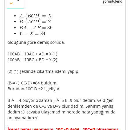
görüntülendi
.
(
)
=
A
.
(
B
C
D
)
=
X
A
B
C
D
X
.
(
)
=
B
.
(
A
C
D
)
=
Y
B
A
C
D
Y
−
=
36
B
A
−
A
B
=
36
B
A
A
B
−
=
84
Y
−
X
=
84
Y
X
olduğuna göre demiş soruda.
100AB + 10AC + AD = X (1)
100AB + 10BC + BD = Y (2)
(2)-(1) şeklinde çıkartma işlemi yapıp
(B-A) (10C-D) =84 buldum.
Buradan 10C-D =21 geliyor.
B-A = 4 oluyor o zaman , A=5 B=9 olur dedim. ve diğer
denklemden de C=3 ve D=9 olur dedim. Sanırım yanlış
dedim :D cevaba ulaşamadım nerede hata yaptığımı da
anlayamadım :(
İşaret hatası yapmışım. 10C -D değil , 10C+D olmalıymış.