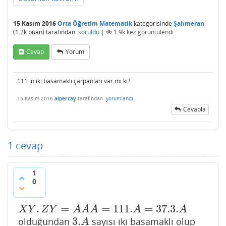
15 Kasım 2016
Orta Öğretim Matematik
kategorisinde
Şahmeran
(
1.2k
puan)
tarafından
soruldu
|
1.9k
kez görüntülendi
Cevap
Yorum
111 in iki basamaklı çarpanları var mı ki?
15 Kasım 2016
alpercay
tarafından
yorumlandı
Cevapla
1
cevap
1
0
.
=
=
111.
=
37.3.
X
Y
.
Z
Y
=
A
A
A
=
111.
A
=
37.3.
A
X
Y
Z
Y
A
A
A
A
A
3.
olduğundan
sayısı iki basamaklı olup
3.
A
A