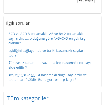
Cevapla
İlgili sorular
BCD ve ACD 3 basamaklı , AB ve BA 2 basamaklı
sayılardır. .... olduğuna göre A+B+C+D en çok kaç
olabilir?
eşitliğini sağlayan ab ve ba iki basamaklı sayıların
toplamı
7
!
3
sayısı
tabanında yazılırsa kaç basamaklı bir sayı
7
!
3
elde edilir ?
,
,
ve
iki basamaklı doğal sayılardır ve
x
x
,
x
y
,
y
x
y
y
x
x
x
y
y
x
y
y
528
+
toplamlari
dir. Buna gore
kaçtır?
528
x
+
y
x
y
Tüm kategoriler