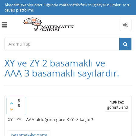
Akademisyenler öncülüğünde matematik/fizik/bilgisayar bilimleri soru
cevap platformu
Toggle
navigation
XY ve ZY 2 basamaklı ve
AAA 3 basamaklı sayılardır.
0
1.9k
kez
0
görüntülendi
XY . ZY = AAA olduğuna göre X+Y+Z kaçtır?
basamak-kavramı