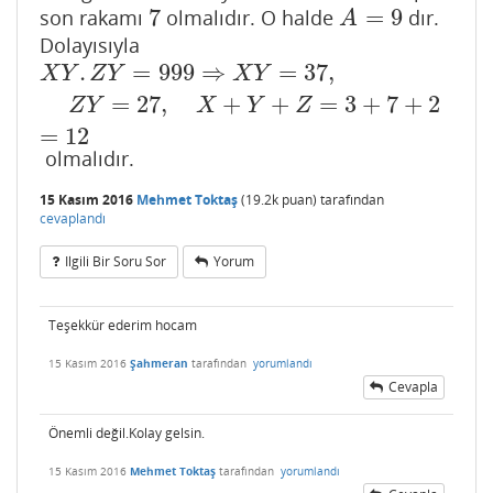
7
=
9
son rakamı
olmalıdır. O halde
dır.
7
A
=
9
A
Dolayısıyla
.
=
999
⇒
=
37
,
X
Y
.
Z
Y
=
999
⇒
X
Y
=
37
,
Z
Y
=
27
,
X
+
Y
+
Z
=
3
+
7
+
2
=
12
X
Y
Z
Y
X
Y
=
27
,
+
+
=
3
+
7
+
2
Z
Y
X
Y
Z
=
12
olmalıdır.
15 Kasım 2016
Mehmet Toktaş
(
19.2k
puan)
tarafından
cevaplandı
Ilgili Bir Soru Sor
Yorum
Teşekkür ederim hocam
15 Kasım 2016
Şahmeran
tarafından
yorumlandı
Cevapla
Önemli değil.Kolay gelsin.
15 Kasım 2016
Mehmet Toktaş
tarafından
yorumlandı