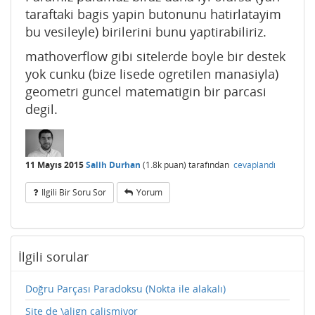
taraftaki bagis yapin butonunu hatirlatayim
bu vesileyle) birilerini bunu yaptirabiliriz.
mathoverflow gibi sitelerde boyle bir destek
yok cunku (bize lisede ogretilen manasiyla)
geometri guncel matematigin bir parcasi
degil.
11 Mayıs 2015
Salih Durhan
(
1.8k
puan)
tarafından
cevaplandı
Ilgili Bir Soru Sor
Yorum
İlgili sorular
Doğru Parçası Paradoksu (Nokta ile alakalı)
Site de \align calismiyor