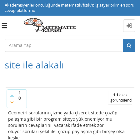
Akademisyenler öncülüğünde matematik/fizik/bilgisayar bilimleri soru
cevap platformu
Toggle
navigation
site ile alakalı
1
1.1k
kez
0
görüntülendi
Geometri sorularını çizme yada çizerek sitede çözüp
palaşma gibi bir program siteye yüklenemiyor mu
soruların cevaplarını yazarak ifade etmek zor
oluyor soruları şekil ile çözüp paylaşma gibi birşey olsa
keşke