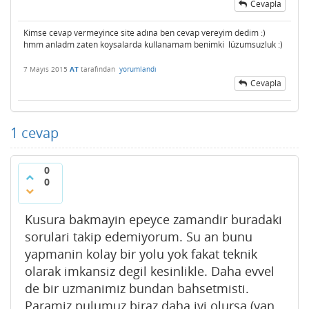
Cevapla
Kimse cevap vermeyince site adına ben cevap vereyim dedim :)
hmm anladm zaten koysalarda kullanamam benimki lüzumsuzluk :)
7 Mayıs 2015
AT
tarafından
yorumlandı
Cevapla
1
cevap
0
0
Kusura bakmayin epeyce zamandir buradaki
sorulari takip edemiyorum. Su an bunu
yapmanin kolay bir yolu yok fakat teknik
olarak imkansiz degil kesinlikle. Daha evvel
de bir uzmanimiz bundan bahsetmisti.
Paramiz pulumuz biraz daha iyi olursa (yan