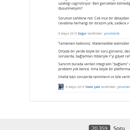
uzakligi cagristiriyor. Ben gercekten bilmed
dusunmeliyim?
Sorunun sahibine not: Cok ince bir detayda
cevabina herhangi bir itirazim yok, sadece
r
r
6 Mayıs 2015
Ozgur
tarafından
yorumlandı
Tamâmen haklısınız. Matematikte teâmüller a
Ortada bir yerde böyle bir soru görseniz, ded
sorularda, bağlamları îtibâriyle
'yi gâyet ra
r
r
Sanırım burada verilen integralin "bağlamı" 
problem yok bence. Ama böyle bir plâtforma s
(Hattâ bâzı sorularda tanımların vs bile ver
6 Mayıs 2015
Yasin Şale
tarafından
yorumlan
20,359
Soru