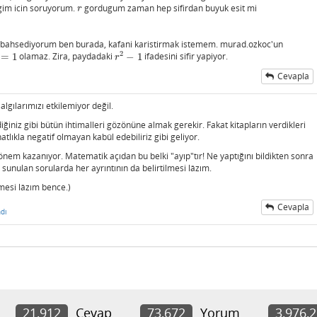
igim icin soruyorum.
gordugum zaman hep sifirdan buyuk esit mi
r
r
n bahsediyorum ben burada, kafani karistirmak istemem. murad.ozkoc'un
2
=
1
olamaz. Zira, paydadaki
−
1
ifadesini sifir yapiyor.
=
1
r
2
−
1
r
Cevapla
lgılarımızı etkilemiyor değil.
iğiniz gibi bütün ihtimalleri gözönüne almak gerekir. Fakat kitapların verdikleri
hatlıkla negatif olmayan kabûl edebiliriz gibi geliyor.
önem kazanıyor. Matematik açıdan bu belki "ayıp"tır! Ne yaptığını bildikten sonra
unulan sorularda her ayrıntının da belirtilmesi lâzım.
ilmesi lâzım bence.)
Cevapla
dı
21,912
Cevap
73,672
Yorum
3,976,