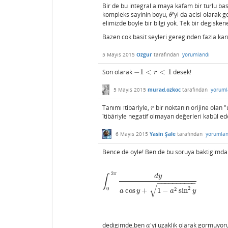
Bir de bu integral almaya kafam bir turlu b
kompleks sayinin boyu,
'yi da acisi olarak
θ
θ
elimizde boyle bir bilgi yok. Tek bir degiskene
Bazen cok basit seyleri gereginden fazla kar
5 Mayıs 2015
Ozgur
tarafından
yorumlandı
Son olarak
−
1
<
<
1
desek!
−
1
<
r
<
1
r
5 Mayıs 2015
murad.ozkoc
tarafından
yoruml
Tanımı îtibâriyle,
bir noktanın orijine olan "
r
r
îtibâriyle negatif olmayan değerleri kabûl ed
6 Mayıs 2015
Yasin Şale
tarafından
yorumlan
Bence de oyle! Ben de bu soruya baktigimd
2
π
d
y
∫
∫
0
2
π
d
y
a
cos
y
+
1
−
a
2
sin
2
y
−
−
−
−
−
−
−
−
−
−
√
2
0
2
cos
+
1
−
sin
a
y
a
y
dedigimde,ben
'yi uzaklik olarak gormuyo
a
a