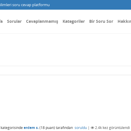
limleri soru cevap platformu
fa
Sorular
Cevaplanmamış
Kategoriler
Bir Soru Sor
Hakkı
kategorisinde
erdem s.
(
18
puan)
tarafından
soruldu
|
2.4k
kez görüntülendi