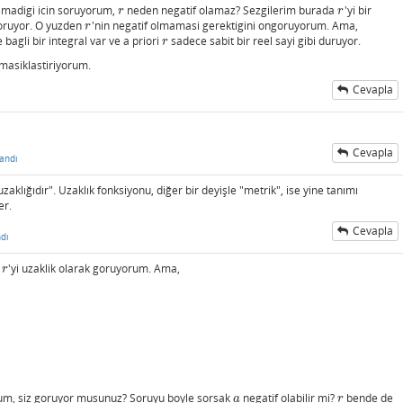
asmadigi icin soruyorum,
neden negatif olamaz? Sezgilerim burada
'yi bir
r
r
r
r
 goruyor. O yuzden
'nin negatif olmamasi gerektigini ongoruyorum. Ama,
r
r
 bagli bir integral var ve a priori
sadece sabit bir reel sayi gibi duruyor.
r
r
masiklastiriyorum.
Cevapla
Cevapla
andı
uzaklığıdır". Uzaklık fonksiyonu, diğer bir deyişle "metrik", ise yine tanımı
er.
Cevapla
dı
a
'yi uzaklik olarak goruyorum. Ama,
r
r
rum, siz goruyor musunuz? Soruyu boyle sorsak
negatif olabilir mi?
bende de
a
r
a
r