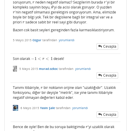
soruyorum,
neden negatif olamaz? Sezgilerim burada
'yi bir
r
r
r
r
kompleks sayinin boyu,
'yi da acisi olarak goruyor. O yuzden
θ
θ
'nin negatif olmamasi gerektigini ongoruyorum. Ama, elimizde
r
r
boyle bir bilgi yok. Tek bir degiskene bagli bir integral var ve a
priori
sadece sabit bir reel sayi gibi duruyor.
r
r
Bazen cok basit seyleri gereginden fazla karmasiklastiriyorum.
5 Mayıs 2015
Ozgur
tarafından
yorumlandı
Cevapla
Son olarak
−
1
<
<
1
desek!
−
1
<
r
<
1
r
5 Mayıs 2015
murad.ozkoc
tarafından
yorumlandı
Cevapla
Tanımı îtibâriyle,
bir noktanın orijine olan "uzaklığıdır". Uzaklık
r
r
fonksiyonu, diğer bir deyişle "metrik", ise yine tanımı îtibâriyle
negatif olmayan değerleri kabûl eder.
6 Mayıs 2015
Yasin Şale
tarafından
yorumlandı
Cevapla
Bence de oyle! Ben de bu soruya baktigimda
'yi uzaklik olarak
r
r