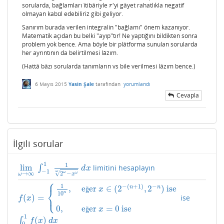
sorularda, bağlamları îtibâriyle
'yi gâyet rahatlıkla negatif
r
r
olmayan kabûl edebiliriz gibi geliyor.
Sanırım burada verilen integralin "bağlamı" önem kazanıyor.
Matematik açıdan bu belki "ayıp"tır! Ne yaptığını bildikten sonra
problem yok bence. Ama böyle bir plâtforma sunulan sorularda
her ayrıntının da belirtilmesi lâzım.
(Hattâ bâzı sorularda tanımların vs bile verilmesi lâzım bence.)
6 Mayıs 2015
Yasin Şale
tarafından
yorumlandı
Cevapla
İlgili sorular
1
1
lim
∫
limitini hesaplayın
lim
ω
→
∞
∫
−
1
1
1
2
ω
−
x
ω
ω
d
x
d
x
−
1
ω
√
2
−
ω
→
∞
ω
x
ω
⎧
1
−
(
+
1
)
−
,
e
er
∈
(
2
,
2
)
ise
n
n
ğ
⎨
x
10
n
⎩
(
)
=
ise
f
(
x
)
=
{
1
10
n
,
eğer
x
∈
(
2
−
(
n
+
1
)
,
2
−
n
)
ise
0
,
eğer
x
=
0
ise
f
x
0
,
e
er
=
0
ise
ğ
x
1
(
)
∫
∫
0
1
f
(
x
)
d
x
f
x
d
x
0