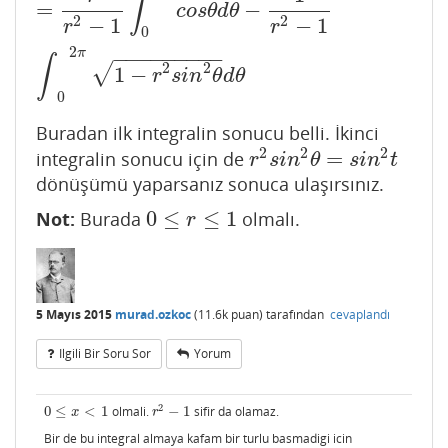
∫
=
−
c
o
s
θ
d
θ
2
2
−
1
−
1
r
r
0
2
−
−
−
−
−
−
−
−
−
π
∫
2
2
√
1
−
r
s
i
n
θ
d
θ
0
Buradan ilk integralin sonucu belli. İkinci
2
2
2
=
integralin sonucu için de
r
2
s
i
n
2
θ
=
s
i
n
2
t
r
s
i
n
θ
s
i
n
t
dönüşümü yaparsanız sonuca ulaşırsınız.
0
≤
≤
1
Not:
Burada
olmalı.
0
≤
r
≤
1
r
5 Mayıs 2015
murad.ozkoc
(
11.6k
puan)
tarafından
cevaplandı
Ilgili Bir Soru Sor
Yorum
2
0
≤
<
1
olmali.
−
1
sifir da olamaz.
0
≤
x
<
1
r
2
−
1
x
r
Bir de bu integral almaya kafam bir turlu basmadigi icin