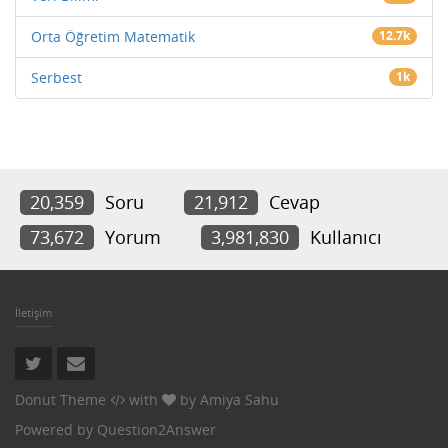
Orta Öğretim Matematik
12.7k
Serbest
1k
20,359
Soru
21,912
Cevap
73,672
Yorum
3,981,830
Kullanıcı
İletişim
Donut Theme
with
by
Amiya Sahu
Powered by
Question2Answer