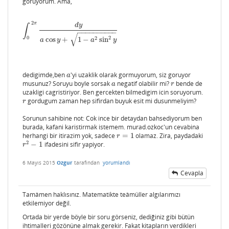
goruyorum. Ama,
2
π
d
y
∫
∫
0
2
π
d
y
a
cos
y
+
1
−
a
2
sin
2
y
−
−
−
−
−
−
−
−
−
−
√
2
0
2
cos
+
1
−
sin
a
y
a
y
dedigimde,ben
'yi uzaklik olarak gormuyorum, siz goruyor
a
a
musunuz? Soruyu boyle sorsak
negatif olabilir mi?
bende de
a
r
a
r
uzakligi cagristiriyor. Ben gercekten bilmedigim icin soruyorum.
gordugum zaman hep sifirdan buyuk esit mi dusunmeliyim?
r
r
Sorunun sahibine not: Cok ince bir detaydan bahsediyorum ben
burada, kafani karistirmak istemem. murad.ozkoc'un cevabina
herhangi bir itirazim yok, sadece
=
1
olamaz. Zira, paydadaki
r
=
1
r
2
−
1
ifadesini sifir yapiyor.
r
2
−
1
r
6 Mayıs 2015
Ozgur
tarafından
yorumlandı
Cevapla
Tamâmen haklısınız. Matematikte teâmüller algılarımızı
etkilemiyor değil.
Ortada bir yerde böyle bir soru görseniz, dediğiniz gibi bütün
ihtimalleri gözönüne almak gerekir. Fakat kitapların verdikleri