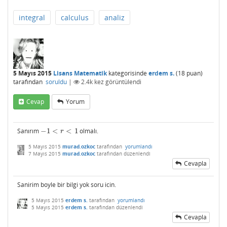
integral
calculus
analiz
5 Mayıs 2015
Lisans Matematik
kategorisinde
erdem s.
(
18
puan)
tarafından
soruldu
|
2.4k
kez görüntülendi
Cevap
Yorum
Sanırım
−
1
<
<
1
olmalı.
−
1
<
r
<
1
r
5 Mayıs 2015
murad.ozkoc
tarafından
yorumlandı
7 Mayıs 2015
murad.ozkoc
tarafından
düzenlendi
Cevapla
Sanirim boyle bir bilgi yok soru icin.
5 Mayıs 2015
erdem s.
tarafından
yorumlandı
5 Mayıs 2015
erdem s.
tarafından
düzenlendi
Cevapla