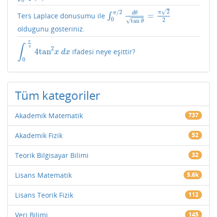
√
2
/
2
π
π
d
θ
=
Ters Laplace donusumu ile
∫
∫
0
π
/
2
d
θ
tan
θ
=
π
2
2
0
2
√
tan
θ
oldugunu gosteriniz.
π
∫
4
2
4
tan
ifadesi neye eşittir?
∫
0
π
4
4
tan
2
x
d
x
x
d
x
0
Tüm kategoriler
Akademik Matematik
737
Akademik Fizik
52
Teorik Bilgisayar Bilimi
32
Lisans Matematik
5.6k
Lisans Teorik Fizik
112
Veri Bilimi
145