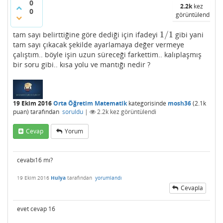
0
2.2k
kez
0
görüntülendi
1
/
1
tam sayı belirttiğine göre dediği için ifadeyi
gibi yani
1
/
1
tam sayı çıkacak şekilde ayarlamaya değer vermeye
çalıştım.. böyle işin uzun süreceği farkettim.. kalıplaşmış
bir soru gibi.. kısa yolu ve mantığı nedir ?
19 Ekim 2016
Orta Öğretim Matematik
kategorisinde
mosh36
(
2.1k
puan)
tarafından
soruldu
|
2.2k
kez görüntülendi
Cevap
Yorum
cevabı16 mı?
19 Ekim 2016
Hulya
tarafından
yorumlandı
Cevapla
evet cevap 16