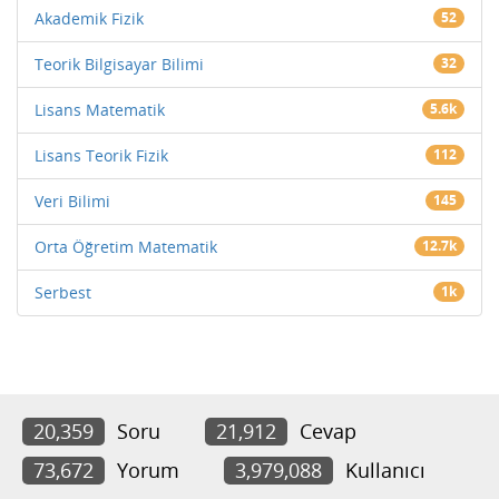
Akademik Fizik
52
Teorik Bilgisayar Bilimi
32
Lisans Matematik
5.6k
Lisans Teorik Fizik
112
Veri Bilimi
145
Orta Öğretim Matematik
12.7k
Serbest
1k
20,359
Soru
21,912
Cevap
73,672
Yorum
3,979,088
Kullanıcı