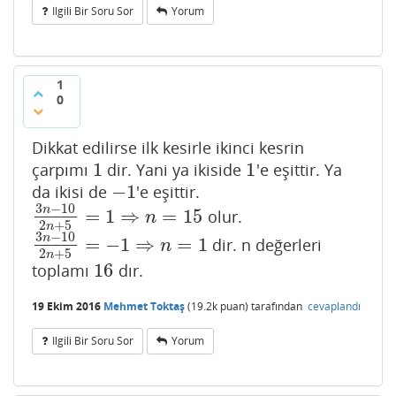
Ilgili Bir Soru Sor
Yorum
1
0
Dikkat edilirse ilk kesirle ikinci kesrin
1
1
çarpımı
dir. Yani ya ikiside
'e eşittir. Ya
1
1
−
1
da ikisi de
'e eşittir.
−
1
3
−
10
n
=
1
⇒
=
15
olur.
3
n
−
10
2
n
+
5
=
1
⇒
n
=
15
n
2
+
5
n
3
−
10
n
=
−
1
⇒
=
1
dir. n değerleri
3
n
−
10
2
n
+
5
=
−
1
⇒
n
=
1
n
2
+
5
n
16
toplamı
dır.
16
19 Ekim 2016
Mehmet Toktaş
(
19.2k
puan)
tarafından
cevaplandı
Ilgili Bir Soru Sor
Yorum