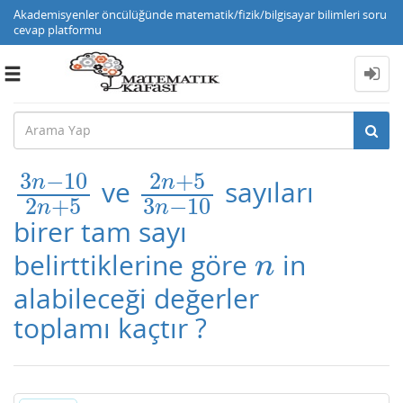
Akademisyenler öncülüğünde matematik/fizik/bilgisayar bilimleri soru
cevap platformu
Toggle
navigation
3
−
10
2
+
5
n
n
ve
sayıları
3
n
−
10
2
n
+
2
5
n
+
5
3
n
−
10
2
+
5
3
−
10
n
n
birer tam sayı
belirttiklerine göre
in
n
n
alabileceği değerler
toplamı kaçtır ?