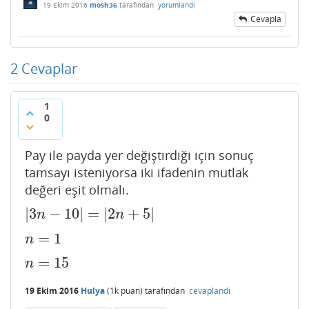
19 Ekim 2016
mosh36
tarafından
yorumlandı
Cevapla
2
Cevaplar
1
0
Pay ile payda yer değiştirdiği için sonuç
tamsayı isteniyorsa iki ifadenin mutlak
değeri eşit olmalı.
|
3
−
10
|
=
|
2
+
5
|
|
3
n
−
10
|
=
|
2
n
+
5
|
n
n
=
1
n
=
1
n
=
15
n
=
15
n
19 Ekim 2016
Hulya
(
1k
puan)
tarafından
cevaplandı