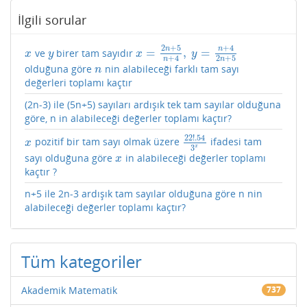
İlgili sorular
2
+
5
+
4
n
n
=
,
=
ve
birer tam sayıdır
x
y
x
=
2
n
+
5
n
+
4
,
y
=
n
+
4
2
n
+
5
x
y
x
y
2
+
5
+
4
n
n
olduğuna göre
nin alabileceği farklı tam sayı
n
n
değerleri toplamı kaçtır
(2n-3) ile (5n+5) sayıları ardışık tek tam sayılar olduğuna
göre, n in alabileceği değerler toplamı kaçtır?
22
!
.54
pozitif bir tam sayı olmak üzere
ifadesi tam
x
22
!
.54
3
x
x
3
x
sayı olduğuna göre
in alabileceği değerler toplamı
x
x
kaçtır ?
n+5 ile 2n-3 ardışık tam sayılar olduğuna göre n nin
alabileceği değerler toplamı kaçtır?
Tüm kategoriler
Akademik Matematik
737