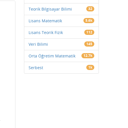
Teorik Bilgisayar Bilimi
32
Lisans Matematik
5.6k
Lisans Teorik Fizik
112
Veri Bilimi
145
Orta Öğretim Matematik
12.7k
Serbest
1k