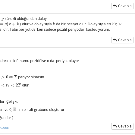
Cevapla
e
sürekli olduğundan dolayı
g
g
=
(
+
)
olur ve dolayısıyla
da bir periyot olur. Dolayısıyla en küçük
k
g
x
k
k
lıdır. Tabii periyot derken sadece pozitif periyotları kastediyorum.
Cevapla
tlarının infimumu pozitif ise o da periyot oluyor.
>
0
ve
periyot olmasın.
>
0
T
T
<
<
2
olur.
<
t
1
<
2
T
t
T
1
ur. Çelişki.
R
eri ve 0,
nin bir alt grubunu oluşturur.
R
ğundur.)
Cevapla
mlandı