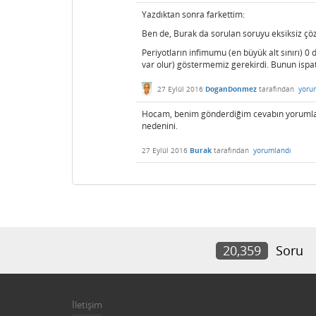
Yazdıktan sonra farkettim:
Ben de, Burak da sorulan soruyu eksiksiz çöz
Periyotların infimumu (en büyük alt sınırı) 0 
var olur) göstermemiz gerekirdi. Bunun ispat
27 Eylül 2016
DoganDonmez
tarafından
yoru
Hocam, benim gönderdiğim cevabın yorumlar 
nedenini.
27 Eylül 2016
Burak
tarafından
yorumlandı
20,359
Soru
İletişim