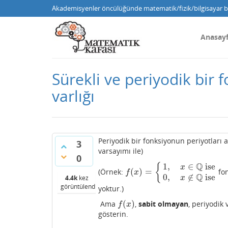
Akademisyenler öncülüğünde matematik/fizik/bilgisayar bi
Anasay
Sürekli ve periyodik bir
varlığı
Periyodik bir fonksiyonun periyotları 
3
varsayımı ile)
0
Q
1
,
∈
ise
{
x
(
)
=
(Örnek:
fon
f
(
x
)
=
{
1
,
x
∈
Q
ise
0
,
x
∉
Q
ise
f
x
Q
0
,
∉
ise
4.4k
kez
x
görüntülendi
yoktur.)
(
)
Ama
,
sabit olmayan
,
periyodik v
f
(
x
)
f
x
gösterin.