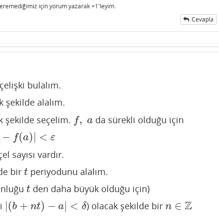
veremediğimiz için yorum yazarak +1'leyim.
Cevapla
çelişki bulalım.
 şekilde alalım.
,
 şekilde seçelim.
da sürekli olduğu için
f
,
a
f
a
−
(
)
|
<
f
(
a
)
|
<
ε
f
a
ε
el sayısı vardır.
de bir
periyodunu alalım.
t
t
unluğu
den daha büyük olduğu için)
t
t
Z
|
(
+
)
−
|
<
∈
ni
) olacak şekilde bir
|
(
b
+
n
t
)
−
a
|
<
δ
n
∈
Z
b
n
t
a
δ
n