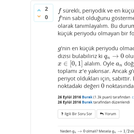
2
sürekli, periyodik ve en kü
f
f
0
'nin sabit olduğunu gösterm
f
f
olarak tanımlayalım. Bu dur
küçük periyodu olmayan bir fo
'nin en küçük periyodu olma
g
g
→
0
dizisi bulabiliriz ki
olur
q
n
→
0
q
n
∈
[
0
,
1
]
alalım. Öyle
doğa
x
∈
[
0
,
1
]
a
n
x
a
n
toplamı
'e yakınsar. Ancak
x
g
x
g
periyot oldukları için, sabitt
0
noktadaki değeri
noktasındaki
0
26 Eylül 2016
Burak
(
1.3k
puan)
tarafından
c
26 Eylül 2016
Burak
tarafından
düzenlendi
Ilgili Bir Soru Sor
Yorum
Neden
→
0
olmali? Mesela
→
1
/
2
ol
q
n
→
0
q
n
→
1
/
2
q
q
n
n