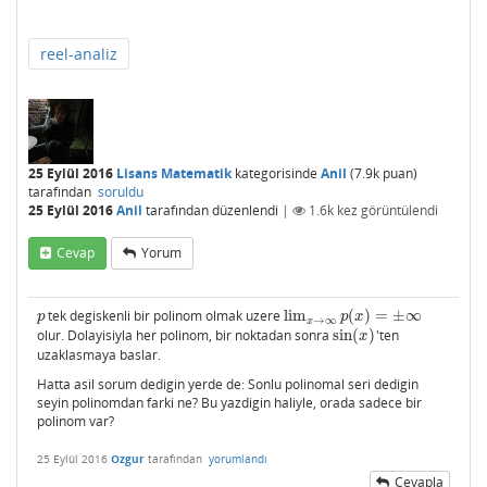
reel-analiz
25 Eylül 2016
Lisans Matematik
kategorisinde
Anil
(
7.9k
puan)
tarafından
soruldu
25 Eylül 2016
Anil
tarafından
düzenlendi
|
1.6k
kez görüntülendi
Cevap
Yorum
tek degiskenli bir polinom olmak uzere
lim
(
)
=
±
∞
p
lim
x
→
∞
p
(
x
)
=
±
∞
p
p
x
→
∞
x
olur. Dolayisiyla her polinom, bir noktadan sonra
sin
(
)
'ten
sin
(
x
)
x
uzaklasmaya baslar.
Hatta asil sorum dedigin yerde de: Sonlu polinomal seri dedigin
seyin polinomdan farki ne? Bu yazdigin haliyle, orada sadece bir
polinom var?
25 Eylül 2016
Ozgur
tarafından
yorumlandı
Cevapla