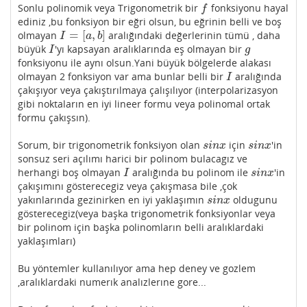
Sonlu polinomik veya Trigonometrik bir
fonksiyonu hayal
f
f
ediniz ,bu fonksiyon bir eğri olsun, bu eğrinin belli ve boş
=
[
,
]
olmayan
aralığındaki değerlerinin tümü , daha
I
=
[
a
,
b
]
I
a
b
büyük
'yı kapsayan aralıklarında eş olmayan bir
I
g
I
g
fonksiyonu ile aynı olsun.Yani büyük bölgelerde alakası
olmayan 2 fonksiyon var ama bunlar belli bir
aralığında
I
I
çakışıyor veya çakıştırılmaya çalışılıyor (interpolarizasyon
gibi noktaların en iyi lineer formu veya polinomal ortak
formu çakışsın).
Sorum, bir trigonometrik fonksiyon olan
için
'in
s
i
n
x
s
i
n
x
s
i
n
x
s
i
n
x
sonsuz seri açılımı harici bir polinom bulacagız ve
herhangi boş olmayan
aralığında bu polinom ile
'in
I
s
i
n
x
I
s
i
n
x
çakışımını gösterecegiz veya çakışmasa bile ,çok
yakınlarında gezinirken en iyi yaklaşımın
oldugunu
s
i
n
x
s
i
n
x
gösterecegiz(veya başka trigonometrik fonksiyonlar veya
bir polinom için başka polinomların belli aralıklardaki
yaklaşımları)
Bu yöntemler kullanılıyor ama hep deney ve gozlem
,aralıklardaki numerık analızlerıne gore...