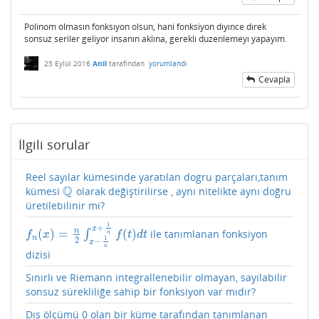
Polinom olmasın fonksıyon olsun, hani fonksiyon dıyınce dırek
sonsuz seriler geliyor insanın aklına, gereklı duzenlemeyı yapayım.
25 Eylül 2016
Anil
tarafından
yorumlandı
Cevapla
İlgili sorular
Reel sayılar kümesinde yaratılan dogru parçaları,tanım
Q
kümesi
olarak değiştirilirse , aynı nitelikte aynı doğru
Q
üretilebilinir mi?
1
+
x
n
(
)
=
(
)
∫
ile tanımlanan fonksiyon
f
n
(
x
)
=
n
2
∫
x
−
1
n
x
+
1
n
f
(
t
)
d
t
n
f
x
f
t
d
t
n
1
2
−
x
n
dizisi
Sınırlı ve Riemann integrallenebilir olmayan, sayılabilir
sonsuz sürekliliğe sahip bir fonksiyon var mıdır?
Dış ölçümü 0 olan bir küme tarafından tanımlanan