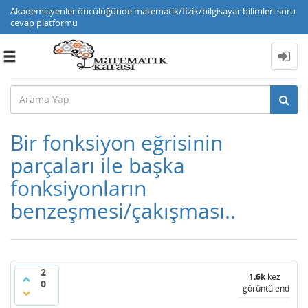
Akademisyenler öncülüğünde matematik/fizik/bilgisayar bilimleri soru
cevap platformu
Toggle
navigation
Bir fonksiyon eğrisinin
parçaları ile başka
fonksiyonların
benzeşmesi/çakışması..
2
1.6k
kez
0
görüntülendi