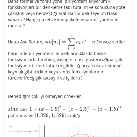
Daha formal ve fonksiyonel bir yontem arıyorum ki,
fonksiyonları bır denkleme tabi tutalım ve sonucuna göre
çakıştıgı veya benzeştiği aralıklarını belırleyelım.Nasıl
yaparız? Hangi güzel ve komplike/elemanter yöntemler
mevcut?
n
∑
k
[
]
=
Hatta Asıl Sorum,
Sonsuz seriler
s
i
n
[
u
x
]
=
∑
k
=
0
n
a
k
x
k
n
s
i
n
u
a
x
n
x
k
=
0
k
haricinde bir yyöntem ile belli aralıklarda başka
fonksiyonlarla birebir çakıştıgını nasıl gösteririz?(parçalı
fonksiyon trickleri kabul degildir :)(parçalı olarak sinüsü
koymak gibi trickler veya sinüs fonksiyonlarının
türevleri/değişik katsayılı ve içlileri) )
Denediğim çok iyi olmayan örnekler:
2
5
14
1
−
(
−
1.5
)
−
(
−
1.5
)
−
(
−
1.5
)
için
s
i
n
x
1
−
(
x
−
1.5
)
2
−
(
x
−
1.5
)
5
−
(
x
−
1.5
)
14
s
i
n
x
x
x
x
[
1.329
,
1
,
529
]
polinomu ve
aralığı
[
1.329
,
1
,
529
]