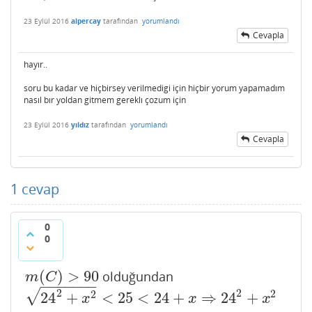
23 Eylül 2016
alpercay
tarafından
yorumlandı
Cevapla
hayır..
soru bu kadar ve hiçbirsey verilmedigi için hiçbir yorum yapamadım
nasıl bır yoldan gitmem gereklı çozum için
23 Eylül 2016
yıldız
tarafından
yorumlandı
Cevapla
1
cevap
0
0
(
)
>
90
olduğundan
m
(
C
)
>
90
m
C
−
−
−
−
−
−
−
2
2
√
2
2
24
+
<
25
<
24
+
⇒
24
+
24
2
+
x
2
<
25
<
24
+
x
⇒
24
2
+
x
2
<
25
2
,
25
<
24
+
x
⇒
x
<
7
,
1
<
x
x
x
x