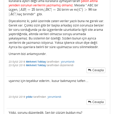
kurallara aykırı değil ama kurallara uymayan tarafı
şeklin altına
yeniden sorunun verilerini yazmamış olmanız
. Mesela " ABC bir
üçgen,
|
|
=
25
birim,
|
|
=
24
birim ve
(
)
>
90
ise
|
A
B
|
=
25
|
B
C
|
=
24
m
(
C
)
>
90
A
B
B
C
m
C
|
|
kaç birimdir" gibi.
|
A
C
|
A
C
Diyeceksiniz ki, şekil üzerinde zaten veriler yazılı buna ne gerek var.
Gerek var. Çünkü sizin gibi bir başka arkadaş sizin sorunuza benzer
bir soru sorduğunda ya da üçgenlerde uzunluklarla ilgili site arama
yaptırdığında, altında verileri olmazsa soruyu aramada
yakalayamaz. Bu sistemin bir özelliği. Sizden bunun için ayrıca
verilerini de yazmanızı istiyoruz. Yoksa işkence olsun diye değil.
Ayrıca bu uyarılara belirli bir süre uyulmazsa soru silinmektedir.
Umarım bizi anlamışsındır.
23 Eylül 2016
Mehmet Toktaş
tarafından
yorumlandı
23 Eylül 2016
Mehmet Toktaş
tarafından
düzenlendi
Cevapla
uyarınız için teşekkur ederim.. kusur bakmayınız lutfen ...
23 Eylül 2016
yıldız
tarafından
yorumlandı
Cevapla
Yıldız, sorunu düzenledik. Sen bir çözüm buldun mu?