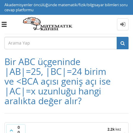
Akademisyenler öncülüğünde matematik/fizik/bilgisayar bilimleri soru
cevap platformu
Toggle
navigation
Bir ABC üçgeninde
|AB|=25, |BC|=24 birim
ve <BCA açısı geniş açı ise
|AC|=x uzunluğu hangi
aralıkta değer alır?
0
2.2k
kez
0