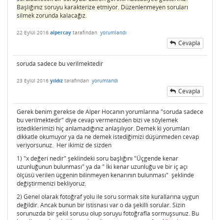
Başlığınız soruyu karakterize etmiyor. Düzenlenmeyen soruları
silmek zorunda kalacağız.
22 Eylül 2016
alpercay
tarafından
yorumlandı
Cevapla
soruda sadece bu verilmektedir
23 Eylül 2016
yıldız
tarafından
yorumlandı
Cevapla
Gerek benim gerekse de Alper Hocanın yorumlarına "soruda sadece
bu verilmektedir" diye cevap vermenizden bizi ve söylemek
istediklerimizi hiç anlamadığınız anlaşılıyor. Demek ki yorumları
dikkatle okumuyor ya da ne demek istediğimizi düşünmeden cevap
veriyorsunuz. Her ikimiz de sizden
1) "x değeri nedir" şeklindeki soru başlığını "Üçgende kenar
uzunluğunun bulunması" ya da " İki kenar uzunluğu ve bir iç açı
ölçüsü verilen üçgenin bilinmeyen kenarının bulunması" şeklinde
değiştirmenizi bekliyoruz.
2) Genel olarak fotoğraf yolu ile soru sormak site kurallarına uygun
değildir. Ancak bunun bir istisnası var o da şekilli sorular. Sizin
sorunuzda bir şekil sorusu olup soruyu fotoğrafla sormuşsunuz. Bu