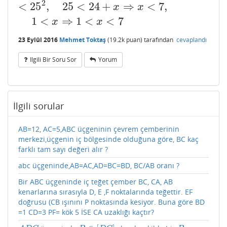
2
<
25
,
25
<
24
+
⇒
<
7
,
x
x
1
<
⇒
1
<
<
7
x
x
23 Eylül 2016
Mehmet Toktaş
(
19.2k
puan)
tarafından
cevaplandı
Ilgili Bir Soru Sor
Yorum
İlgili sorular
AB=12, AC=5,ABC üçgeninin çevrem çemberinin
merkezi,üçgenin iç bölgesinde olduğuna göre, BC kaç
farklı tam sayı değeri alır ?
abc üçgeninde,AB=AC,AD=BC=BD, BC/AB oranı ?
Bir ABC üçgeninde iç teğet çember BC, CA, AB
kenarlarına sırasıyla D, E ,F noktalarında teğettir. EF
doğrusu (CB ışınını P noktasında kesiyor. Buna göre BD
=1 CD=3 PF= kök 5 İSE CA uzaklığı kaçtır?