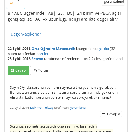
görüntülendi
Bir ABC üçgeninde |AB|=25, |BC|=24 birim ve <BCA açısı
geniş açı ise |AC|=x uzunluğu hangi aralıkta değer alır?
üçgen-açıkenar
22 Eylül 2016
Orta Öğretim Matematik
kategorisinde
yıldız
(
32
puan)
tarafından
soruldu
23 Eylül 2016
Sercan
tarafından
düzenlendi
|
2.2k
kez görüntülendi
Cevap
Yorum
Sayın @yıldız,sorunun verilerini ayrıca altına yazmanız gerekiyor.
Bunu siz anlamsız bulabilirsiniz ama soru aramalarında çok önemli
olmakta. Lütfen sorunun verilerini ayrıca soruya ekler misiniz?
22 Eylül 2016
Mehmet Toktaş
tarafından
yorumlandı
Cevapla
Sorunuz geometri sorusu da olsa resim kullanmadan
sorulabilecek bir soruydu. Lütfen gerekli hassasiyeti gösteriniz.