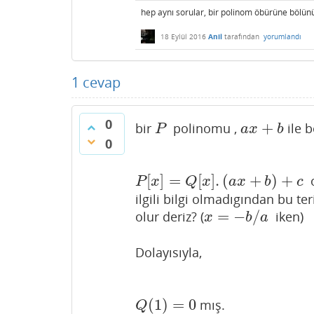
hep aynı sorular, bir polinom öbürüne bölünü
18 Eylül 2016
Anil
tarafından
yorumlandı
1
cevap
0
+
bir
polinomu ,
ile 
P
a
x
+
b
P
a
x
b
0
[
]
=
[
]
.
(
+
)
+
o
P
[
x
]
=
Q
[
x
]
.
(
a
x
+
b
)
+
c
P
x
Q
x
a
x
b
c
ilgili bilgi olmadıgından bu te
=
−
/
olur deriz? (
iken)
x
=
−
b
/
a
x
b
a
Dolayısıyla,
(
1
)
=
0
mış.
Q
(
1
)
=
0
Q