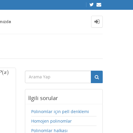
mızda
(
)
P
(
x
)
P
x
İlgili sorular
Polinomlar için pell denklemi
Homojen polinomlar
Polinomlar halkası