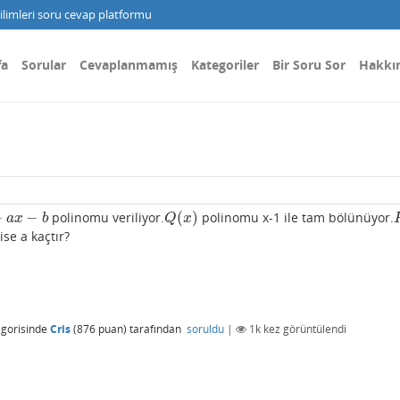
limleri soru cevap platformu
fa
Sorular
Cevaplanmamış
Kategoriler
Bir Soru Sor
Hakkı
+
−
(
)
polinomu veriliyor.
polinomu x-1 ile tam bölünüyor.
Q
(
x
)
a
x
b
Q
x
se a kaçtır?
gorisinde
Cris
(
876
puan)
tarafından
soruldu
|
1k
kez görüntülendi