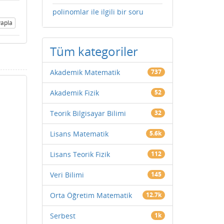
polinomlar ile ilgili bir soru
apla
Tüm kategoriler
Akademik Matematik
737
Akademik Fizik
52
Teorik Bilgisayar Bilimi
32
Lisans Matematik
5.6k
Lisans Teorik Fizik
112
Veri Bilimi
145
Orta Öğretim Matematik
12.7k
Serbest
1k