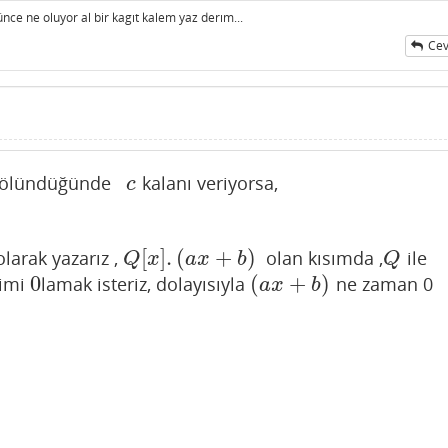
nce ne oluyor al bir kagıt kalem yaz derım...
Cev
bölündüğünde
kalanı veriyorsa,
c
c
[
]
.
(
+
)
larak yazarız ,
olan kısımda ,
ile
Q
[
x
]
.
(
a
x
+
b
)
Q
Q
x
a
x
b
Q
0
(
+
)
rimi
lamak isteriz, dolayısıyla
ne zaman 0
0
(
a
x
+
b
)
a
x
b