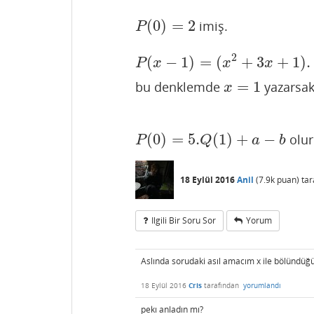
(
0
)
=
2
imiş.
P
(
0
)
=
2
P
2
(
−
1
)
=
(
+
3
+
1
)
.
P
(
x
−
1
)
=
(
x
2
+
3
x
+
1
)
.
Q
(
x
)
+
a
x
−
b
P
x
x
x
=
1
bu denklemde
yazarsak
x
=
1
x
(
0
)
=
5.
(
1
)
+
−
olur 
P
(
0
)
=
5.
Q
(
1
)
+
a
−
b
P
Q
a
b
18 Eylül 2016
Anil
(
7.9k
puan)
ta
Ilgili Bir Soru Sor
Yorum
Aslında sorudaki asıl amacım x ile bölündü
18 Eylül 2016
Cris
tarafından
yorumlandı
pekı anladın mı?