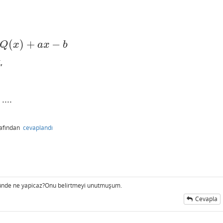
(
)
+
−
Q
x
a
x
b
,
....
rafından
cevaplandı
ğünde ne yapicaz?Onu belirtmeyi unutmuşum.
Cevapla