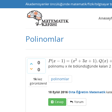
Akademisyenler öncülüğünde matematik/fizik/bilgisayar bi
Anasay
Polinomlar
2
(
−
1
)
=
(
+
3
+
1
)
.
(
)
P
(
x
−
1
)
=
(
x
2
+
3
x
+
1
)
.
Q
(
x
)
+
a
x
−
b
P
x
x
x
Q
x
0
polinomu x ile bölündüğünde kalan 2 i
0
polinomlar
1k
kez
görüntülendi
18 Eylül 2016
Orta Öğretim Matematik
kate
Cevap
Yorum