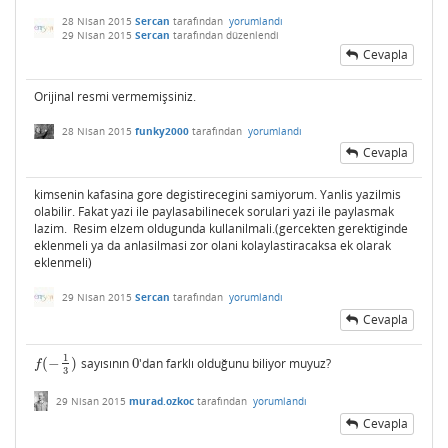
28 Nisan 2015
Sercan
tarafından
yorumlandı
29 Nisan 2015
Sercan
tarafından
düzenlendi
Cevapla
Orijinal resmi vermemişsiniz.
28 Nisan 2015
funky2000
tarafından
yorumlandı
Cevapla
kimsenin kafasina gore degistirecegini samiyorum. Yanlis yazilmis
olabilir. Fakat yazi ile paylasabilinecek sorulari yazi ile paylasmak
lazim. Resim elzem oldugunda kullanilmali.(gercekten gerektiginde
eklenmeli ya da anlasilmasi zor olani kolaylastiracaksa ek olarak
eklenmeli)
29 Nisan 2015
Sercan
tarafından
yorumlandı
Cevapla
1
(
−
)
sayısının
0
'dan farklı olduğunu biliyor muyuz?
f
(
−
1
3
)
0
f
3
29 Nisan 2015
murad.ozkoc
tarafından
yorumlandı
Cevapla