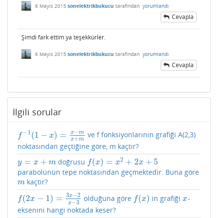
6 Mayıs 2015
sonelektrikbukucu
tarafından
yorumlandı
Cevapla
Şimdi fark ettim ya teşekkürler.
6 Mayıs 2015
sonelektrikbukucu
tarafından
yorumlandı
Cevapla
İlgili sorular
−
−
1
x
m
(
1
−
)
=
ve f fonksiyonlarının grafiği A(2,3)
f
−
1
(
1
−
x
)
=
x
−
m
x
+
m
f
x
+
x
m
noktasından geçtiğine göre, m kaçtır?
2
=
+
(
)
=
+
2
+
5
doğrusu
y
=
x
+
m
f
(
x
)
=
x
2
+
2
x
+
5
y
x
m
f
x
x
x
parabolünün tepe noktasından geçmektedir. Buna göre
kaçtır?
m
m
3
−
2
x
(
2
−
1
)
=
(
)
olduğuna göre
in grafiği
-
f
(
2
x
−
1
)
=
3
x
−
2
x
−
3
f
(
x
)
x
f
x
f
x
x
−
3
x
eksenini hangi noktada keser?