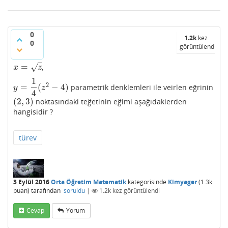
0
1.2k
kez
0
görüntülendi
=
,
√
x
=
z
x
z
1
2
=
(
−
4
)
parametrik denklemleri ile veirlen eğrinin
y
=
1
4
(
z
2
−
4
)
y
z
4
(
2
,
3
)
noktasındaki teğetinin eğimi aşağıdakierden
(
2
,
3
)
hangisidir ?
türev
3 Eylül 2016
Orta Öğretim Matematik
kategorisinde
Kimyager
(
1.3k
puan)
tarafından
soruldu
|
1.2k
kez görüntülendi
Cevap
Yorum