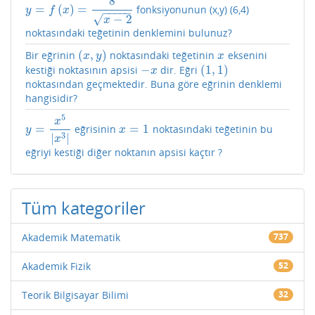
8
=
(
)
=
fonksiyonunun (x,y) (6,4)
y
=
f
(
x
)
=
8
x
−
2
y
f
x
−
−
−
−
−
−
2
√
x
noktasındaki teğetinin denklemini bulunuz?
(
,
)
Bir eğrinin
noktasındaki teğetinin
eksenini
(
x
,
y
)
x
x
y
x
−
(
1
,
1
)
kestiği noktasının apsisi
dir. Eğri
−
x
(
1
,
1
)
x
noktasından geçmektedir. Buna göre eğrinin denklemi
hangisidir?
5
x
=
=
1
eğrisinin
noktasındaki teğetinin bu
y
=
x
5
|
x
3
|
x
=
1
y
x
3
|
|
x
eğriyi kestiği diğer noktanın apsisi kaçtır ?
Tüm kategoriler
Akademik Matematik
737
Akademik Fizik
52
Teorik Bilgisayar Bilimi
32