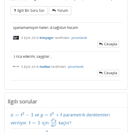
Ilgili Bir Soru Sor
Yorum
uyanamamışım halen .d.sağolun hocam
3 Eylül 2016
Kimyager
tarafından
yorumlandı
Cevapla
.) rica ederim, saygılar...
3 Eylül 2016
matbaz
tarafından
yorumlandı
Cevapla
İlgili sorular
2
3
=
−
1
=
+
ve
parametrik denklemleri
x
=
t
2
−
1
y
=
t
3
+
t
x
t
y
t
t
2
d
y
=
1
veriliyor.
için
kaçtır?
t
=
1
d
2
y
d
x
2
t
2
d
x