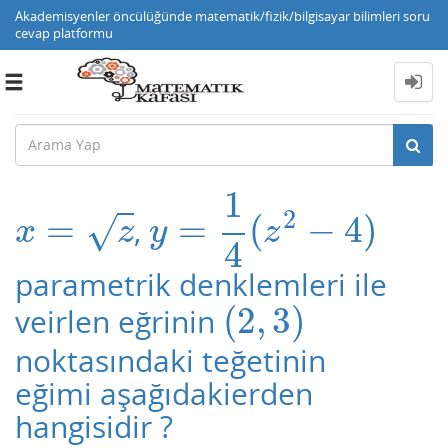
Akademisyenler öncülüğünde matematik/fizik/bilgisayar bilimleri soru
cevap platformu
Toggle
navigation
1
2
=
=
(
−
4
)
,
x
=
z
y
=
1
4
(
z
2
−
4
)
√
x
z
y
z
4
parametrik denklemleri ile
(
2
,
3
)
veirlen eğrinin
(
2
,
3
)
noktasındaki teğetinin
eğimi aşağıdakierden
hangisidir ?