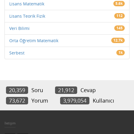
Lisans Matematik
5.6k
Lisans Teorik Fizik
112
Veri Bilimi
145
Orta Öğretim Matematik
12.7k
Serbest
1k
20,359
Soru
21,912
Cevap
73,672
Yorum
3,979,054
Kullanıcı
İletişim