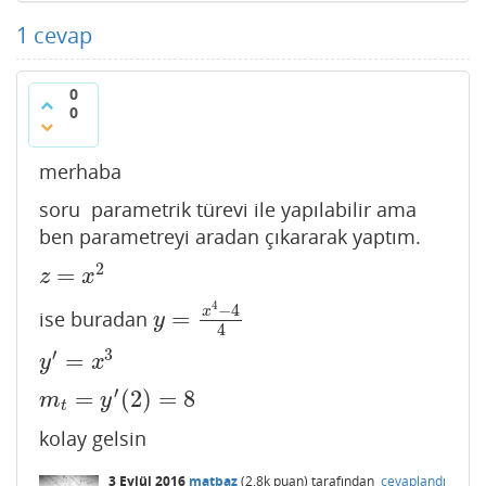
1
cevap
0
0
merhaba
soru parametrik türevi ile yapılabilir ama
ben parametreyi aradan çıkararak yaptım.
2
=
z
=
x
2
z
x
4
−
4
x
=
ise buradan
y
=
x
4
−
4
4
y
4
′
3
=
y
′
=
x
3
y
x
′
=
(
2
)
=
8
m
t
=
y
′
(
2
)
=
8
m
y
t
kolay gelsin
3 Eylül 2016
matbaz
(
2.8k
puan)
tarafından
cevaplandı