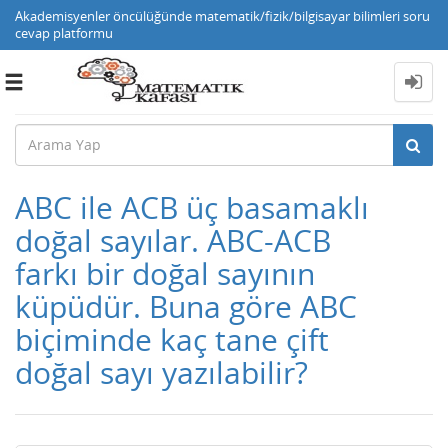
Akademisyenler öncülüğünde matematik/fizik/bilgisayar bilimleri soru
cevap platformu
Toggle
navigation
ABC ile ACB üç basamaklı
doğal sayılar. ABC-ACB
farkı bir doğal sayının
küpüdür. Buna göre ABC
biçiminde kaç tane çift
doğal sayı yazılabilir?