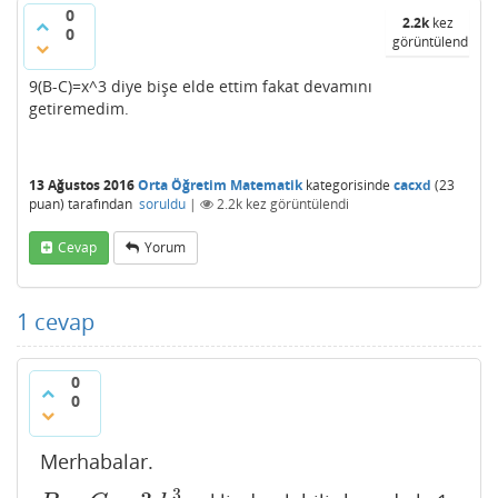
0
2.2k
kez
0
görüntülendi
9(B-C)=x^3 diye bişe elde ettim fakat devamını
getiremedim.
13 Ağustos 2016
Orta Öğretim Matematik
kategorisinde
cacxd
(
23
puan)
tarafından
soruldu
|
2.2k
kez görüntülendi
Cevap
Yorum
1
cevap
0
0
Merhabalar.
3