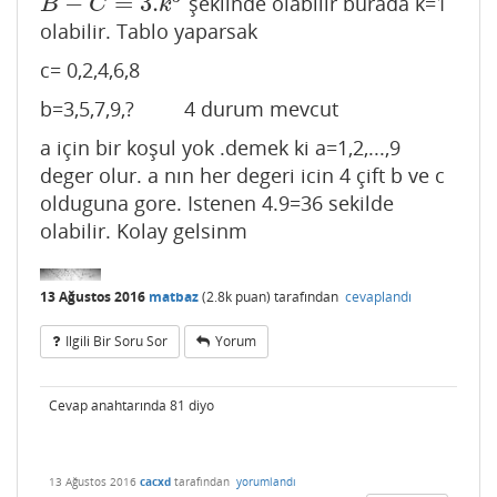
−
=
3.
şeklinde olabilir burada k=1
B
−
C
=
3.
k
3
B
C
k
olabilir. Tablo yaparsak
c= 0,2,4,6,8
b=3,5,7,9,? 4 durum mevcut
a için bir koşul yok .demek ki a=1,2,...,9
deger olur. a nın her degeri icin 4 çift b ve c
olduguna gore. Istenen 4.9=36 sekilde
olabilir. Kolay gelsinm
13 Ağustos 2016
matbaz
(
2.8k
puan)
tarafından
cevaplandı
Ilgili Bir Soru Sor
Yorum
Cevap anahtarında 81 diyo
13 Ağustos 2016
cacxd
tarafından
yorumlandı