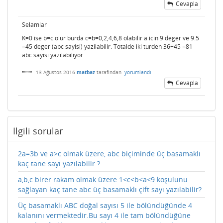
Cevapla
Selamlar
K=0 ise b=c olur burda c=b=0,2,4,6,8 olabilir a icin 9 deger ve 9.5
=45 deger (abc sayisi) yazilabilir. Totalde iki turden 36+45 =81
abc sayisi yazilabiliyor.
13 Ağustos 2016
matbaz
tarafından
yorumlandı
Cevapla
İlgili sorular
2a=3b ve a>c olmak üzere, abc biçiminde üç basamaklı
kaç tane sayı yazılabilir ?
a,b,c birer rakam olmak üzere 1<c<b<a<9 koşulunu
sağlayan kaç tane abc üç basamaklı çift sayı yazılabilir?
Üç basamaklı ABC doğal sayısı 5 ile bölündüğünde 4
kalanını vermektedir.Bu sayı 4 ile tam bölündüğüne