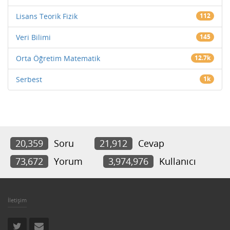
Lisans Teorik Fizik
112
Veri Bilimi
145
Orta Öğretim Matematik
12.7k
Serbest
1k
20,359
Soru
21,912
Cevap
73,672
Yorum
3,974,976
Kullanıcı
İletişim