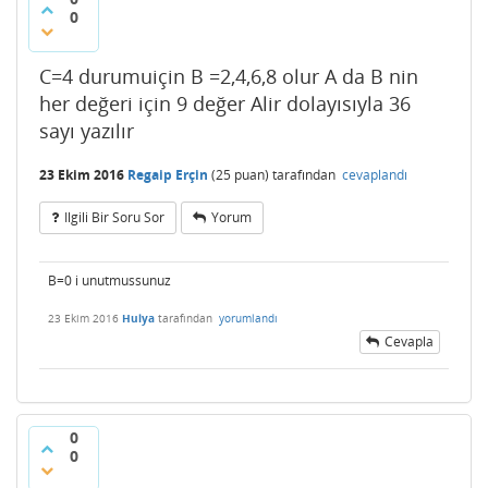
0
C=4 durumuiçin B =2,4,6,8 olur A da B nin
her değeri için 9 değer Alir dolayısıyla 36
sayı yazılır
23 Ekim 2016
Regaip Erçin
(
25
puan)
tarafından
cevaplandı
Ilgili Bir Soru Sor
Yorum
B=0 i unutmussunuz
23 Ekim 2016
Hulya
tarafından
yorumlandı
Cevapla
0
0