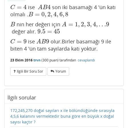
=
4
4
ise
son iki basamağı 4 'ün katı
C
=
4
A
B
4
C
A
B
=
0
,
2
,
4
,
6
,
8
olmalı .
B
=
0
,
2
,
4
,
6
,
8
B
=
1
,
2
,
3
,
4
,
.
.
.9
nin her değeri için
B
A
=
1
,
2
,
3
,
4
,
.
.
.9
B
A
9.5
=
45
değer alır.
9.5
=
45
=
9
9
ise
olur.Birler basamağı 9 ile
C
=
9
A
B
9
C
A
B
biten 4 'ün tam sayılarda katı yoktur.
23 Ekim 2016
trvn
(
300
puan)
tarafından
cevaplandı
Ilgili Bir Soru Sor
Yorum
İlgili sorular
172,245,270 doğal sayıları x ile bölündüğünde sırasıyla
4,5,6 kalanını vermektedir buna göre en büyük x doğal
sayısı kaçtır ?