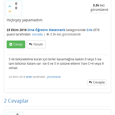
0
3.3k
kez
0
görüntülendi
Hiçbişey yapamadım.
23 Ekim 2016
Orta Öğretim Matematik
kategorisinde
Cris
(
876
puan)
tarafından
soruldu
|
3.3k
kez görüntülendi
Cevap
Yorum
5 ile bölünebilme kuralı için birler basamağına bakılır.0 veya 5 ise
tam bölünür.Kalanı var ise 0 ve 5 in üstüne eklenir.Yani C=4 veya 9
olmalı.
23 Ekim 2016
trvn
tarafından
yorumlandı
Cevapla
2
Cevaplar
0