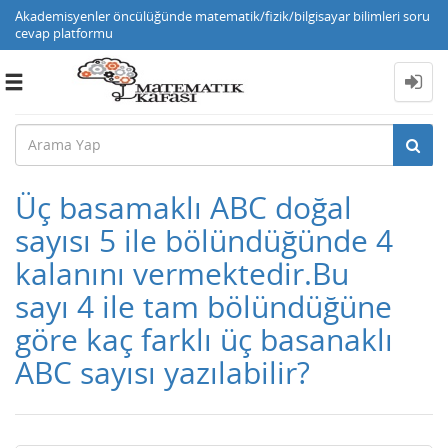
Akademisyenler öncülüğünde matematik/fizik/bilgisayar bilimleri soru
cevap platformu
Toggle
navigation
Üç basamaklı ABC doğal
sayısı 5 ile bölündüğünde 4
kalanını vermektedir.Bu
sayı 4 ile tam bölündüğüne
göre kaç farklı üç basanaklı
ABC sayısı yazılabilir?