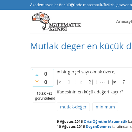
Akademisyenler öncülüğünde matematik/fizik/bilgisayar bi
Anasay
Mutlak deger en küçük d
bir gerçel sayı olmak üzere,
x
x
0
0
|
−
1
|
+
|
−
2
|
+
⋯
+
|
−
7
|
+
|
x
−
1
|
+
|
x
−
2
|
+
⋯
+
|
x
−
7
|
+
|
x
−
8
x
x
x
ifadesinin en küçük değeri kaçtır?
13.2k
kez
görüntülendi
mutlak-değer
minimum
9 Ağustos 2016
Orta Öğretim Matematik
ka
10 Ağustos 2016
DoganDonmez
tarafından