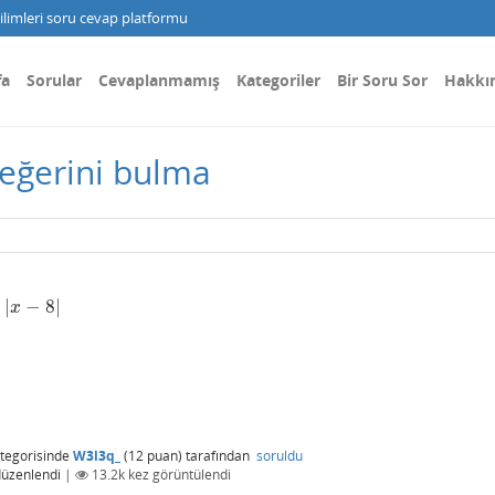
limleri soru cevap platformu
fa
Sorular
Cevaplanmamış
Kategoriler
Bir Soru Sor
Hakkı
eğerini bulma
|
−
8
|
|
x
tegorisinde
W3l3q_
(
12
puan)
tarafından
soruldu
düzenlendi
|
13.2k
kez görüntülendi