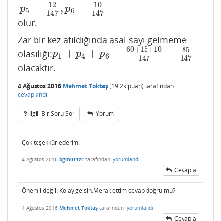
10
12
=
,
=
p
p
5
6
147
147
olur.
Zar bir kez atıldığında asal sayı gelmeme
60
+
15
+
10
85
+
+
=
=
olasılığı:
p
1
+
p
4
+
p
6
=
60
+
15
+
10
147
=
85
147
p
p
p
1
4
6
147
147
olacaktır.
4 Ağustos 2016
Mehmet Toktaş
(
19.2k
puan)
tarafından
cevaplandı
Ilgili Bir Soru Sor
Yorum
Çok teşekkür ederim.
4 Ağustos 2016
bgm011zr
tarafından
yorumlandı
Cevapla
Önemli değil. Kolay gelsin.Merak ettim cevap doğru mu?
4 Ağustos 2016
Mehmet Toktaş
tarafından
yorumlandı
Cevapla