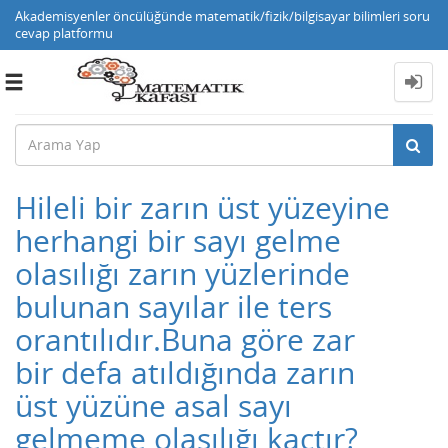
Akademisyenler öncülüğünde matematik/fizik/bilgisayar bilimleri soru
cevap platformu
Toggle
navigation
Hileli bir zarın üst yüzeyine
herhangi bir sayı gelme
olasılığı zarın yüzlerinde
bulunan sayılar ile ters
orantılıdır.Buna göre zar
bir defa atıldığında zarın
üst yüzüne asal sayı
gelmeme olasılığı kaçtır?