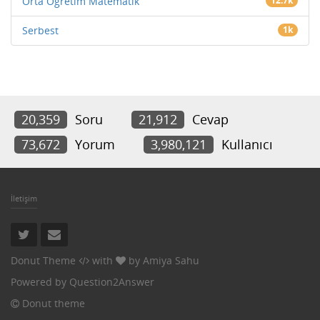
Orta Öğretim Matematik
12.7k
Serbest
1k
20,359
Soru
21,912
Cevap
73,672
Yorum
3,980,121
Kullanıcı
İletişim
Donut Theme
with
by
Amiya Sahu
Powered by
Question2Answer
Donut theme