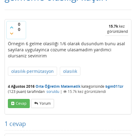
0
15.7k
kez
0
görüntülendi
Örnegin 6 gelme olasiliği 1/6 olarak dusundum bunu asal
sayilara uygulayinca cozume ulasamadim yardimci
olursaniz sevinirim
olasılık-permütasyon
olasılık
4 Ağustos 2016
Orta Öğretim Matematik
kategorisinde
bgm011zr
(
123
puan)
tarafından
soruldu
|
15.7k
kez görüntülendi
Cevap
Yorum
1
cevap