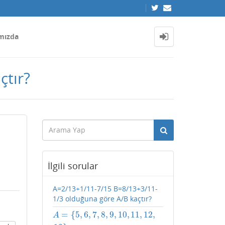
mızda
çtır?
İlgili sorular
A=2/13+1/11-7/15 B=8/13+3/11-
1/3 olduğuna göre A/B kaçtır?
=
{
5
,
6
,
7
,
8
,
9
,
10
,
11
,
12
,
A
=
{
5
,
6
,
7
,
8
,
9
,
10
,
11
,
12
,
13
}
A