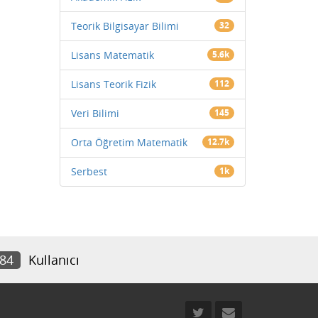
Teorik Bilgisayar Bilimi
32
Lisans Matematik
5.6k
Lisans Teorik Fizik
112
Veri Bilimi
145
Orta Öğretim Matematik
12.7k
Serbest
1k
784
Kullanıcı