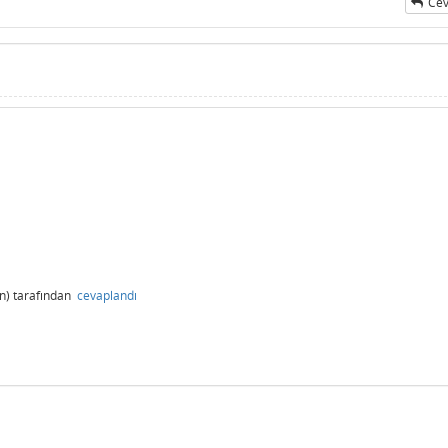
Cev
n)
tarafından
cevaplandı