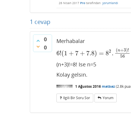
26 Nisan 2017
Pro
tarafından
yorumlandı
1
cevap
0
Merhabalar
0
(
+
3
)
!
n
2
6
!
(
1
+
7
+
7.8
)
=
8
.
6
!
(
1
+
7
+
7.8
)
=
8
2
.
(
n
+
3
)
!
56
56
(n+3)!=8! Ise n=5
Kolay gelsin.
1 Ağustos 2016
matbaz
(
2.8k
pua
Ilgili Bir Soru Sor
Yorum