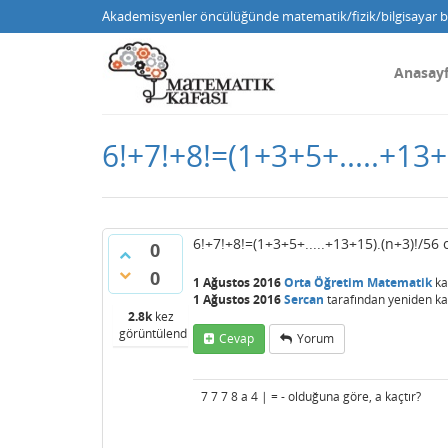
Akademisyenler öncülüğünde matematik/fizik/bilgisayar bi
Anasay
6!+7!+8!=(1+3+5+.....+13+
6!+7!+8!=(1+3+5+.....+13+15).(n+3)!/56
0
0
1 Ağustos 2016
Orta Öğretim Matematik
ka
1 Ağustos 2016
Sercan
tarafından
yeniden kat
2.8k
kez
görüntülendi
Cevap
Yorum
7 7 7 8 a 4 | = - olduğuna göre, a kaçtır?