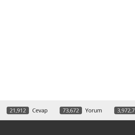
21,912
Cevap
73,672
Yorum
3,972,