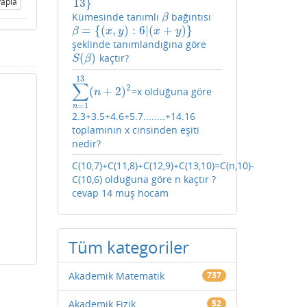
13
}
apla
Kümesinde tanımlı
bağıntısı
β
β
=
{
(
,
)
:
6
|
(
+
)
}
β
=
{
(
x
,
y
)
:
6
|
(
x
+
y
)
}
β
x
y
x
y
şeklinde tanımlandığına göre
(
)
kaçtır?
S
(
β
)
S
β
13
∑
2
(
+
2
)
=x olduğuna göre
∑
n
=
1
13
(
n
+
2
)
2
n
=
1
n
2.3+3.5+4.6+5.7........+14.16
toplamının x cinsinden eşiti
nedir?
C(10,7)+C(11,8)+C(12,9)+C(13,10)=C(n,10)-
C(10,6) olduğuna göre n kaçtır ?
cevap 14 muş hocam
Tüm kategoriler
Akademik Matematik
737
Akademik Fizik
52