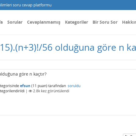
limleri soru cevap platformu
fa
Sorular
Cevaplanmamış
Kategoriler
Bir Soru Sor
Hakkı
15).(n+3)!/56 olduğuna göre n ka
 olduğuna göre n kaçtır?
tegorisinde
efsun
(
11
puan)
tarafından
soruldu
egorilendirildi
|
2.8k
kez görüntülendi