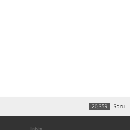
20,359
Soru
İletişim