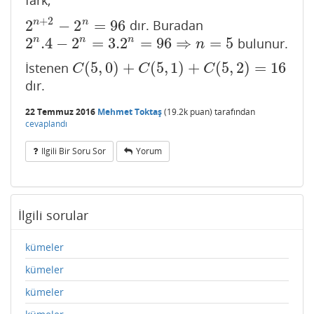
fark;
+
2
2
−
2
=
96
n
n
dır. Buradan
2
n
+
2
−
2
n
=
96
2
.4
−
2
=
3.2
=
96
⇒
=
5
n
n
n
bulunur.
2
n
.4
−
2
n
=
3.2
n
=
96
⇒
n
=
5
n
(
5
,
0
)
+
(
5
,
1
)
+
(
5
,
2
)
=
16
İstenen
C
(
5
,
0
)
+
C
(
5
,
1
)
+
C
(
5
,
2
)
=
16
C
C
C
dır.
22 Temmuz 2016
Mehmet Toktaş
(
19.2k
puan)
tarafından
cevaplandı
Ilgili Bir Soru Sor
Yorum
İlgili sorular
kümeler
kümeler
kümeler