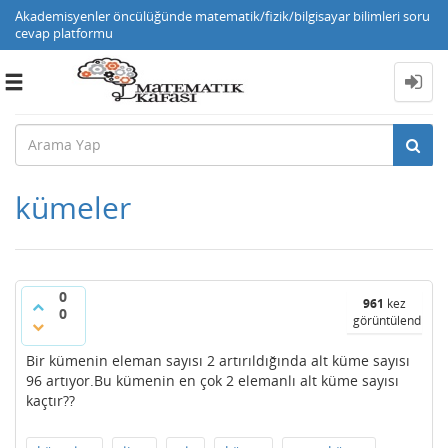
Akademisyenler öncülüğünde matematik/fizik/bilgisayar bilimleri soru
cevap platformu
Toggle
navigation
kümeler
0
961
kez
0
görüntülendi
Bir kümenin eleman sayısı 2 artırıldığında alt küme sayısı
96 artıyor.Bu kümenin en çok 2 elemanlı alt küme sayısı
kaçtır??