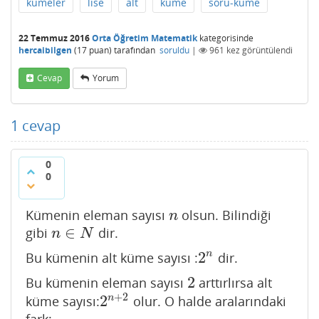
kümeler
lise
alt
küme
soru-küme
22 Temmuz 2016
Orta Öğretim Matematik
kategorisinde
hercaibilgen
(
17
puan)
tarafından
soruldu
|
961
kez görüntülendi
Cevap
Yorum
1
cevap
0
0
Kümenin eleman sayısı
olsun. Bilindiği
n
n
∈
gibi
dir.
n
∈
N
n
N
2
n
Bu kümenin alt küme sayısı :
dir.
2
n
2
Bu kümenin eleman sayısı
arttırlırsa alt
2
+
2
2
n
küme sayısı:
olur. O halde aralarındaki
2
n
+
2