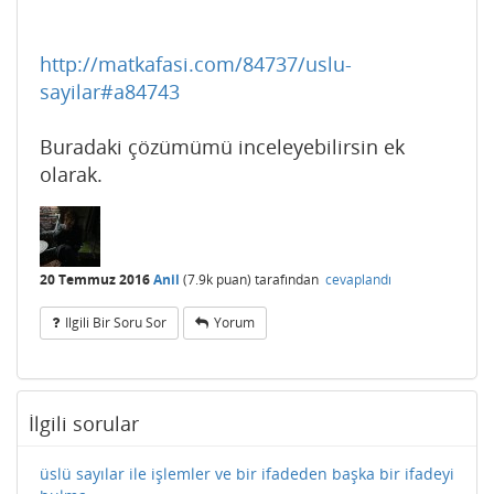
http://matkafasi.com/84737/uslu-
sayilar#a84743
Buradaki çözümümü inceleyebilirsin ek
olarak.
20 Temmuz 2016
Anil
(
7.9k
puan)
tarafından
cevaplandı
Ilgili Bir Soru Sor
Yorum
İlgili sorular
üslü sayılar ile işlemler ve bir ifadeden başka bir ifadeyi