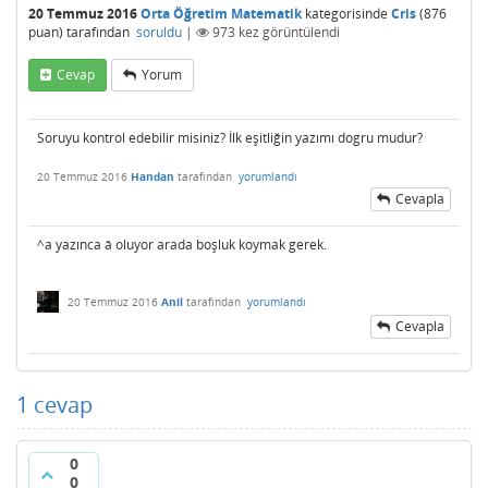
20 Temmuz 2016
Orta Öğretim Matematik
kategorisinde
Cris
(
876
puan)
tarafından
soruldu
|
973
kez görüntülendi
Cevap
Yorum
Soruyu kontrol edebilir misiniz? İlk eşitliğin yazımı dogru mudur?
20 Temmuz 2016
Handan
tarafından
yorumlandı
Cevapla
^a yazınca â oluyor arada boşluk koymak gerek.
20 Temmuz 2016
Anil
tarafından
yorumlandı
Cevapla
1
cevap
0
0