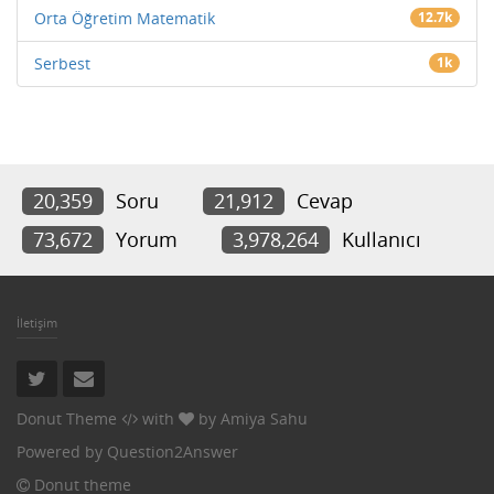
Orta Öğretim Matematik
12.7k
Serbest
1k
20,359
Soru
21,912
Cevap
73,672
Yorum
3,978,264
Kullanıcı
İletişim
Donut Theme
with
by
Amiya Sahu
Powered by
Question2Answer
Donut theme