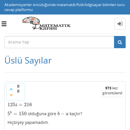
Akademisyenler öncülüğünde matematik/fizik/bilgisayar bilimleri soru
cevap platformu
Toggle
navigation
Üslü Sayılar
0
973
kez
0
görüntülendi
125
=
216
125
â
=
216
â
5
=
150
−
b
olduğuna göre
kaçtır?
5
b
=
150
b
−
a
b
a
Hiçbişey yapamadım.