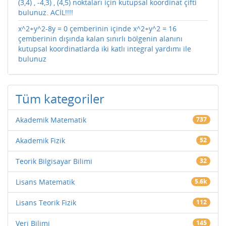
(3,4) , -4,3) , (4,5) noktaları için kutupsal koordinat çifti
bulunuz. ACİL!!!!
x^2+y^2-8y = 0 çemberinin içinde x^2+y^2 = 16
çemberinin dışında kalan sınırlı bölgenin alanını
kutupsal koordinatlarda iki katlı integral yardımı ile
bulunuz
Tüm kategoriler
Akademik Matematik
737
Akademik Fizik
52
Teorik Bilgisayar Bilimi
32
Lisans Matematik
5.6k
Lisans Teorik Fizik
112
Veri Bilimi
145