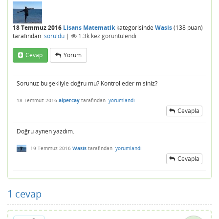
18 Temmuz 2016
Lisans Matematik
kategorisinde
Wasis
(
138
puan)
tarafından
soruldu
|
1.3k
kez görüntülendi
Cevap
Yorum
Sorunuz bu şekliyle doğru mu? Kontrol eder misiniz?
18 Temmuz 2016
alpercay
tarafından
yorumlandı
Cevapla
Doğru aynen yazdım.
19 Temmuz 2016
Wasis
tarafından
yorumlandı
Cevapla
1
cevap