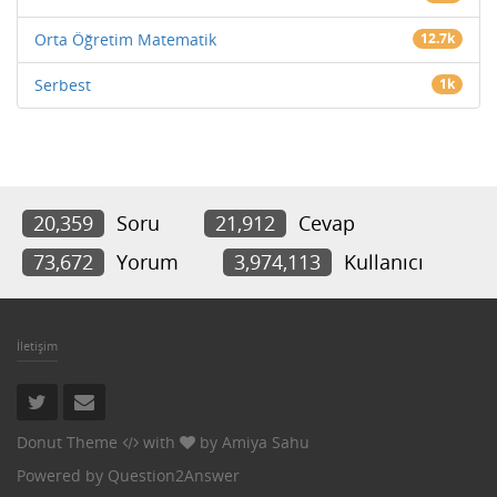
Orta Öğretim Matematik
12.7k
Serbest
1k
20,359
Soru
21,912
Cevap
73,672
Yorum
3,974,113
Kullanıcı
İletişim
Donut Theme
with
by
Amiya Sahu
Powered by
Question2Answer