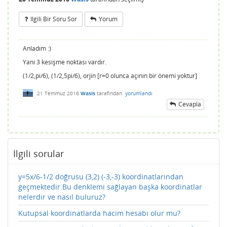
Ilgili Bir Soru Sor
Yorum
Anladım :)
Yani 3 kesişme noktası vardır.
(1/2,pi/6), (1/2,5pi/6), orjin [r=0 olunca açının bir önemi yoktur]
21 Temmuz 2016
Wasis
tarafından
yorumlandı
Cevapla
İlgili sorular
y=5x/6-1/2 doğrusu (3,2) (-3,-3) koordinatlarından
geçmektedir.Bu denklemi sağlayan başka koordinatlar
nelerdir ve nasıl buluruz?
Kutupsal koordinatlarda hacim hesabı olur mu?