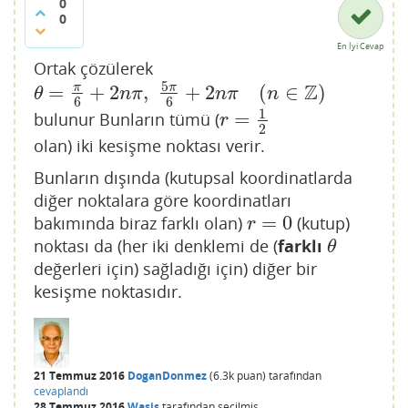
0
0
En İyi Cevap
Ortak çözülerek
5
Z
π
=
+
2
,
+
2
(
∈
)
π
θ
=
π
6
+
2
n
π
,
5
π
6
+
2
n
π
(
n
∈
Z
)
θ
n
π
n
π
n
6
6
1
=
bulunur Bunların tümü (
r
=
1
2
r
2
olan) iki kesişme noktası verir.
Bunların dışında (kutupsal koordinatlarda
diğer noktalara göre koordinatları
=
0
bakımında biraz farklı olan)
(kutup)
r
=
0
r
noktası da (her iki denklemi de (
farklı
θ
θ
değerleri için) sağladığı için) diğer bir
kesişme noktasıdır.
21 Temmuz 2016
DoganDonmez
(
6.3k
puan)
tarafından
cevaplandı
28 Temmuz 2016
Wasis
tarafından
seçilmiş