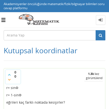
Akademisyenler öncülüğünde matematik/fizik/bilgisayar bilimleri soru
cevap platformu
Toggle
navigation
Kutupsal koordinatlar
0
1.3k
kez
0
görüntülendi
r= sinФ
r= 1-sinФ
eğrileri kaç farklı noktada kesişirler?