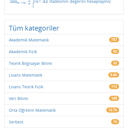
lim
d
∫
ifadesinin degerini hesaplayiniz.
lim
n
→
∞
1
n
∫
1
n
n
1
x
d
x
n
x
→
∞
x
n
n
1
Tüm kategoriler
Akademik Matematik
737
Akademik Fizik
52
Teorik Bilgisayar Bilimi
32
Lisans Matematik
5.6k
Lisans Teorik Fizik
112
Veri Bilimi
145
Orta Öğretim Matematik
12.7k
Serbest
1k