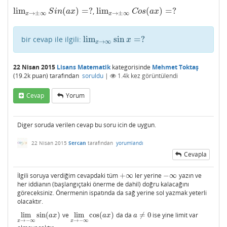
lim
(
)
=
?
lim
(
)
=
?
,
lim
x
→
±
∞
S
i
n
(
a
x
)
=
?
lim
x
→
±
∞
C
o
s
(
a
x
)
=
?
S
i
n
a
x
C
o
s
a
x
→
±
∞
→
±
∞
x
x
lim
sin
=
?
bir cevap ile ilgili:
lim
x
→
∞
sin
x
=
?
x
→
∞
x
22 Nisan 2015
Lisans Matematik
kategorisinde
Mehmet Toktaş
(
19.2k
puan)
tarafından
soruldu
|
1.4k
kez görüntülendi
Cevap
Yorum
Diger soruda verilen cevap bu soru icin de uygun.
22 Nisan 2015
Sercan
tarafından
yorumlandı
Cevapla
İlgili soruya verdiğim cevapdaki tüm
+
∞
ler yerine
−
∞
yazın ve
+
∞
−
∞
her iddianın (başlangıçtaki önerme de dahil) doğru kalacağını
göreceksiniz. Önermenin ispatında da sağ yerine sol yazmak yeterli
olacaktır.
lim
sin
(
)
ve
lim
cos
(
)
da da
≠
0
ise yine limit var
lim
x
→
−
∞
sin
(
a
x
)
lim
x
→
−
∞
cos
(
a
x
)
a
≠
0
a
x
a
x
a
→
−
∞
→
−
∞
x
x