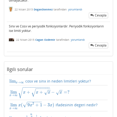
olmayacaktır.
22 Nisan 2015
DoganDonmez
tarafından
yorumlandı
Cevapla
Sinx ve Cosx ve periyodik fonksiyonlardır. Periyodik fonksiyonların
ise limiti yoktur.
22 Nisan 2015
Cagan Ozdemir
tarafından
yorumlandı
Cevapla
İlgili sorular
lim
cosx ve sinx in neden limitleri yoktur?
lim
x
→
∞
→
∞
x
−
−
−
−
−
−
−
−
−
−
−
−
−
−
−
−
−
−
−
−
−
√
√
lim
+
+
−
=
?
√
√
lim
x
→
∞
x
+
x
+
x
−
x
=
?
x
x
x
x
→
∞
x
−
−
−
−
−
−
2
√
lim
(
9
+
1
−
3
)
ifadesinin degeri nedir?
lim
x
→
∞
x
(
9
x
2
+
1
−
3
x
)
x
x
x
→
∞
x
n
1
1