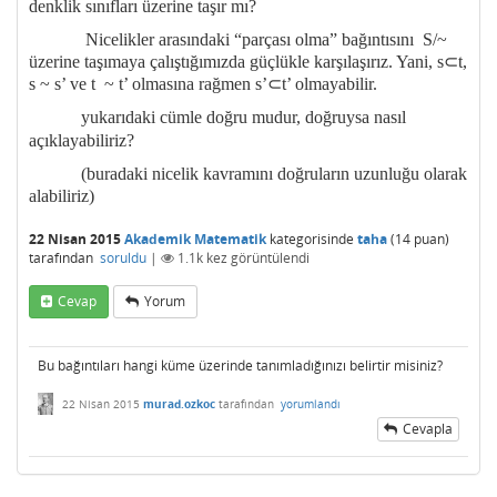
denklik sınıfları üzerine taşır mı?
Nicelikler arasındaki “parçası olma” bağıntısını S/~
⊂
üzerine taşımaya çalıştığımızda güçlükle karşılaşırız. Yani, s
t,
⊂
s ~ s’ ve t ~ t’ olmasına rağmen s’
t’ olmayabilir.
yukarıdaki
cümle doğru mudur, doğruysa nasıl
açıklayabiliriz?
(buradaki nicelik kavramını doğruların uzunluğu olarak
alabiliriz)
22 Nisan 2015
Akademik Matematik
kategorisinde
taha
(
14
puan)
tarafından
soruldu
|
1.1k
kez görüntülendi
Cevap
Yorum
Bu bağıntıları hangi küme üzerinde tanımladığınızı belirtir misiniz?
22 Nisan 2015
murad.ozkoc
tarafından
yorumlandı
Cevapla