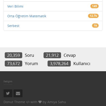
Veri Bilimi
145
Orta Öğretim Matematik
12.7k
Serbest
1k
20,359
Soru
21,912
Cevap
73,672
Yorum
3,978,264
Kullanıcı
İletişim
Donut Theme
with
by
Amiya Sahu