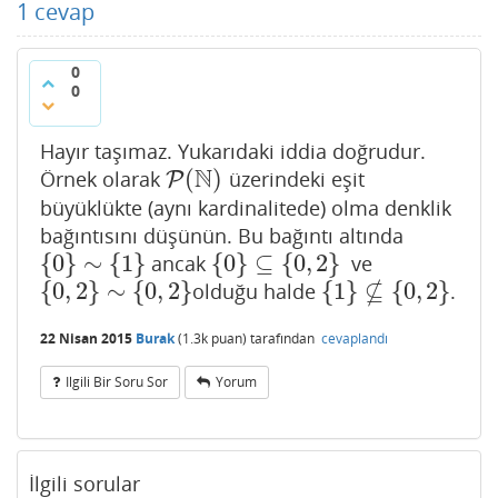
1
cevap
0
0
Hayır taşımaz. Yukarıdaki iddia doğrudur.
N
(
)
Örnek olarak
üzerindeki eşit
P
P
(
N
)
büyüklükte (aynı kardinalitede) olma denklik
bağıntısını düşünün. Bu bağıntı altında
{
0
}
∼
{
1
}
{
0
}
⊆
{
0
,
2
}
ancak
ve
{
0
}
∼
{
1
}
{
0
}
⊆
{
0
,
2
}
⊈
{
0
,
2
}
∼
{
0
,
2
}
{
1
}
{
0
,
2
}
olduğu halde
.
{
0
,
2
}
∼
{
0
,
2
}
{
1
}
⊈
{
0
,
2
}
22 Nisan 2015
Burak
(
1.3k
puan)
tarafından
cevaplandı
Ilgili Bir Soru Sor
Yorum
İlgili sorular