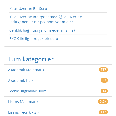
Kaos Üzerine Bir Soru
Z
Q
[
]
[
]
üzerine indirgenemez,
üzerine
Z
[
x
]
Q
[
x
]
x
x
indirgenebilir bir polinom var mıdır?
denklik bağıntısı yardım eder misiniz?
EKOK ile ilgili küçük bir soru
Tüm kategoriler
Akademik Matematik
737
Akademik Fizik
52
Teorik Bilgisayar Bilimi
32
Lisans Matematik
5.6k
Lisans Teorik Fizik
112