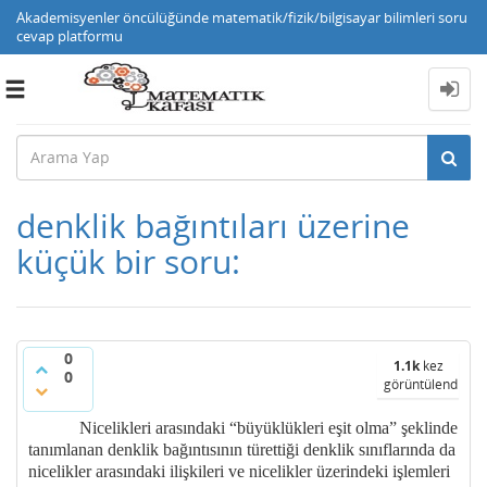
Akademisyenler öncülüğünde matematik/fizik/bilgisayar bilimleri soru
cevap platformu
Toggle
navigation
denklik bağıntıları üzerine
küçük bir soru:
0
1.1k
kez
0
görüntülendi
Nicelikleri arasındaki “büyüklükleri eşit olma” şeklinde
tanımlanan denklik bağıntısının türettiği denklik sınıflarında da
nicelikler arasındaki ilişkileri ve nicelikler üzerindeki işlemleri