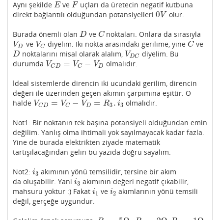
Aynı şekilde
ve
uçları da üretecin negatif kutbuna
E
F
E
F
0
direkt bağlantılı olduğundan potansiyelleri
olur.
0
V
V
Burada önemli olan
ve
noktaları. Onlara da sırasıyla
D
C
D
C
ve
diyelim. İki nokta arasındaki gerilime, yine
ve
V
D
V
C
C
V
V
C
D
C
noktalarını misal olarak alalım,
diyelim. Bu
D
V
D
C
D
V
D
C
=
−
durumda
olmalıdır.
V
C
D
=
V
C
−
V
D
V
V
V
D
C
D
C
İdeal sistemlerde direncin iki ucundaki gerilim, direncin
değeri ile üzerinden geçen akımın çarpımına eşittir. O
=
−
=
.
halde
olmalıdır.
V
C
D
=
V
C
−
V
D
=
R
3
.
i
3
V
V
V
R
i
3
3
D
C
D
C
Not1: Bir noktanın tek başına potansiyeli olduğundan emin
değilim. Yanlış olma ihtimali yok sayılmayacak kadar fazla.
Yine de burada elektrikten ziyade matematik
tartışılacağından gelin bu yazıda doğru sayalım.
Not2:
akımının yönü temsilidir, tersine bir akım
i
3
i
3
da oluşabilir. Yani
akımının değeri negatif çıkabilir,
i
3
i
3
mahsuru yoktur :) Fakat
ve
akımlarının yönü temsili
i
1
i
2
i
i
1
2
değil, gerçeğe uygundur.