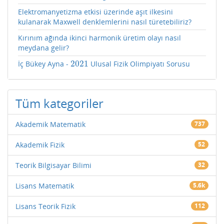
Elektromanyetizma etkisi üzerinde aşıt ilkesini
kulanarak Maxwell denklemlerini nasıl türetebiliriz?
Kırınım ağında ikinci harmonik üretim olayı nasıl
meydana gelir?
2021
İç Bükey Ayna -
Ulusal Fizik Olimpiyatı Sorusu
2021
Tüm kategoriler
Akademik Matematik
737
Akademik Fizik
52
Teorik Bilgisayar Bilimi
32
Lisans Matematik
5.6k
Lisans Teorik Fizik
112