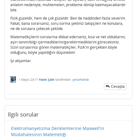
anlatım nedeniyle, muhtemelen, probleme dönüp bakmayacaklardır
bile.
Fizik güzeldir, hem de çok güzeldir. Ben de haddinden fazla severim.
Fakat, bana sorarsanız, soru sorma şekliniz takipçileri ne konulara,
ne de sorulara çekecek şekilde.
Matematikçilerin sorularına dikkat ederseniz, kısa ve net olduklarını;
aşırı tanım/bilgi içermediklerini/gerektirmediklerini göreceksiniz.
Sizin sorularınızı gören matematikçiler, Fizik'in gerçekten böyle
olduğunu, böyle yapıldığını düşünebilir.
İyi akşamlar.
1 Mayıs 2017
Yasin Şale
tarafından
yorumlandı
Cevapla
İlgili sorular
Elektromanyetizma Denklemlerine Maxwell'in
Müdahalesinin Matemetiği