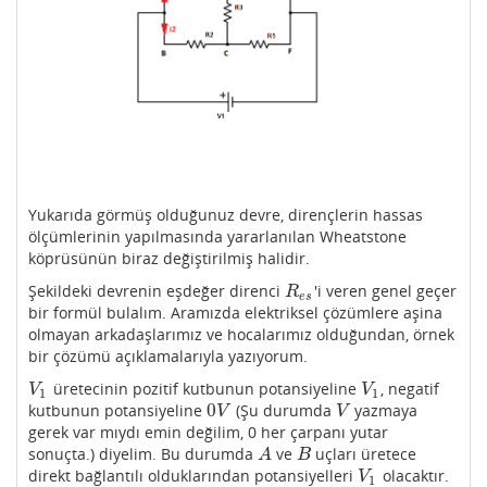
Yukarıda görmüş olduğunuz devre, dirençlerin hassas
ölçümlerinin yapılmasında yararlanılan Wheatstone
köprüsünün biraz değiştirilmiş halidir.
Şekildeki devrenin eşdeğer direnci
'i veren genel geçer
R
e
s
R
e
s
bir formül bulalım. Aramızda elektriksel çözümlere aşina
olmayan arkadaşlarımız ve hocalarımız olduğundan, örnek
bir çözümü açıklamalarıyla yazıyorum.
üretecinin pozitif kutbunun potansiyeline
, negatif
V
1
V
1
V
V
1
1
0
kutbunun potansiyeline
(Şu durumda
yazmaya
0
V
V
V
V
gerek var mıydı emin değilim, 0 her çarpanı yutar
sonuçta.) diyelim. Bu durumda
ve
uçları üretece
A
B
A
B
direkt bağlantılı olduklarından potansiyelleri
olacaktır.
V
1
V
1