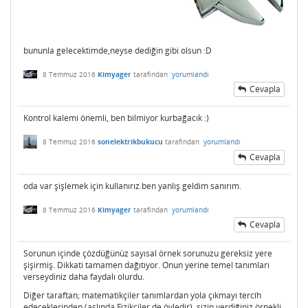
bununla gelecektimde,neyse dediğin gibi olsun :D
8 Temmuz 2016
Kimyager
tarafından
yorumlandı
Cevapla
Kontrol kalemi önemli, ben bilmiyor kurbağacık :)
8 Temmuz 2016
sonelektrikbukucu
tarafından
yorumlandı
Cevapla
oda var şişlemek için kullanırız.ben yanlış geldim sanırım.
8 Temmuz 2016
Kimyager
tarafından
yorumlandı
Cevapla
Sorunun içinde çözdüğünüz sayısal örnek sorunuzu gereksiz yere
şişirmiş. Dikkati tamamen dağıtıyor. Onun yerine temel tanımları
verseydiniz daha faydalı olurdu.
Diğer taraftan; matematikçiler tanımlardan yola çıkmayı tercîh
edeceklerinden (aslında Fizikçiler de öyledir), sizin verdiğiniz örnekli