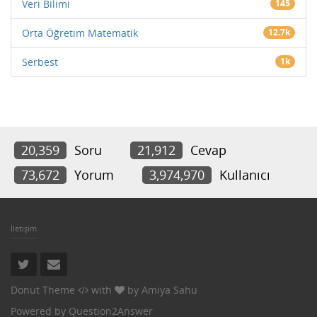
Veri Bilimi
145
Orta Öğretim Matematik
12.7k
Serbest
1k
20,359
Soru
21,912
Cevap
73,672
Yorum
3,974,970
Kullanıcı
İletişim
Donut Theme
with
by
Amiya Sahu
Powered by
Question2Answer