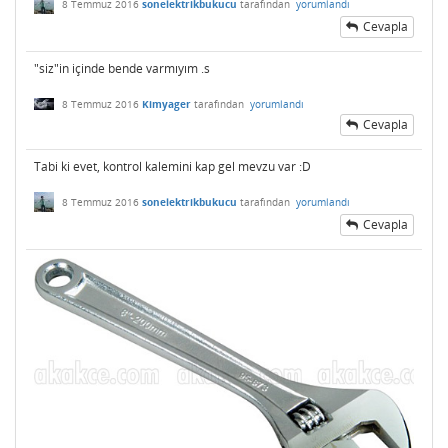
8 Temmuz 2016
sonelektrikbukucu
tarafından
yorumlandı
Cevapla
"siz"in içinde bende varmıyım .s
8 Temmuz 2016
Kimyager
tarafından
yorumlandı
Cevapla
Tabi ki evet, kontrol kalemini kap gel mevzu var :D
8 Temmuz 2016
sonelektrikbukucu
tarafından
yorumlandı
Cevapla