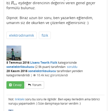
b)
eşdeğer direncinin değerini veren genel geçer
R
e
s
R
e
s
formülü bulunuz.
Dipnot: Biraz uzun bir soru, ben yazarken eğlendim,
umarım siz de okurken ve çözerken eğlenirsiniz :)
elektrodinamik
fizik
8 Temmuz 2016
Lisans Teorik Fizik
kategorisinde
sonelektrikbukucu
(
2.9k
puan)
tarafından
soruldu
28 Kasım 2016
sonelektrikbukucu
tarafından
yeniden
kategorilendirildi
|
10.4k
kez görüntülendi
Cevap
Yorum
Not:
linkteki
soru bu soru ile ilgilidir. Ben epey ilerledim ama bitirici
vuruşu yapamadım :) Size danışmaya karar verdim :)