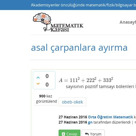
Akademisyenler öncülüğünde matematik/fizik/bilgisayar bi
Anasay
asal çarpanlara ayırma
0
2
2
2
=
111
+
222
+
333
A
=
111
2
+
222
2
+
333
2
A
0
sayısının pozitif tamsayı bölenleri k
900
kez
görüntülendi
obeb-okek
27 Haziran 2016
Orta Öğretim Matematik
k
27 Haziran 2016
gn
tarafından
düzenlendi
|
Cevap
Yorum