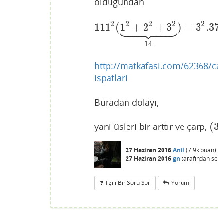
olduğundan













2
2
2
2
2
111
(
1
+
2
+
3
)
=
3
.3
111
2
(
1
2
+
2
2
+
3
2
⏟
14
)
=
3
2
.37
2
.2
.
14
http://matkafasi.com/62368/car
ispatlari
Buradan dolayı,
(
yani üsleri bir arttır ve çarp,
(
3
27 Haziran 2016
Anil
(
7.9k
puan)
27 Haziran 2016
gn
tarafından
se
Ilgili Bir Soru Sor
Yorum