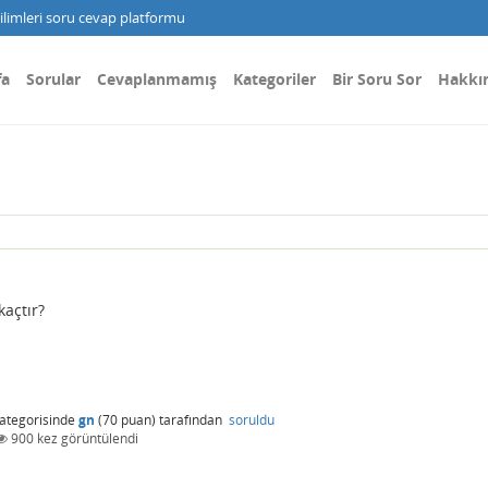
limleri soru cevap platformu
fa
Sorular
Cevaplanmamış
Kategoriler
Bir Soru Sor
Hakkı
açtır?
ategorisinde
gn
(
70
puan)
tarafından
soruldu
900
kez görüntülendi