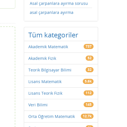
Asal çarpanlara ayırma sorusu
asal çarpanlara ayırma
Tüm kategoriler
Akademik Matematik
737
Akademik Fizik
52
Teorik Bilgisayar Bilimi
32
Lisans Matematik
5.6k
Lisans Teorik Fizik
112
Veri Bilimi
145
Orta Öğretim Matematik
12.7k