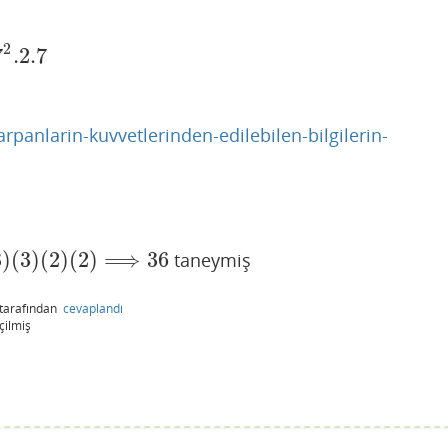
2
7
.2
.7
7
panlarin-kuvvetlerinden-edilebilen-bilgilerin-
3
)
(
3
)
(
2
)
(
2
)
⟹
36
taneymiş
)
(
3
)
(
2
)
(
2
)
⟹
36
tarafından
cevaplandı
çilmiş