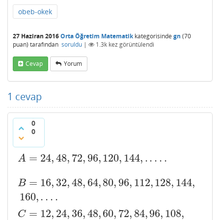
obeb-okek
27 Haziran 2016
Orta Öğretim Matematik
kategorisinde
gn
(
70
puan)
tarafından
soruldu
|
1.3k
kez görüntülendi
Cevap
Yorum
1
cevap
0
0
=
24
,
48
,
72
,
96
,
120
,
144
,
.
.
.
.
.
A
=
24
,
48
,
72
,
96
,
120
,
144
,
.
.
.
.
.
A
=
16
,
32
,
48
,
64
,
80
,
96
,
112
,
128
,
144
,
B
=
16
,
32
,
48
,
64
,
80
,
96
,
112
,
128
,
144
,
160
,
.
.
.
.
B
160
,
.
.
.
.
=
12
,
24
,
36
,
48
,
60
,
72
,
84
,
96
,
108
,
C
=
12
,
24
,
36
,
48
,
60
,
72
,
84
,
96
,
108
,
120
,
.
.
.
.
.
C