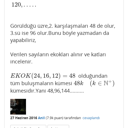
120
,
.
.
.
.
.
Görüldüğü üzre,2. karşılaşmaları 48 de olur,
3.sü ise 96 olur.Bunu böyle yazmadan da
yapabiliriz,
Verilen sayıların ekokları alınır ve katları
incelenir.
(
24
,
16
,
12
)
=
48
olduğundan
E
K
O
K
(
24
,
16
,
12
)
=
48
E
K
O
K
+
N
48
(
∈
)
tüm buluşmaların kümesi
48
k
(
k
∈
N
+
)
k
k
kümesidir.Yani 48,96,144..........
27 Haziran 2016
Anil
(
7.9k
puan)
tarafından
cevaplandı