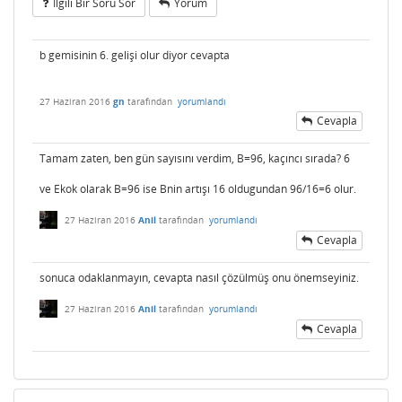
Ilgili Bir Soru Sor
Yorum
b gemisinin 6. gelişi olur diyor cevapta
27 Haziran 2016
gn
tarafından
yorumlandı
Cevapla
Tamam zaten, ben gün sayısını verdim, B=96, kaçıncı sırada? 6
ve Ekok olarak B=96 ise Bnin artışı 16 oldugundan 96/16=6 olur.
27 Haziran 2016
Anil
tarafından
yorumlandı
Cevapla
sonuca odaklanmayın, cevapta nasıl çözülmüş onu önemseyiniz.
27 Haziran 2016
Anil
tarafından
yorumlandı
Cevapla