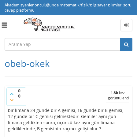
Akademisyenler öncülüğünde matematik/fizik/bilgisayar bilimleri soru
cevap platformu
Toggle
navigation
obeb-okek
0
1.3k
kez
0
görüntülendi
bir limana 24 günde bir A gemisi, 16 günde bir B gemisi,
12 günde bir C gemisi gelmektedir. Gemiler aynı gün
limana geldikten sonra, üçüncü kez aynı gün limana
geldiklerinde, B gemisinin kaçıncı gelişi olur ?