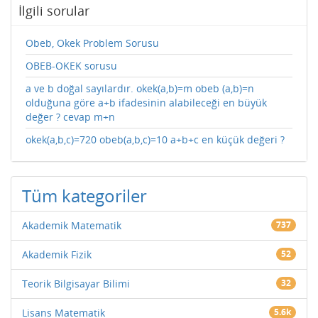
İlgili sorular
Obeb, Okek Problem Sorusu
OBEB-OKEK sorusu
a ve b doğal sayılardır. okek(a,b)=m obeb (a,b)=n
olduğuna göre a+b ifadesinin alabileceği en büyük
değer ? cevap m+n
okek(a,b,c)=720 obeb(a,b,c)=10 a+b+c en küçük değeri ?
Tüm kategoriler
Akademik Matematik
737
Akademik Fizik
52
Teorik Bilgisayar Bilimi
32
Lisans Matematik
5.6k