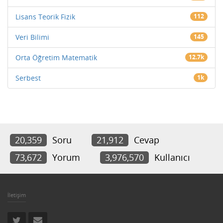
Lisans Teorik Fizik
112
Veri Bilimi
145
Orta Öğretim Matematik
12.7k
Serbest
1k
20,359
Soru
21,912
Cevap
73,672
Yorum
3,976,570
Kullanıcı
İletişim