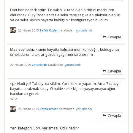
Evet ben de fark ettim. En yakın iki tane olan birbirini mecburen
öldürecek. Bu yüzden en fazla sekiz tane sağ kalan silahşör olabilir.
Ve de sekiz kişinin hayatta kaldığı bir konfigürasyon buldum.
20 Nisan 2015
Safak Ozden
tarafından
yorumlandı
Cevapla
Maalesef sekiz kisinin hayatta kalması mümkün değil , buldugunuz
örnek durumu tekrar gözden geçirmenizi öneririm .
20 Nisan 2015
vatozbirds
tarafından
yorumlandı
Cevapla
<p> Hadi ya? Tahtayı da sildim. Yarın tekrar yaparım. Ama 7 taneyi
hayatta bırakmak kolay. O halde sekiz kişinin yaşayamayacağını
ispatlamak gerek.
</p>
20 Nisan 2015
Safak Ozden
tarafından
yorumlandı
Cevapla
Yeni kategori: Soru yarışması. Ödül nedir?