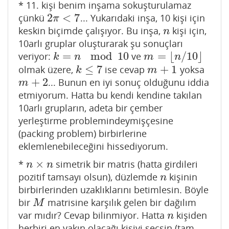
* 11. kişi benim inşama sokuşturulamaz
2
<
7
çünkü
... Yukarıdaki inşa, 10 kişi için
2
π
<
7
π
keskin biçimde çalışıyor. Bu inşa,
kişi için,
n
n
10arlı gruplar oluşturarak şu sonuçları
=
mod
10
=
⌊
/
10
⌋
veriyor:
ve
k
=
n
mod
10
m
=
⌊
n
/
10
⌋
k
n
m
n
≤
7
+
1
olmak üzere,
ise cevap
yoksa
k
≤
7
m
+
1
k
m
+
2
... Bunun en iyi sonuç olduğunu iddia
m
+
2
m
etmiyorum. Hatta bu kendi kendine takılan
10arlı grupların, adeta bir çember
yerleştirme problemindeymişçesine
(packing problem) birbirlerine
eklemlenebileceğini hissediyorum.
×
*
simetrik bir matris (hatta girdileri
n
×
n
n
n
pozitif tamsayı olsun), düzlemde
kişinin
n
n
birbirlerinden uzaklıklarını betimlesin. Böyle
bir
matrisine karşılık gelen bir dağılım
M
M
var mıdır? Cevap bilinmiyor. Hatta
kişiden
n
n
herbiri en yakın olacağı kişiyi seçsin (tam