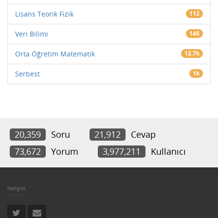
Lisans Teorik Fizik
112
Veri Bilimi
145
Orta Öğretim Matematik
12.7k
Serbest
1k
20,359
Soru
21,912
Cevap
73,672
Yorum
3,977,211
Kullanıcı
İletişim