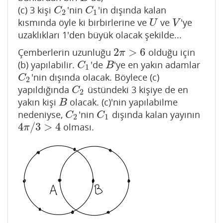
(c) 3 kişi
'nin
'in dışında kalan
C
2
C
1
C
C
2
1
kısmında öyle ki birbirlerine ve
ve
'ye
U
V
U
V
uzaklıkları 1'den büyük olacak şekilde...
2
>
6
Çemberlerin uzunluğu
olduğu için
2
π
>
6
π
(b) yapılabilir.
'de
'ye en yakın adamlar
C
1
B
C
B
1
'nin dışında olacak. Böylece (c)
C
2
C
2
yapıldığında
üstündeki 3 kişiye de en
C
2
C
2
yakın kişi
olacak. (c)'nin yapılabilme
B
B
nedeniyse,
'nin
dışında kalan yayının
C
2
C
1
C
C
2
1
4
/
3
>
4
olması.
4
π
/
3
>
4
π