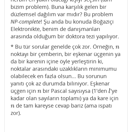
bizim problem). Buna karşılık gelen bir
düzlemsel dağılım var mıdır? Bu problem
NP-complete
! Şu anda bu konuda Boğaziçi
Elektronikte, benim de danışmanları
arasında olduğum bir doktora tezi yapılıyor.
* Bu tür sorular genelde çok zor. Örneğin,
n
n
noktayı bir çemberin, bir eşkenar üçgenin ya
da bir karenin içine öyle yerleştirin ki,
noktalar arasındaki uzaklıkların minimumu
olabilecek en fazla olsun... Bu sorunun
yanıtı çok az durumda biliniyor. Eşkenar
üçgen için
bir Pascal sayısıysa (1'den
'ye
n
l
n
l
kadar olan sayıların toplamı) ya da kare için
de tam kareyse cevap bariz (ama ispatı
n
n
zor).