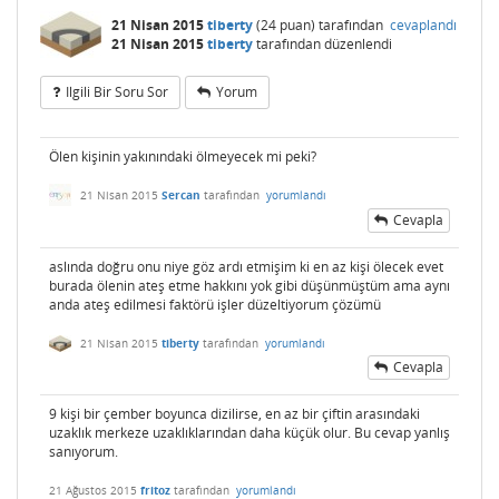
21 Nisan 2015
tiberty
(
24
puan)
tarafından
cevaplandı
21 Nisan 2015
tiberty
tarafından
düzenlendi
Ilgili Bir Soru Sor
Yorum
Ölen kişinin yakınındaki ölmeyecek mi peki?
21 Nisan 2015
Sercan
tarafından
yorumlandı
Cevapla
aslında doğru onu niye göz ardı etmişim ki en az kişi ölecek evet
burada ölenin ateş etme hakkını yok gibi düşünmüştüm ama aynı
anda ateş edilmesi faktörü işler düzeltiyorum çözümü
21 Nisan 2015
tiberty
tarafından
yorumlandı
Cevapla
9 kişi bir çember boyunca dizilirse, en az bir çiftin arasındaki
uzaklık merkeze uzaklıklarından daha küçük olur. Bu cevap yanlış
sanıyorum.
21 Ağustos 2015
fritoz
tarafından
yorumlandı