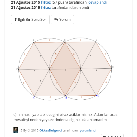
21 Ağustos 2015
fritoz
(
57
puan)
tarafından
cevaplandı
21 Ağustos 2015
fritoz
tarafından
düzenlendi
Ilgili Bir Soru Sor
Yorum
c) nin nasil yapilabilecegini biraz aciklarmisiniz..Adamlar arasi
mesafeyi neden yay uzerinden aldiginizi da anlamadim..
5 Eylül 2015
OkkesDulgerci
tarafından
yorumlandı