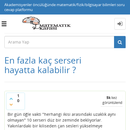
Akademisyenler öncülüğünde matematik/fizik/bilgisayar bilimleri soru
cevap platformu
Toggle
navigation
En fazla kaç serseri
hayatta kalabilir ?
1
5k
kez
0
görüntülendi
Bir gün öğle vakti "herhangi ikisi arasındaki uzaklık aynı
olmayan" 10 serseri düz bir zeminde bekliyorlar.
Yakınlardaki bir kiliseden çan sesleri yükselmeye