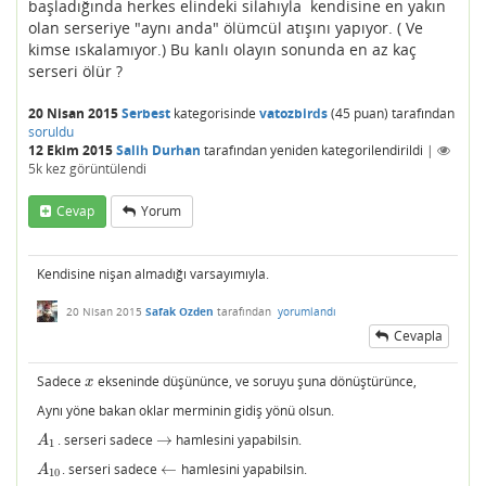
başladığında herkes elindeki silahıyla kendisine en yakın
olan serseriye "aynı anda" ölümcül atışını yapıyor. ( Ve
kimse ıskalamıyor.) Bu kanlı olayın sonunda en az kaç
serseri ölür ?
20 Nisan 2015
Serbest
kategorisinde
vatozbirds
(
45
puan)
tarafından
soruldu
12 Ekim 2015
Salih Durhan
tarafından
yeniden kategorilendirildi
|
5k
kez görüntülendi
Cevap
Yorum
Kendisine nişan almadığı varsayımıyla.
20 Nisan 2015
Safak Ozden
tarafından
yorumlandı
Cevapla
Sadece
ekseninde düşününce, ve soruyu şuna dönüştürünce,
x
x
Aynı yöne bakan oklar merminin gidiş yönü olsun.
. serseri sadece
→
hamlesini yapabilsin.
A
1
→
A
1
. serseri sadece
←
hamlesini yapabilsin.
A
10
←
A
10