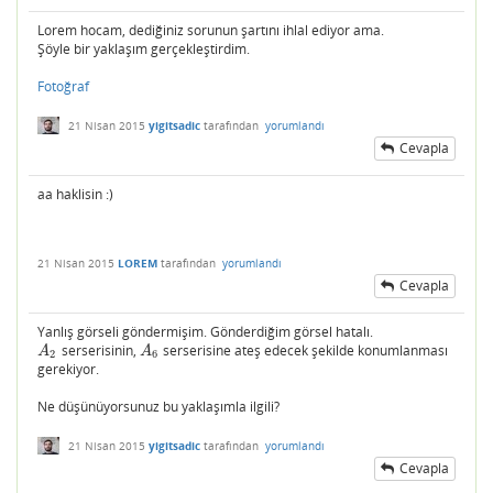
Lorem hocam, dediğiniz sorunun şartını ihlal ediyor ama.
Şöyle bir yaklaşım gerçekleştirdim.
Fotoğraf
21 Nisan 2015
yigitsadic
tarafından
yorumlandı
Cevapla
aa haklisin :)
21 Nisan 2015
LOREM
tarafından
yorumlandı
Cevapla
Yanlış görseli göndermişim. Gönderdiğim görsel hatalı.
serserisinin,
serserisine ateş edecek şekilde konumlanması
A
2
A
6
A
A
2
6
gerekiyor.
Ne düşünüyorsunuz bu yaklaşımla ilgili?
21 Nisan 2015
yigitsadic
tarafından
yorumlandı
Cevapla