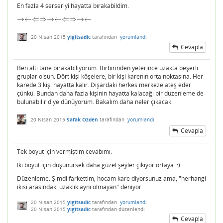
En fazla 4 serseriyi hayatta bırakabildim.
→
←
⇐
⇒
→
←
⇐
⇒
→
←
→←⇐⇒→←⇐⇒→←
20 Nisan 2015
yigitsadic
tarafından
yorumlandı
Cevapla
Ben altı tane bırakabiliyorum. Birbirinden yeterince uzakta beşerli
gruplar olsun. Dört kişi köşelere, bir kişi karenın orta noktasına. Her
karede 3 kişi hayatta kalır. Dışardaki herkes merkeze ateş eder
çünkü. Bundan daha fazla kişinin hayatta kalacağı bir düzenleme de
bulunabilir diye dünüyorum. Bakalım daha neler çıkacak.
20 Nisan 2015
Safak Ozden
tarafından
yorumlandı
Cevapla
Tek boyut için vermiştim cevabımı.
İki boyut için düşünürsek daha güzel şeyler çıkıyor ortaya. :)
Düzenleme: Şimdi farkettim, hocam kare diyorsunuz ama, "herhangi
ikisi arasındaki uzaklık aynı olmayan" deniyor.
20 Nisan 2015
yigitsadic
tarafından
yorumlandı
20 Nisan 2015
yigitsadic
tarafından
düzenlendi
Cevapla