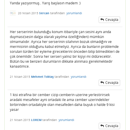
Yanda yazıyormuş.. Yarış başlasın madem :)
20 Nisan 2015
Sercan
tarafından
yorumlandı
Cevapla
Her serserinin bulunduğu konum itibariyle çan sesini aynı anda
duyması(sesin dalga olarak yayılma özelliğinden) mümkün
olmamalıdır. Ayrıca her serserinin silahının bozuk olmadığını ve
mermisinin olduğunu kabul etmeliyiz. Ayrıca da bunların problemde
sorulan türden bir eyleme gireceklerini önceden bilip bilmedikleri de
çok önemlidir. Sonra her serseri yalnız bir kişiyi mi öldürecektir.
Bütün bu ve benzeri durumların dikkate alınması gerekmektedir
kanaatimce.
21 Nisan 2015
Mehmet Toktaş
tarafından
yorumlandı
Cevapla
1 kisi etrafina bir cember cizip cemberin uzerine yerlestirirsek
aradaki mesafeler ayni ortadaki ile ama cember uzerindekiler
birbirinden ortadakiyle olan mesafeden daha buyuk o halde 9 kisi
yasar
21 Nisan 2015
LOREM
tarafından
yorumlandı
Cevapla