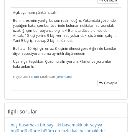
Cevapla
Açıklayamam çünkü hatalı :)
Benim resmim yanlış, bu son resim doğru. Yukarıdaki çözümde
yaptığım hata, çember üzerinde bulunan noktaların arasındaki
uzaklığı çember boyunca ölçmek! Bu hata düzeltilemez de...
Ancak, 10 kişi yerine 9 kişi verilirse yukarıdaki çözümüm çalışır.
Yani 9 kişi için cevap 2 kişinin ölmesi.
Bu hata, 10 kişi için en az 3 kişinin ölmesi gerektiğini de kanıtlar
diye hissediyorum ama ayrıntılı düşünmedim.
Uyarı için teşekkür. Çözümü silmiyorum. Fikirler ve yorumlar
hala anlamlı.
5 Eylül 2015
fritoz
tarafından
yorumlandı
Cevapla
İlgili sorular
beş basamaklı bir sayı ,iki basamaklı bir sayıya
bölündüğünde bölüm en fazla kaç basamaklıdır