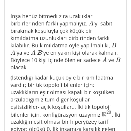
İnşa henüz bitmedi zira uzaklıkları
birbirlerinden farklı yapmalıyız.
'yı sabit
A
A
bırakmak koşuluyla çok küçük bir
kımıldatma uzunlukları birbirinden farklı
kılabilir. Bu kımıldatma öyle yapılmalı ki,
B
B
'ya ve
'ye en yakın kişi olarak kalmalı.
A
A
B
A
A
B
Böylece 10 kişi içinde ölenler sadece
ve
A
B
A
B
olacak.
(İstendiği kadar küçük öyle bir kımıldatma
vardır; bir tık topoloji bilenler için:
uzaklıkların eşit olması kapalı bir koşulken
arzuladığımız tüm diğer koşullar -
eşitsizlikler- açık koşullar... İki tık topoloji
20
R
bilenler için: konfigürasyon uzayımız
. İki
R
20
uzaklığın eşit olması bir hiperyüzey tarif
ediyor; ölçüsü 0. İlk inşamıza karşılık gelen