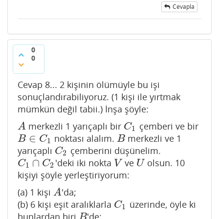
Cevapla
0
0
Cevap 8... 2 kişinin ölümüyle bu işi
sonuçlandırabiliyoruz. (1 kişi ile yırtmak
mümkün değil tabii.) İnşa şöyle:
merkezli 1 yarıçaplı bir
çemberi ve bir
A
C
1
A
C
1
∈
noktası alalım.
merkezli ve 1
B
∈
C
1
B
B
C
B
1
yarıçaplı
çemberini düşünelim.
C
2
C
2
∩
'deki iki nokta
ve
olsun. 10
C
1
∩
C
2
V
U
C
C
V
U
1
2
kişiyi şöyle yerleştiriyorum:
(a) 1 kişi
'da;
A
A
(b) 6 kişi eşit aralıklarla
üzerinde, öyle ki
C
1
C
1
bunlardan biri
'de;
B
B