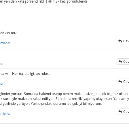
an
yeniden kategorilendirildi
|
4.3k
kez görüntülendi
ndakini mi?
Cev
umlandı
Cev
ndı
a vs... Her turlu bilgi, tecrube...
Cev
ndı
i gönderiyorsun. Sonra da hakemi arayıp benim makale size gelecek bilginiz olsun
ak suretiyle makalen kabul ediliyor. Sen de hakemlik! yapmış oluyorsun. Yani ami
si şeklinde yürüyor. Yurt dışındaki durumu ise çok iyi bilmiyorum.
Cev
umlandı