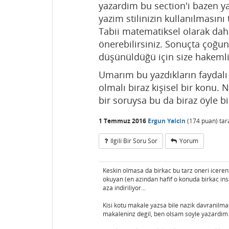
yazardim bu section'i bazen yaz
yazim stilinizin kullanılmasını
Tabii matematiksel olarak da
önerebilirsiniz. Sonuçta çoğun
düşünüldüğü için size hakemlik
Umarım bu yazdıkların faydalı
olmalı biraz kişisel bir konu.
bir soruysa bu da biraz öyle b
1 Temmuz 2016
Ergun Yalcin
(
174
puan)
tar
Ilgili Bir Soru Sor
Yorum
Keskin olmasa da birkac bu tarz oneri iceren 
okuyan (en azindan hafif o konuda birkac insa
aza indiriliyor...
Kisi kotu makale yazsa bile nazik davranilmas
makaleninz degil, ben olsam soyle yazardim 