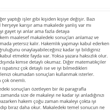
 yaptığı işler gibi kişiden kişiye değişir. Bazı
 herşeye karışır ama makalede yanlış var mı
yi gayet iyi anlar ama fazla detaya
akem maalesef makaledeki sonuçları anlamaz ve
mada yetersiz kalir. Hakemlik yapmayı kabul ederken
uluğunu onaylayabileceğiniz kadar iyi bildiginiz
abul etmekte fayda var. Yoksa yazara haksızlık olur.
dışında kimse detaylı okumaz. Diğer matematikçiler
e ispatınız çok detaylı ise ve iyi bilmedikleri
enizi okumadan sonuçları kullanmak isterler.
 çok önemli.
eki sonuçları özetleyen bir iki paragrafla
zamanda size de makaleyi ne kadar iyi anladığınızı
ı yazarken hakem çoğu zaman makaleyi çokta iyi
gidip biraz daha okur. Makaledeki temel sonucun ne