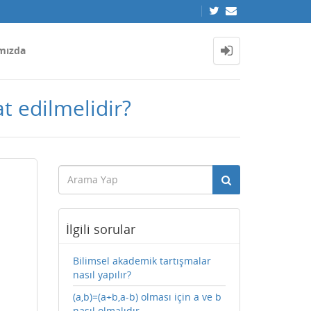
mızda
t edilmelidir?
İlgili sorular
Bilimsel akademik tartışmalar
nasıl yapılır?
(a,b)=(a+b,a-b) olması için a ve b
nasıl olmalıdır