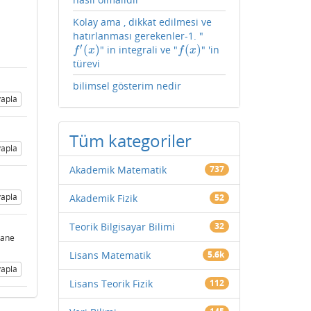
Kolay ama , dikkat edilmesi ve
hatırlanması gerekenler-1. "
′
(
)
(
)
" in integrali ve "
" 'in
f
′
(
x
)
f
(
x
)
f
x
f
x
türevi
bilimsel gösterim nedir
apla
Tüm kategoriler
apla
Akademik Matematik
737
apla
Akademik Fizik
52
Teorik Bilgisayar Bilimi
32
yane
Lisans Matematik
5.6k
apla
Lisans Teorik Fizik
112