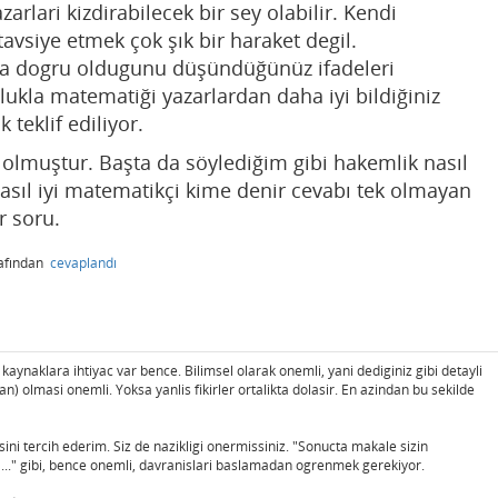
arlari kizdirabilecek bir sey olabilir. Kendi
 tavsiye etmek çok şık bir haraket degil.
ha dogru oldugunu düşündüğünüz ifadeleri
lukla matematiği yazarlardan daha iyi bildiğiniz
 teklif ediliyor.
 olmuştur. Başta da söylediğim gibi hakemlik nasıl
 Nasıl iyi matematikçi kime denir cevabı tek olmayan
ir soru.
afından
cevaplandı
kaynaklara ihtiyac var bence. Bilimsel olarak onemli, yani dediginiz gibi detayli
n) olmasi onemli. Yoksa yanlis fikirler ortalikta dolasir. En azindan bu sekilde
ini tercih ederim. Siz de nazikligi onermissiniz. "Sonucta makale sizin
..." gibi, bence onemli, davranislari baslamadan ogrenmek gerekiyor.