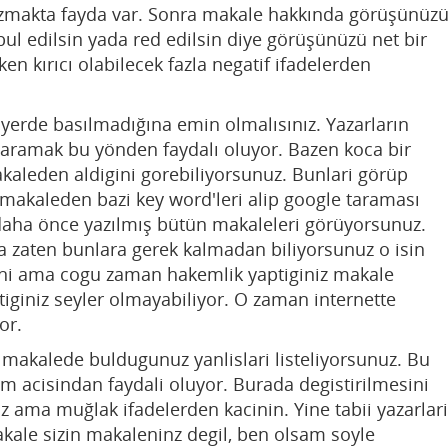
zmakta fayda var. Sonra makale hakkında görüşünüz
ul edilsin yada red edilsin diye görüşünüzü net bir
en kırıcı olabilecek fazla negatif ifadelerden
yerde basılmadığına emin olmalısınız. Yazarların
taramak bu yönden faydalı oluyor. Bazen koca bir
kaleden aldigini gorebiliyorsunuz. Bunlari görüp
 makaleden bazi key word'leri alip google taraması
daha önce yazılmış bütün makaleleri görüyorsunuz.
a zaten bunlara gerek kalmadan biliyorsunuz o isin
ini ama cogu zaman hakemlik yaptiginiz makale
iginiz seyler olmayabiliyor. O zaman internette
yor.
 makalede buldugunuz yanlislari listeliyorsunuz. Bu
sim acisindan faydali oluyor. Burada degistirilmesini
niz ama muğlak ifadelerden kacinin. Yine tabii yazarlari
akale sizin makaleninz degil, ben olsam soyle