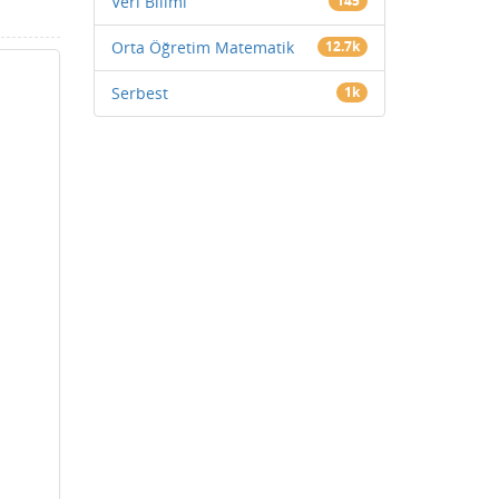
Veri Bilimi
145
Orta Öğretim Matematik
12.7k
Serbest
1k