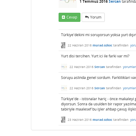
1 Temmuz 2016
Sercan
tarafınd
Cevap
Yorum
Türkiye'dekini mi soruyorsun yoksa yurt dışı
22 Haziran 2016
murad.ozkoc
tarafından
yor
Yurt disi tercihen. Yurt ici ile farki var mi?
22 Haziran 2016
Sercan
tarafından
yorumla
Soruyu aslinda genel sordum. Farkliliklari vars
22 Haziran 2016
Sercan
tarafından
yorumla
Türkiye'de - istisnalar hariç - önce makaley
diyorsun. Sonra da usulden bir rapor yazılm
tabiriyle maalesef bu işler ahbap çavuş ilişki
23 Haziran 2016
murad.ozkoc
tarafından
yor