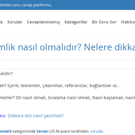
limleri soru cevap platformu
fa
Sorular
Cevaplanmamış
Kategoriler
Bir Soru Sor
Hakkı
lik nasıl olmalıdır? Nelere dikka
alıdır?
 İçerik, teoremler, çıkarımlar, referanslar, bağlantılar vs...
liler? Dil nasıl olmalı, Sıralama nasıl olmalı, Nasıl başlamalı, nasıl
oru:
Doktora tezi nasil yazilmali?
ematik
kategorisinde
Sercan
(
25.6k
puan)
tarafından
soruldu