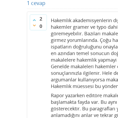
1
cevap
2
Hakemlik akademisyenlerin diğer
0
hakemler gramer ve typo dahil
göremeyebilir. Bazıları makale
girmez yorumlarında. Çoğu h
ispatların doğruluğunu onayla
en azından temel sonucun doğr
makalelere hakemlik yapmayi k
Genelde makaleleri hakemler 
sonuçlarınızla ilgilenir. Hele d
argumanlar kullanıyorsa makal
Hakemlik müessesi bu yönden
Rapor yazarken editöre makaled
başlamakta fayda var. Bu aynı 
gösterecektir. Bu paragraflar
anlamadığını anlar ve tekrar 