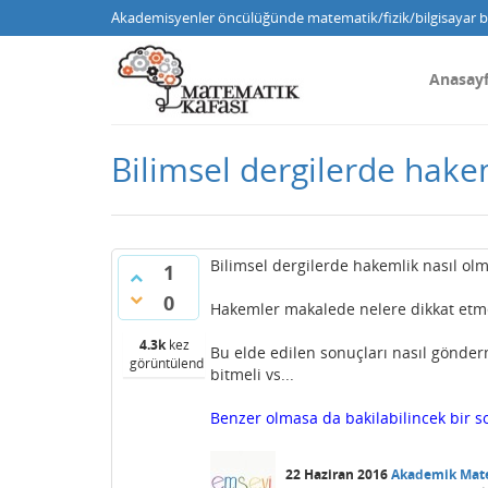
Akademisyenler öncülüğünde matematik/fizik/bilgisayar bi
Anasay
Bilimsel dergilerde hakem
Bilimsel dergilerde hakemlik nasıl olm
1
0
Hakemler makalede nelere dikkat etmeli?
4.3k
kez
Bu elde edilen sonuçları nasıl gönderme
görüntülendi
bitmeli vs...
Benzer olmasa da bakilabilincek bir s
22 Haziran 2016
Akademik Mat