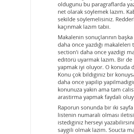
oldugunu bu paragraflarda ya
net olarak söylemek lazım. Kab
sekilde söylemelisiniz. Redderk
kaçınmak lazım tabii.
Makalenin sonuçlarının başka 
daha önce yazdığı makaleleri 
section'i daha once yazdigi ma
editörü uyarmak lazım. Bir de
yapmak iyi oluyor. O konuda 
Konu çok bildiginiz bir konuys
daha once yapilip yapilmadig
konunuza yakin ama tam calist
arastirma yapmak faydali olu
Raporun sonunda bir iki sayfa
listenin numarali olması ileti
istediginiz herseyi yazabilirsi
saygili olmak lazim. Soucta m