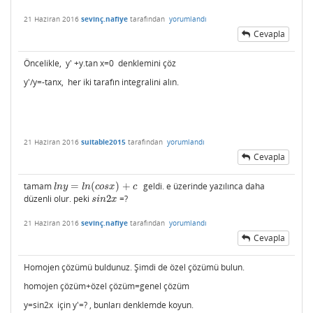
21 Haziran 2016
sevinç.nafiye
tarafından
yorumlandı
Cevapla
Öncelikle, y'
+y.tan x=0
denklemini çöz
y'/y=-tanx, h
er iki tarafın integralini alın.
21 Haziran 2016
suitable2015
tarafından
yorumlandı
Cevapla
tamam
=
(
)
+
geldi. e üzerinde yazılınca daha
l
n
y
=
l
n
(
c
o
s
x
)
+
c
l
n
y
l
n
c
o
s
x
c
düzenli olur. peki
2
=?
s
i
n
2
x
s
i
n
x
21 Haziran 2016
sevinç.nafiye
tarafından
yorumlandı
Cevapla
Homojen çözümü buldunuz. Şimdi de özel çözümü bulun.
homojen çözüm+özel çözüm=genel çözüm
y=sin2x için y'=? , bunları denklemde koyun.