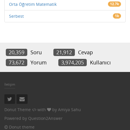
Orta Öğretim Matematik
12.7k
Serbest
1k
20,359
Soru
21,912
Cevap
73,672
Yorum
3,974,205
Kullanıcı
İletişim
Donut Theme
with
by
Amiya Sahu
Powered by
Question2Answer
Donut theme