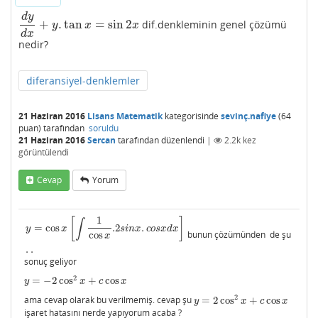
d
y
+
.
tan
=
sin
2
dif.denkleminin genel çözümü
d
y
d
x
+
y
.
tan
x
=
sin
2
x
y
x
x
d
x
nedir?
diferansiyel-denklemler
21 Haziran 2016
Lisans Matematik
kategorisinde
sevinç.nafiye
(
64
puan)
tarafından
soruldu
21 Haziran 2016
Sercan
tarafından
düzenlendi
|
2.2k
kez
görüntülendi
Cevap
Yorum
1
[
]
∫
=
cos
.2
.
y
x
s
i
n
x
c
o
s
x
d
x
bunun çözümünden de şu
cos
y
=
cos
x
[
∫
1
cos
x
.2
s
i
n
x
.
c
o
s
x
d
x
]
.
.
x
.
.
sonuç geliyor
2
=
−
2
cos
+
cos
y
=
−
2
cos
2
x
+
c
cos
x
y
x
c
x
2
ama cevap olarak bu verilmemiş. cevap şu
=
2
cos
+
cos
y
=
2
cos
2
x
+
c
cos
x
y
x
c
x
işaret hatasını nerde yapıyorum acaba ?