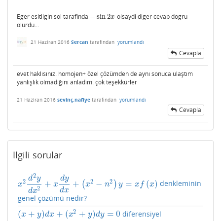
Eger esitligin sol tarafinda
−
sin
2
olsaydi diger cevap dogru
−
sin
2
x
x
olurdu...
21 Haziran 2016
Sercan
tarafından
yorumlandı
Cevapla
evet haklısınız. homojen+ özel çözümden de aynı sonuca ulaştım
yanlışlık olmadığını anladım. çok teşekkürler
21 Haziran 2016
sevinç.nafiye
tarafından
yorumlandı
Cevapla
İlgili sorular
2
d
y
d
y
2
2
2
+
+
−
=
(
)
(
)
denkleminin
x
2
d
2
y
d
x
2
+
x
d
y
d
x
+
(
x
2
−
n
2
)
y
=
x
f
(
x
)
x
x
x
n
y
x
f
x
2
d
x
d
x
genel çözümü nedir?
2
(
+
)
+
(
+
)
=
0
diferensiyel
(
x
+
y
)
d
x
+
(
x
2
+
y
)
d
y
=
0
x
y
d
x
x
y
d
y