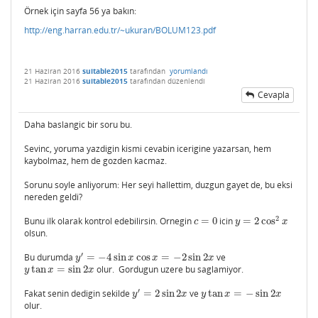
Örnek için sayfa 56 ya bakın:
http://eng.harran.edu.tr/~ukuran/BOLUM123.pdf
21 Haziran 2016
suitable2015
tarafından
yorumlandı
21 Haziran 2016
suitable2015
tarafından
düzenlendi
Cevapla
Daha baslangic bir soru bu.
Sevinc, yoruma yazdigin kismi cevabin icerigine yazarsan, hem
kaybolmaz, hem de gozden kacmaz.
Sorunu soyle anliyorum: Her seyi hallettim, duzgun gayet de, bu eksi
nereden geldi?
2
Bunu ilk olarak kontrol edebilirsin. Ornegin
=
0
icin
=
2
cos
c
=
0
y
=
2
cos
2
x
c
y
x
olsun.
′
Bu durumda
=
−
4
sin
cos
=
−
2
sin
2
ve
y
′
=
−
4
sin
x
cos
x
=
−
2
sin
2
x
y
x
x
x
tan
=
sin
2
olur. Gordugun uzere bu saglamiyor.
y
tan
x
=
sin
2
x
y
x
x
′
Fakat senin dedigin sekilde
=
2
sin
2
ve
tan
=
−
sin
2
y
′
=
2
sin
2
x
y
tan
x
=
−
sin
2
x
y
x
y
x
x
olur.