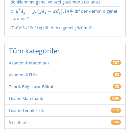
denkleminin genel ve özel çözümünü bulunuz.
2
x
.
=
.
(
−
)
.
dif denkleminin genel
x
.
y
2
d
y
=
y
.
(
y
d
x
−
x
d
y
)
.
l
n
x
y
x
y
d
y
y
d
x
d
l
n
y
x
y
y
cozumu ?
(D-C)^2(x^2e^cx) dif. denk. genel çözümü?
Tüm kategoriler
Akademik Matematik
737
Akademik Fizik
52
Teorik Bilgisayar Bilimi
32
Lisans Matematik
5.6k
Lisans Teorik Fizik
112
Veri Bilimi
145