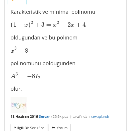
Karakteristik ve minimal polinomu
2
2
(
1
−
)
+
3
=
−
2
+
4
(
1
−
x
)
2
+
3
=
x
2
−
2
x
+
4
x
x
x
oldugundan ve bu polinom
3
+
8
x
3
+
8
x
polinomunu boldugunden
3
=
−
8
A
3
=
−
8
I
2
A
I
2
olur.
18 Haziran 2016
Sercan
(
25.6k
puan)
tarafından
cevaplandı
Ilgili Bir Soru Sor
Yorum