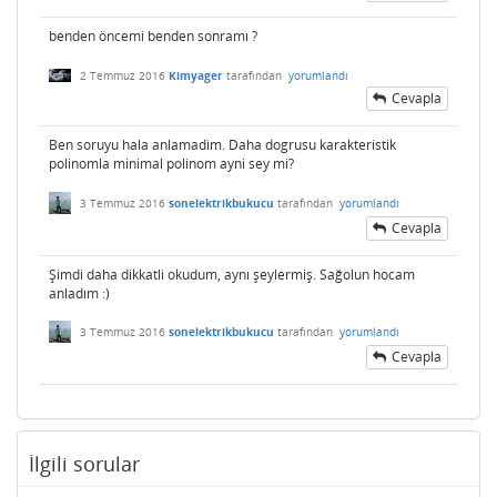
benden öncemi benden sonramı ?
2 Temmuz 2016
Kimyager
tarafından
yorumlandı
Cevapla
Ben soruyu hala anlamadim. Daha dogrusu karakteristik
polinomla minimal polinom ayni sey mi?
3 Temmuz 2016
sonelektrikbukucu
tarafından
yorumlandı
Cevapla
Şimdi daha dikkatli okudum, aynı şeylermiş. Sağolun hocam
anladım :)
3 Temmuz 2016
sonelektrikbukucu
tarafından
yorumlandı
Cevapla
İlgili sorular