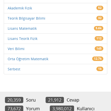
Akademik Fizik
52
Teorik Bilgisayar Bilimi
32
Lisans Matematik
5.6k
Lisans Teorik Fizik
112
Veri Bilimi
145
Orta Öğretim Matematik
12.7k
Serbest
1k
20,359
Soru
21,912
Cevap
73,672
Yorum
3,980,012
Kullanıcı