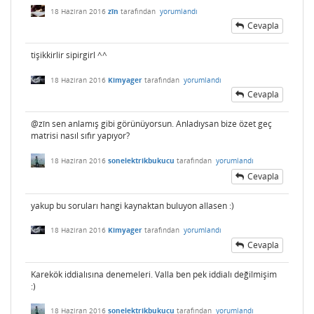
18 Haziran 2016
zîn
tarafından
yorumlandı
Cevapla
tişikkirlir sipirgirl ^^
18 Haziran 2016
Kimyager
tarafından
yorumlandı
Cevapla
@zîn sen anlamış gibi görünüyorsun. Anladıysan bize özet geç
matrisi nasıl sıfır yapıyor?
18 Haziran 2016
sonelektrikbukucu
tarafından
yorumlandı
Cevapla
yakup bu soruları hangi kaynaktan buluyon allasen :)
18 Haziran 2016
Kimyager
tarafından
yorumlandı
Cevapla
Karekök iddialısına denemeleri. Valla ben pek iddialı değilmişim
:)
18 Haziran 2016
sonelektrikbukucu
tarafından
yorumlandı