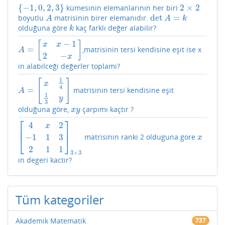
{
−
1
,
0
,
2
,
3
}
2
×
2
kümesinin elemanlarının her biri
{
−
1
,
0
,
2
,
3
}
2
×
2
det
=
boyutlu
matrisinin birer elemanıdır.
A
det
A
=
k
A
A
k
olduğuna göre
kaç farklı değer alabilir?
k
k
−
1
[
]
x
x
=
,matrisinin tersi kendisine eşit ise x
A
=
[
x
x
−
1
2
−
x
]
A
2
−
x
in alabilceği değerler toplamı?
1
[
]
x
4
=
matrisinin tersi kendisine eşit
A
=
[
x
1
4
1
3
y
]
A
1
y
3
olduğuna göre,
çarpımı kaçtır ?
x
y
x
y
⎡
⎤
4
2
x
⎢
⎥
−
1
1
3
matrisinin ranki 2 olduguna gore
[
4
x
2
−
1
1
3
2
1
1
]
3
×
3
x
⎣
⎦
x
2
1
1
3
×
3
in degeri kactir?
Tüm kategoriler
Akademik Matematik
737