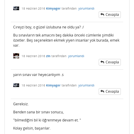
18 Haziran 2016
Kimyager
tarafından
yorumlandı
Cevapla
Cıreyzi boy, o güzel üslubuna ne oldu ya? :/
Bu sınavların tek amacını beş dakika önceki cümlenle şimdiki
özetler. Beş seçenekten ekmek yiyen insanlar yok burada, emek
var.
18 Haziran 2016
zîn
tarafından
yorumlandı
Cevapla
yarın sınav var heyecanlıyım .s
18 Haziran 2016
Kimyager
tarafından
yorumlandı
Cevapla
Gereksiz.
Benden sana bir sınav sonucu,
"bilmediğini bil ki öğrenmeye devam et. "
Kolay gelsin, başarılar.