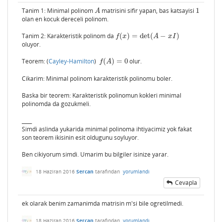
Tanim 1: Minimal polinom
matrisini sifir yapan, bas katsayisi
1
A
1
A
olan en kocuk dereceli polinom.
Tanim 2: Karakteristik polinom da
(
)
=
det
(
−
)
f
(
x
)
=
det
(
A
−
x
I
)
f
x
A
x
I
oluyor.
Teorem: (
Cayley-Hamilton
)
(
)
=
0
olur.
f
(
A
)
=
0
f
A
Cikarim: Minimal polinom karakteristik polinomu boler.
Baska bir teorem: Karakteristik polinomun kokleri minimal
polinomda da gozukmeli.
____
Simdi aslinda yukarida minimal polinoma ihtiyacimiz yok fakat
son teorem ikisinin esit oldugunu soyluyor.
Ben cikiyorum simdi. Umarim bu bilgiler isinize yarar.
18 Haziran 2016
Sercan
tarafından
yorumlandı
Cevapla
ek olarak benim zamanimda matrisin m'si bile ogretilmedi.
18 Haziran 2016
Sercan
tarafından
yorumlandı