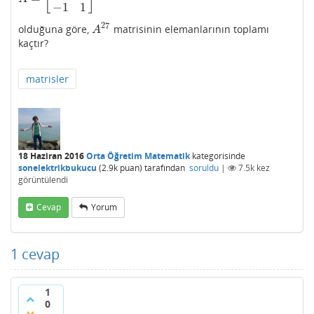
−
1
1
27
olduğuna göre,
matrisinin elemanlarının toplamı
A
27
A
kaçtır?
matrisler
18 Haziran 2016
Orta Öğretim Matematik
kategorisinde
sonelektrikbukucu
(
2.9k
puan)
tarafından
soruldu
|
7.5k
kez
görüntülendi
Cevap
Yorum
1
cevap
1
0