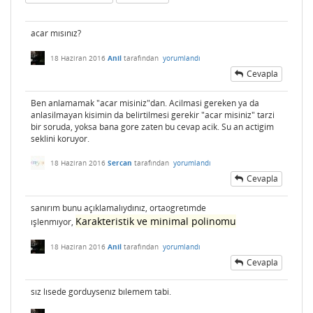
acar mısınız?
18 Haziran 2016
Anil
tarafından
yorumlandı
Cevapla
Ben anlamamak "acar misiniz"dan. Acilmasi gereken ya da
anlasilmayan kisimin da belirtilmesi gerekir "acar misiniz" tarzi
bir soruda, yoksa bana gore zaten bu cevap acik. Su an actigim
seklini koruyor.
18 Haziran 2016
Sercan
tarafından
yorumlandı
Cevapla
sanırım bunu açıklamalıydınız, ortaogretımde
Karakteristik ve minimal polinomu
ışlenmıyor,
18 Haziran 2016
Anil
tarafından
yorumlandı
Cevapla
sız lısede gorduysenız bılemem tabi.