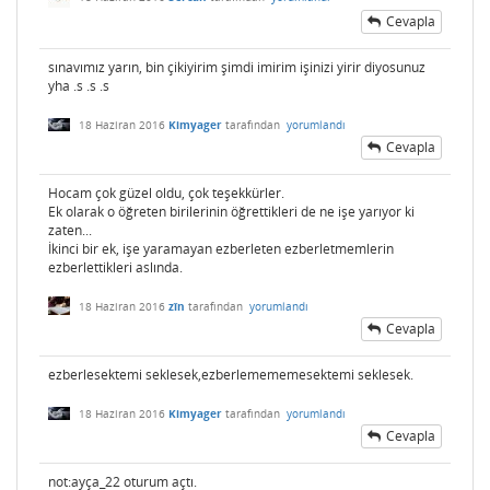
Cevapla
sınavımız yarın, bin çikiyirim şimdi imirim işinizi yirir diyosunuz
yha .s .s .s
18 Haziran 2016
Kimyager
tarafından
yorumlandı
Cevapla
Hocam çok güzel oldu, çok teşekkürler.
Ek olarak o öğreten birilerinin öğrettikleri de ne işe yarıyor ki
zaten...
İkinci bir ek, işe yaramayan ezberleten ezberletmemlerin
ezberlettikleri aslında.
18 Haziran 2016
zîn
tarafından
yorumlandı
Cevapla
ezberlesektemi seklesek,ezberlemememesektemi seklesek.
18 Haziran 2016
Kimyager
tarafından
yorumlandı
Cevapla
not:ayça_22 oturum açtı.