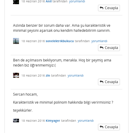
18 Haziran 2016
Anil
tarafından
yorumlandı
Cevapla
Aslında benzer bir sorum daha var. Ama şu karakteristik ve
minimal şeysini aşarsak onu kendim halledebilirim sanırım.
18 Haziran 2016
sonelektrikbukucu
tarafından
yorumlandı
Cevapla
Ben de açılmasını bekliyorum, merakla. Hoş bir şeymiş ama
neden biz öğrenmemişiz:(
18 Haziran 2016
zîn
tarafından
yorumlandı
Cevapla
Sercan hocam,
Karakteristik ve minimal polinom hakkında bilgi verirmisiniz ?
teşekkürler.
18 Haziran 2016
Kimyager
tarafından
yorumlandı
Cevapla