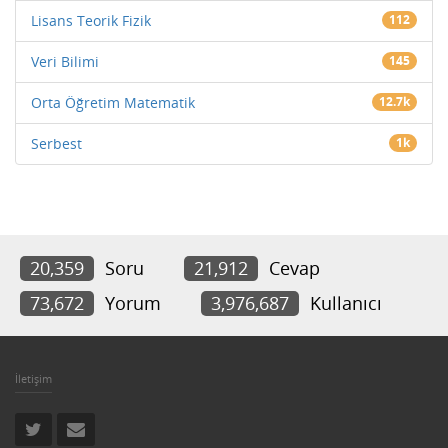
Lisans Teorik Fizik
112
Veri Bilimi
145
Orta Öğretim Matematik
12.7k
Serbest
1k
20,359
Soru
21,912
Cevap
73,672
Yorum
3,976,687
Kullanıcı
İletişim