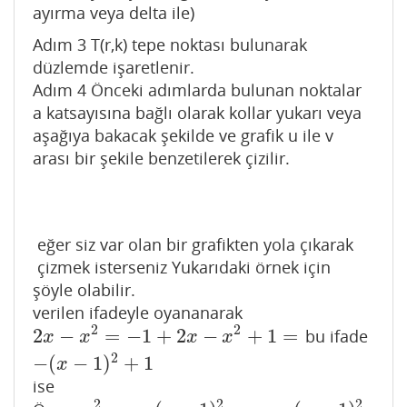
ayırma veya delta ile)
Adım 3 T(r,k) tepe noktası bulunarak
düzlemde işaretlenir.
Adım 4 Önceki adımlarda bulunan noktalar
a katsayısına bağlı olarak kollar yukarı veya
aşağıya bakacak şekilde ve grafik u ile v
arası bir şekile benzetilerek çizilir.
eğer siz var olan bir grafikten yola çıkarak
çizmek isterseniz Yukarıdaki örnek için
şöyle olabilir.
verilen ifadeyle oyananarak
2
2
2
−
=
−
1
+
2
−
+
1
=
bu ifade
2
x
−
x
2
=
−
1
+
2
x
−
x
2
+
1
=
−
(
x
−
1
)
2
+
1
x
x
x
x
2
−
(
−
1
)
+
1
x
ise
2
2
2