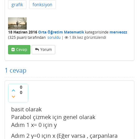
grafik
fonksiyon
18 Haziran 2016
Orta Öğretim Matematik
kategorisinde
merveozz
(
325
puan)
tarafından
soruldu
|
1.8k
kez görüntülendi
Cevap
Yorum
1
cevap
0
0
basit olarak
Parabol çizmek için genel olarak
Adım 1 x= 0 için y
Adım 2 y=0 için x (Eğer varsa , çarpanlara