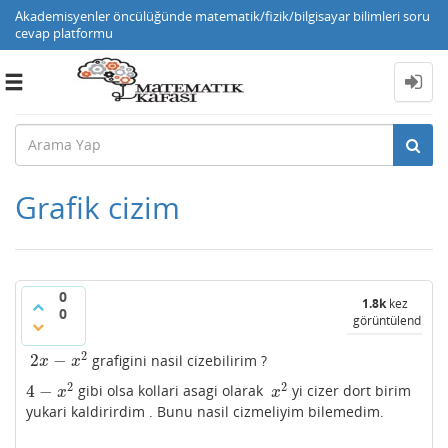
Akademisyenler öncülüğünde matematik/fizik/bilgisayar bilimleri soru
cevap platformu
Toggle
navigation
Grafik cizim
0
1.8k
kez
0
görüntülendi
2
2
−
grafigini nasil cizebilirim ?
2
x
−
x
2
x
x
2
2
4
−
gibi olsa kollari asagi olarak
yi cizer dort birim
4
−
x
2
x
2
x
x
yukari kaldirirdim . Bunu nasil cizmeliyim bilemedim.