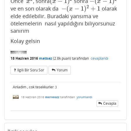
(
−
1
)
−
(
−
1
)
Önce
, sonra
sonra
x
2
(
x
−
1
)
2
−
(
x
−
1
)
2
x
x
x
2
−
(
−
1
)
+
1
ve en son olarak da
olarak
−
(
x
−
1
)
2
+
1
x
elde edilebilir. Buradaki yansıma ve
ötelemelerin nasıl yapıldığını biliyorsunuz
sanırım
Kolay gelsin
18 Haziran 2016
matbaz
(
2.8k
puan)
tarafından
cevaplandı
Ilgili Bir Soru Sor
Yorum
Anladim , cok tesekkurler :)
18 Haziran 2016
merveozz
tarafından
yorumlandı
Cevapla