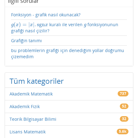
İlgili sorular
Fonksiyon - grafik nasıl okunacak?
(
)
=
|
|
.
sgn
kuralı ile verilen
fonksiyonunun
g
(
x
)
=
|
x
|
.
sgn
x
g
g
x
x
x
g
grafiği nasıl çizilir?
Grafiğin tanımı
bu problemlerin grafiği için denediğim yollar doğrumu
çizemedim
Tüm kategoriler
Akademik Matematik
737
Akademik Fizik
52
Teorik Bilgisayar Bilimi
32
Lisans Matematik
5.6k