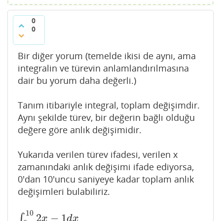
0
0
Bir diğer yorum (temelde ikisi de aynı, ama
integralin ve türevin anlamlandırılmasına
dair bu yorum daha değerli.)
Tanım itibariyle integral, toplam değişimdir.
Aynı şekilde türev, bir değerin bağlı olduğu
değere göre anlık değişimidir.
Yukarıda verilen türev ifadesi, verilen x
zamanındaki anlık değişimi ifade ediyorsa,
0'dan 10'uncu saniyeye kadar toplam anlık
değişimleri bulabiliriz.
10
2
−
1
∫
∫
0
10
2
x
−
1
d
x
x
d
x