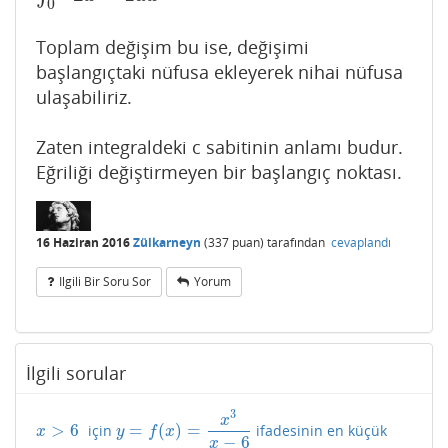
0
Toplam değişim bu ise, değişimi
başlangıçtaki nüfusa ekleyerek nihai nüfusa
ulaşabiliriz.
Zaten integraldeki c sabitinin anlamı budur.
Eğriliği değiştirmeyen bir başlangıç noktası.
16 Haziran 2016
Zülkarneyn
(
337
puan)
tarafından
cevaplandı
Ilgili Bir Soru Sor
Yorum
İlgili sorular
3
x
>
6
=
(
)
=
için
ifadesinin en küçük
x
>
6
y
=
f
(
x
)
=
x
3
x
−
6
x
y
f
x
−
6
x