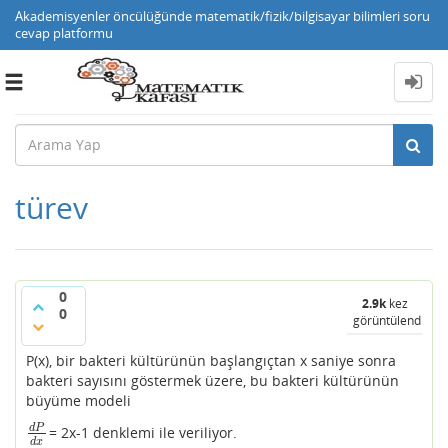
Akademisyenler öncülüğünde matematik/fizik/bilgisayar bilimleri soru
cevap platformu
Toggle
navigation
türev
0
2.9k
kez
0
görüntülendi
P(x), bir bakteri kültürünün başlangıçtan x saniye sonra
bakteri sayısını göstermek üzere, bu bakteri kültürünün
büyüme modeli
d
P
= 2x-1 denklemi ile veriliyor.
d
P
d
x
d
x