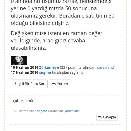
0 anında nüfusumuz 50 ise, denklemde x
yerine 0 yazdığımızda 50 sonucuna
ulaşmamız gerekir. Buradan c sabitinin 50
olduğu bilgisine erişiriz.
Değişkenimize istenilen zaman değeri
verildiğinde, aradığınız cevaba
ulaşabilirsiniz.
16 Haziran 2016
Zülkarneyn
(
337
puan)
tarafından
cevaplandı
17 Haziran 2016
sngmn
tarafından
seçilmiş
Ilgili Bir Soru Sor
Yorum
çok teşekkürler
17 Haziran 2016
sngmn
tarafından
yorumlandı
Cevapla