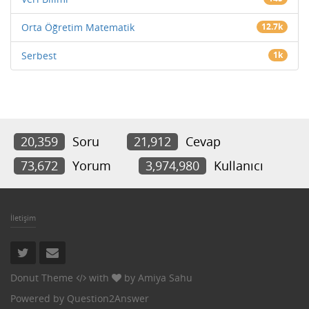
Orta Öğretim Matematik
12.7k
Serbest
1k
20,359
Soru
21,912
Cevap
73,672
Yorum
3,974,980
Kullanıcı
İletişim
Donut Theme
with
by
Amiya Sahu
Powered by
Question2Answer