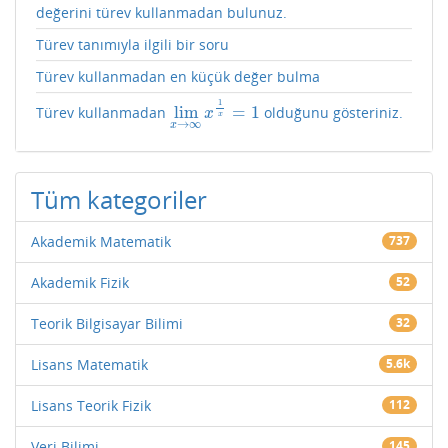
değerini türev kullanmadan bulunuz.
Türev tanımıyla ilgili bir soru
Türev kullanmadan en küçük değer bulma
1
lim
=
1
Türev kullanmadan
olduğunu gösteriniz.
lim
x
→
∞
x
1
x
=
1
x
x
→
∞
x
Tüm kategoriler
Akademik Matematik
737
Akademik Fizik
52
Teorik Bilgisayar Bilimi
32
Lisans Matematik
5.6k
Lisans Teorik Fizik
112
Veri Bilimi
145