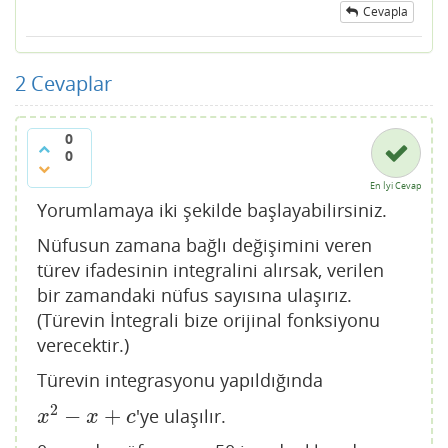
Cevapla
2
Cevaplar
0
0
En İyi Cevap
Yorumlamaya iki şekilde başlayabilirsiniz.
Nüfusun zamana bağlı değişimini veren
türev ifadesinin integralini alırsak, verilen
bir zamandaki nüfus sayısına ulaşırız.
(Türevin İntegrali bize orijinal fonksiyonu
verecektir.)
Türevin integrasyonu yapıldığında
2
−
+
'ye ulaşılır.
x
2
−
x
+
c
x
x
c