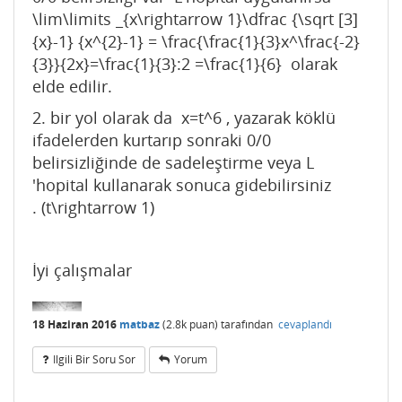
\lim\limits _{x\rightarrow 1}\dfrac {\sqrt [3]
{x}-1} {x^{2}-1} = \frac{\frac{1}{3}x^\frac{-2}
{3}}{2x}=\frac{1}{3}:2 =\frac{1}{6} olarak
elde edilir.
2. bir yol olarak da x=t^6 , yazarak köklü
ifadelerden kurtarıp sonraki 0/0
belirsizliğinde de sadeleştirme veya L
'hopital kullanarak sonuca gidebilirsiniz
. (t\rightarrow 1)
İyi çalışmalar
18 Haziran 2016
matbaz
(
2.8k
puan)
tarafından
cevaplandı
Ilgili Bir Soru Sor
Yorum