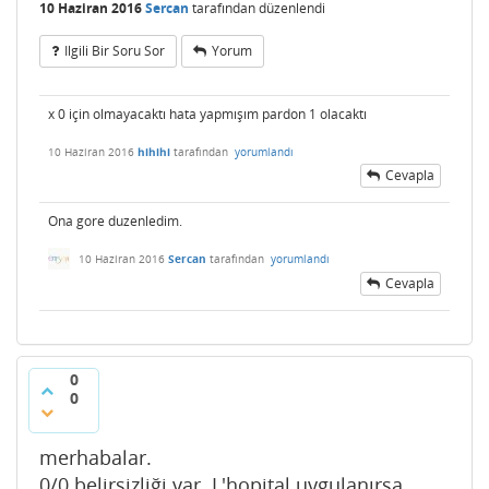
10 Haziran 2016
Sercan
tarafından
düzenlendi
Ilgili Bir Soru Sor
Yorum
x 0 için olmayacaktı hata yapmışım pardon 1 olacaktı
10 Haziran 2016
hihihi
tarafından
yorumlandı
Cevapla
Ona gore duzenledim.
10 Haziran 2016
Sercan
tarafından
yorumlandı
Cevapla
0
0
merhabalar.
0/0 belirsizliği var L'hopital uygulanırsa