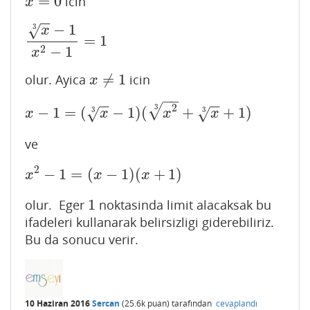
=
0
icin
x
=
0
x
−
−
−
1
√
3
x
=
1
x
3
−
1
x
2
−
1
=
1
2
−
1
x
≠
1
olur. Ayica
icin
x
≠
1
x
−
−
−
−
−
−
2
√
3
−
1
=
(
−
1
)
(
+
+
1
)
x
−
1
=
(
x
3
−
1
)
(
x
2
3
+
x
3
+
1
)
√
√
3
3
x
x
x
x
ve
2
−
1
=
(
−
1
)
(
+
1
)
x
2
−
1
=
(
x
−
1
)
(
x
+
1
)
x
x
x
1
olur. Eger
noktasinda limit alacaksak bu
1
ifadeleri kullanarak belirsizligi giderebiliriz.
Bu da sonucu verir.
10 Haziran 2016
Sercan
(
25.6k
puan)
tarafından
cevaplandı