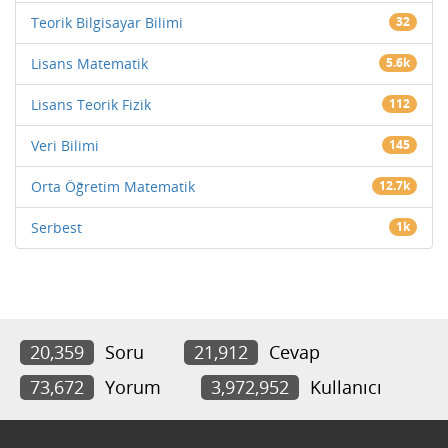
Teorik Bilgisayar Bilimi
32
Lisans Matematik
5.6k
Lisans Teorik Fizik
112
Veri Bilimi
145
Orta Öğretim Matematik
12.7k
Serbest
1k
20,359
Soru
21,912
Cevap
73,672
Yorum
3,972,952
Kullanıcı