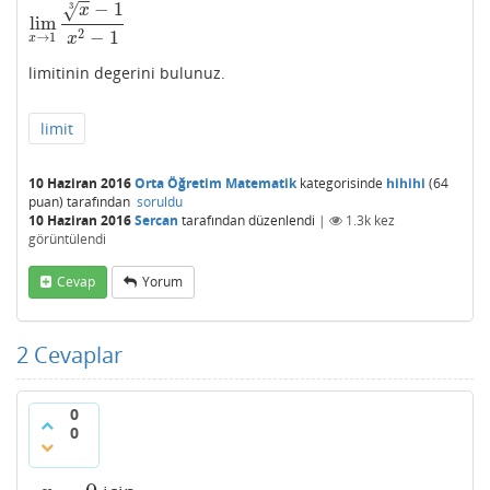
−
−
−
1
√
3
x
lim
lim
x
→
1
x
3
−
1
x
2
−
1
2
−
1
→
1
x
x
limitinin degerini bulunuz.
limit
10 Haziran 2016
Orta Öğretim Matematik
kategorisinde
hihihi
(
64
puan)
tarafından
soruldu
10 Haziran 2016
Sercan
tarafından
düzenlendi
|
1.3k
kez
görüntülendi
Cevap
Yorum
2
Cevaplar
0
0