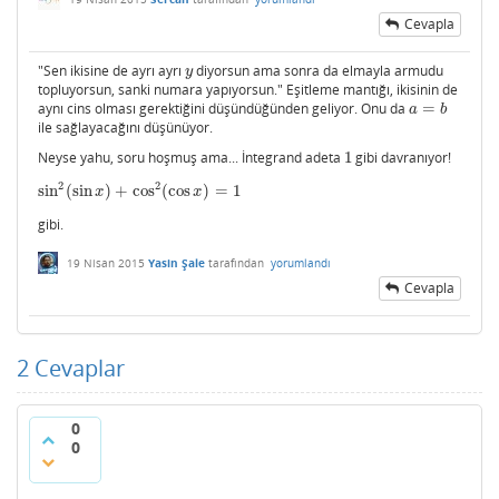
Cevapla
"Sen ikisine de ayrı ayrı
diyorsun ama sonra da elmayla armudu
y
y
topluyorsun, sanki numara yapıyorsun." Eşitleme mantığı, ikisinin de
aynı cins olması gerektiğini düşündüğünden geliyor. Onu da
=
a
=
b
a
b
ile sağlayacağını düşünüyor.
Neyse yahu, soru hoşmuş ama... İntegrand adeta
1
gibi davranıyor!
1
2
2
sin
(
sin
)
+
cos
(
cos
)
=
1
sin
2
(
sin
x
)
+
cos
2
(
cos
x
)
=
1
x
x
gibi.
19 Nisan 2015
Yasin Şale
tarafından
yorumlandı
Cevapla
2
Cevaplar
0
0