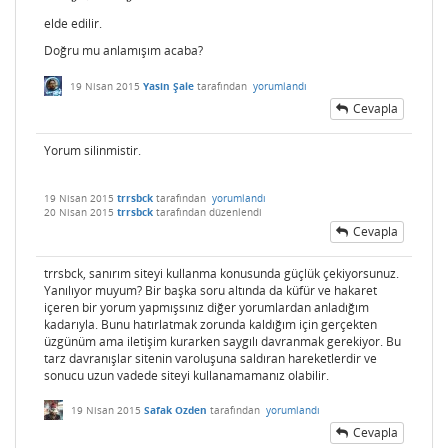
elde edilir.
Doğru mu anlamışım acaba?
19 Nisan 2015
Yasin Şale
tarafından
yorumlandı
Cevapla
Yorum silinmistir.
19 Nisan 2015
trrsbck
tarafından
yorumlandı
20 Nisan 2015
trrsbck
tarafından
düzenlendi
Cevapla
trrsbck, sanırım siteyi kullanma konusunda güçlük çekiyorsunuz.
Yanılıyor muyum? Bir başka soru altında da küfür ve hakaret
içeren bir yorum yapmışsınız diğer yorumlardan anladığım
kadarıyla. Bunu hatırlatmak zorunda kaldığım için gerçekten
üzgünüm ama iletişim kurarken saygılı davranmak gerekiyor. Bu
tarz davranışlar sitenin varoluşuna saldıran hareketlerdir ve
sonucu uzun vadede siteyi kullanamamanız olabilir.
19 Nisan 2015
Safak Ozden
tarafından
yorumlandı
Cevapla