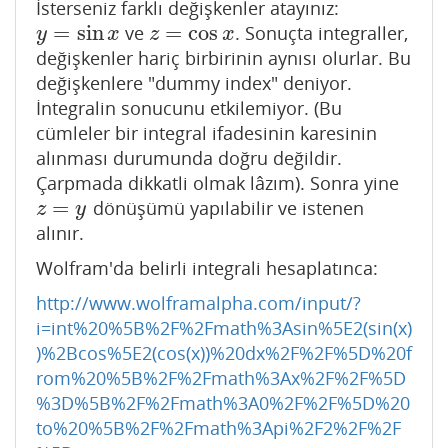
İsterseniz farklı değişkenler atayınız:
=
sin
=
cos
ve
. Sonuçta integraller,
y
=
sin
x
z
=
cos
x
y
x
z
x
değişkenler hariç birbirinin aynısı olurlar. Bu
değişkenlere "dummy index" deniyor.
İntegralin sonucunu etkilemiyor. (Bu
cümleler bir integral ifadesinin karesinin
alınması durumunda doğru değildir.
Çarpmada dikkatli olmak lâzım). Sonra yine
=
dönüşümü yapılabilir ve istenen
z
=
y
z
y
alınır.
Wolfram'da belirli integrali hesaplatınca:
http://www.wolframalpha.com/input/?
i=int%20%5B%2F%2Fmath%3Asin%5E2(sin(x)
)%2Bcos%5E2(cos(x))%20dx%2F%2F%5D%20f
rom%20%5B%2F%2Fmath%3Ax%2F%2F%5D
%3D%5B%2F%2Fmath%3A0%2F%2F%5D%20
to%20%5B%2F%2Fmath%3Api%2F2%2F%2F