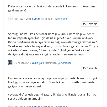
Daha onceki cevap anlasiliyor da, soruda kullanilan
=
nerden
a
=
b
a
b
geldi mesela?
19 Nisan 2015
Sercan
tarafından
yorumlandı
Cevapla
Sorduğu nokta: "Peşinen nasıl hem
=
sin
hem de
=
cos
y
=
sin
x
y
=
cos
x
y
x
y
x
tanımı yapılabiliyor? İkisi için de nasıl
değişkeni kullanılabiliyor?
y
y
Birine
diğerine de
diye farklı iki değişken atamak gerekmez mi?
a
b
a
b
Ve eğer iki ifadeyi toplayacaksan,
=
olması gerekmez mi?" diyor
a
=
b
a
b
arkadaş. Genel olarak, "dummy index" (Türkçe'de "sağır indis"
deniyor galiba) kavramıyla ilgili arkadaşın sorusu sanırım.
19 Nisan 2015
Yasin Şale
tarafından
yorumlandı
Cevapla
Hocam senin cevabinda, ayri ayri
aliniyor, o nedenle mahsuru yok.
y
y
Hadi
,
olarak ikiye ayiralim. Soruda ki
=
ispatlamasi nerden
y
,
z
y
=
z
y
z
y
z
geliyor onu merak ettim?
cevaptaki
'ler esit degil ki zaten, ilki
sin
ve ikincisi
cos
. Ben bu
y
sin
x
cos
x
y
x
x
soruyu cidden anlamadim.
19 Nisan 2015
Sercan
tarafından
yorumlandı