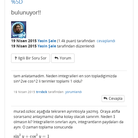
%5D
bulunuyor!!
19 Nisan 2015
Yasin Şale
(
1.4k
puan)
tarafından
cevaplandı
19 Nisan 2015
Yasin Şale
tarafından
düzenlendi
Ilgili Bir Soru Sor
Yorum
tam anlatamadim. Neden imtegralleri en son topladigimizda
sin^2ve cos^2 li terimler toplami 1 oldu?
19 Nisan 2015
trrsbck
tarafından
yorumlandı
Cevapla
murad.ozkoc aşağıda tekraren ayrıntısıyla yazmış. Oraya atıfla
sorarsanız anlaşmamız daha kolay olacak sanırım. Neden
1
1
olmasın ki? İntegrallerin sınırları aynı, integrantların paydaları da
aynı. O zaman toplama sonucunda
2
2
sin
+
cos
=
1
sin
2
y
+
cos
2
y
=
1
y
y