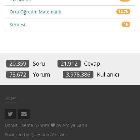
Orta Öğretim Matematik
12.7k
Serbest
1k
20,359
Soru
21,912
Cevap
73,672
Yorum
3,978,386
Kullanıcı
İletişim
Donut Theme
with
by
Amiya Sahu
Powered by
Question2Answer