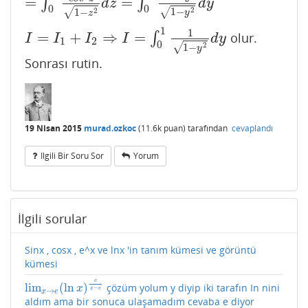
=
=
∫
∫
d
z
d
y
0
0
2
1
−
2
√
√
1
−
y
z
1
1
=
+
⇒
=
∫
olur.
I
=
I
1
+
I
2
⇒
I
=
∫
0
1
1
1
−
y
2
d
y
I
I
I
I
d
y
1
2
0
2
1
−
√
y
Sonrası rutin.
19 Nisan 2015
murad.ozkoc
(
11.6k
puan)
tarafından
cevaplandı
Ilgili Bir Soru Sor
Yorum
İlgili sorular
Sinx , cosx , e^x ve lnx 'in tanım kümesi ve görüntü
kümesi
e
lim
(
ln
)
çözüm yolum y diyip iki tarafın In nini
lim
x
→
e
(
ln
x
)
e
x
−
e
x
−
x
e
→
x
e
aldım ama bir sonuca ulaşamadım cevaba e diyor