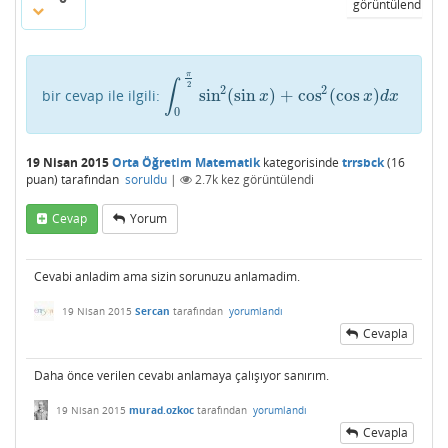
görüntülendi
π
∫
2
2
2
sin
(
sin
)
+
cos
(
cos
)
bir cevap ile ilgili:
∫
0
π
2
sin
2
(
sin
x
)
+
cos
2
(
cos
x
)
d
x
x
x
d
x
0
19 Nisan 2015
Orta Öğretim Matematik
kategorisinde
trrsbck
(
16
puan)
tarafından
soruldu
|
2.7k
kez görüntülendi
Cevap
Yorum
Cevabi anladim ama sizin sorunuzu anlamadim.
19 Nisan 2015
Sercan
tarafından
yorumlandı
Cevapla
Daha önce verilen cevabı anlamaya çalışıyor sanırım.
19 Nisan 2015
murad.ozkoc
tarafından
yorumlandı
Cevapla