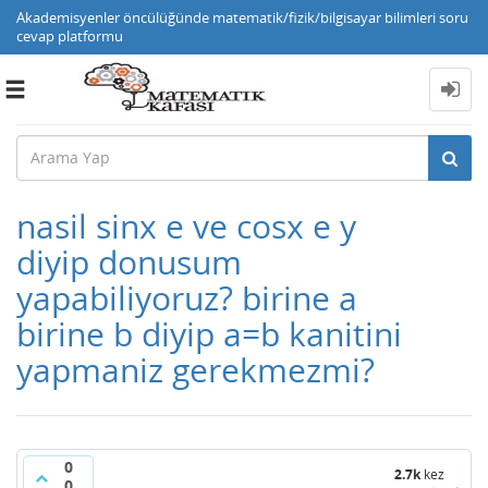
Akademisyenler öncülüğünde matematik/fizik/bilgisayar bilimleri soru
cevap platformu
Toggle
navigation
nasil sinx e ve cosx e y
diyip donusum
yapabiliyoruz? birine a
birine b diyip a=b kanitini
yapmaniz gerekmezmi?
0
2.7k
kez
0