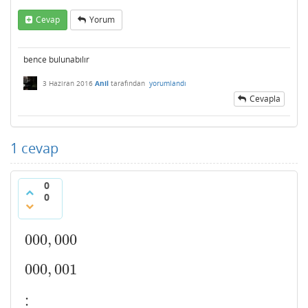
Cevap
Yorum
bence bulunabılır
3 Haziran 2016
Anil
tarafından
yorumlandı
Cevapla
1
cevap
0
0
000
,
000
000
,
000
000
,
001
000
,
001
⋮
⋮