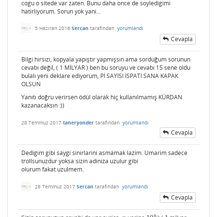
cogu o sitede var zaten. Bunu daha once de soyledigimi
hatirliyorum. Sorun yok yani...
5 Haziran 2016
Sercan
tarafından
yorumlandı
Cevapla
Bilgi hırsızı, kopyala yapıştır yapmışsın ama sorduğum sorunun
cevabı değil, ( 1 MİLYAR ) ben bu soruyu ve cevabı 15 sene oldu
bulalı yeni deklare ediyorum, Pİ SAYISI İSPATI SANA KAPAK
OLSUN
Yanıtı doğru verirsen ödül olarak hiç kullanılmamış KÜRDAN
kazanacaksın :))
28 Temmuz 2017
taneryonder
tarafından
yorumlandı
Cevapla
Dedigim gibi saygi sinirlarini asmamak lazim. Umarim sadece
trollsunuzdur yoksa sizin adiniza uzulur gibi
olurum fakat uzulmem.
28 Temmuz 2017
Sercan
tarafından
yorumlandı
Cevapla
n