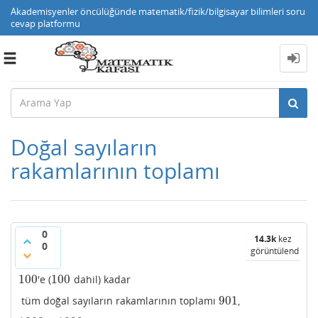
Akademisyenler öncülüğünde matematik/fizik/bilgisayar bilimleri soru
cevap platformu
Toggle
navigation
Doğal sayıların
rakamlarının toplamı
0
14.3k
kez
0
görüntülendi
100
100
'e (
dahil) kadar
100
100
901
tüm doğal sayıların rakamlarının toplamı
,
901