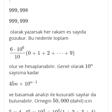
999
,
998
999
,
998
999
,
999
999
,
999
olarak yazarsak her rakam es sayida
gozukur. Bu nedenle toplam
6
6
⋅
10
(
0
+
1
+
2
+
⋯
+
9
)
6
⋅
10
6
10
(
0
+
1
+
2
+
⋯
+
9
)
10
10
n
olur ve hesaplanabilir. Genel olarak
10
n
sayisina kadar
−
1
n
45
×
10
45
n
×
10
n
−
1
n
ve basamak analizi ile kusuratli sayilar da
50
,
000
bulunabilir. Ornegin
(dahil) icin
50
,
000
4
4
5
×
4
⋅
45
×
10
4
+
10
4
(
1
+
2
+
3
+
4
)
+
5
=
1
,
000
,
005