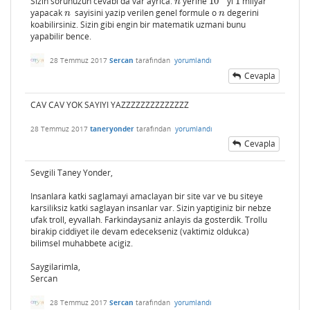
Sizin sorunuzun cevabi da var ayrica.
yerine
10
'yi
1
milyar
n
10
n
1
n
yapacak
sayisini yazip verilen genel formule o
degerini
n
n
n
n
koabilirsiniz. Sizin gibi engin bir matematik uzmani bunu
yapabilir bence.
28 Temmuz 2017
Sercan
tarafından
yorumlandı
Cevapla
CAV CAV YOK SAYIYI YAZZZZZZZZZZZZZZ
28 Temmuz 2017
taneryonder
tarafından
yorumlandı
Cevapla
Sevgili Taney Yonder,
Insanlara katki saglamayi amaclayan bir site var ve bu siteye
karsiliksiz katki saglayan insanlar var. Sizin yaptiginiz bir nebze
ufak troll, eyvallah. Farkindaysaniz anlayis da gosterdik. Trollu
birakip ciddiyet ile devam edecekseniz (vaktimiz oldukca)
bilimsel muhabbete acigiz.
Saygilarimla,
Sercan
28 Temmuz 2017
Sercan
tarafından
yorumlandı