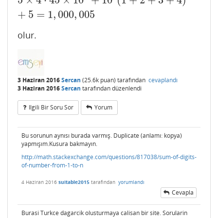
5
×
4
⋅
45
×
10
+
10
(
1
+
2
+
3
+
4
)
+
5
=
1
,
000
,
005
olur.
3 Haziran 2016
Sercan
(
25.6k
puan)
tarafından
cevaplandı
3 Haziran 2016
Sercan
tarafından
düzenlendi
Ilgili Bir Soru Sor
Yorum
Bu sorunun aynısı burada varmış. Duplicate (anlamı: kopya)
yapmışım.Kusura bakmayın.
http://math.stackexchange.com/questions/817038/sum-of-digits-
of-number-from-1-to-n
4 Haziran 2016
suitable2015
tarafından
yorumlandı
Cevapla
Burasi Turkce dagarcik olusturmaya calisan bir site. Sorularin