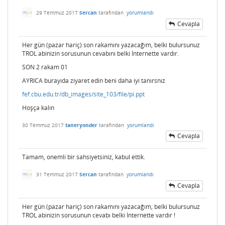
29 Temmuz 2017
Sercan
tarafından
yorumlandı
Cevapla
Her gün (pazar hariç) son rakamını yazacağım, belki bulursunuz
TROL abinizin sorusunun cevabını belki İnternette vardır.
SON 2 rakam 01
AYRICA burayıda ziyaret edin beni daha iyi tanırsnız
fef.cbu.edu.tr/db_images/site_103/file/pi.ppt
Hoşça kalın
30 Temmuz 2017
taneryonder
tarafından
yorumlandı
Cevapla
Tamam, onemli bir sahsiyetsiniz, kabul ettik.
31 Temmuz 2017
Sercan
tarafından
yorumlandı
Cevapla
Her gün (pazar hariç) son rakamını yazacağım, belki bulursunuz
TROL abinizin sorusunun cevabı belki İnternette vardır !