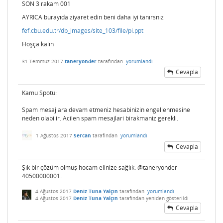
SON 3 rakam 001
AYRICA burayıda ziyaret edin beni daha iyi tanırsnız
fef.cbu.edu.tr/db_images/site_103/file/pi.ppt
Hoşça kalın
31 Temmuz 2017
taneryonder
tarafından
yorumlandı
Cevapla
Kamu Spotu:
Spam mesajlara devam etmeniz hesabinizin engellenmesine
neden olabilir. Acilen spam mesajlari birakmaniz gerekli.
1 Ağustos 2017
Sercan
tarafından
yorumlandı
Cevapla
Şık bir çözüm olmuş hocam elinize sağlık. @taneryonder
40500000001.
4 Ağustos 2017
Deniz Tuna Yalçın
tarafından
yorumlandı
4 Ağustos 2017
Deniz Tuna Yalçın
tarafından
yeniden gösterildi
Cevapla