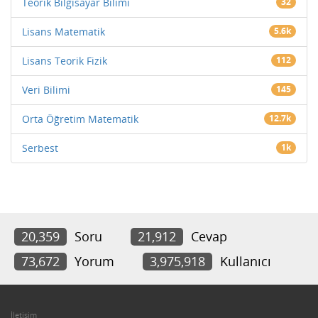
Teorik Bilgisayar Bilimi
32
Lisans Matematik
5.6k
Lisans Teorik Fizik
112
Veri Bilimi
145
Orta Öğretim Matematik
12.7k
Serbest
1k
20,359
Soru
21,912
Cevap
73,672
Yorum
3,975,918
Kullanıcı
İletişim