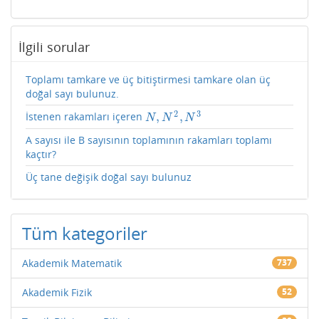
İlgili sorular
Toplamı tamkare ve üç bitiştirmesi tamkare olan üç
doğal sayı bulunuz.
2
3
,
,
İstenen rakamları içeren
N
,
N
2
,
N
3
N
N
N
A sayısı ile B sayısının toplamının rakamları toplamı
kaçtır?
Üç tane değişik doğal sayı bulunuz
Tüm kategoriler
Akademik Matematik
737
Akademik Fizik
52