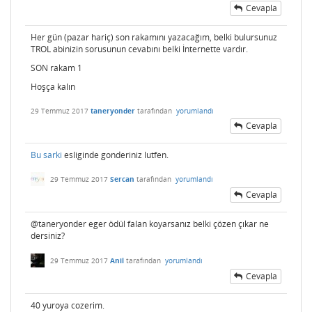
Cevapla
Her gün (pazar hariç) son rakamını yazacağım, belki bulursunuz
TROL abinizin sorusunun cevabını belki İnternette vardır.
SON rakam 1
Hoşça kalın
29 Temmuz 2017
taneryonder
tarafından
yorumlandı
Cevapla
Bu sarki
esliginde gonderiniz lutfen.
29 Temmuz 2017
Sercan
tarafından
yorumlandı
Cevapla
@taneryonder eger ödül falan koyarsanız belki çözen çıkar ne
dersiniz?
29 Temmuz 2017
Anil
tarafından
yorumlandı
Cevapla
40 yuroya cozerim.