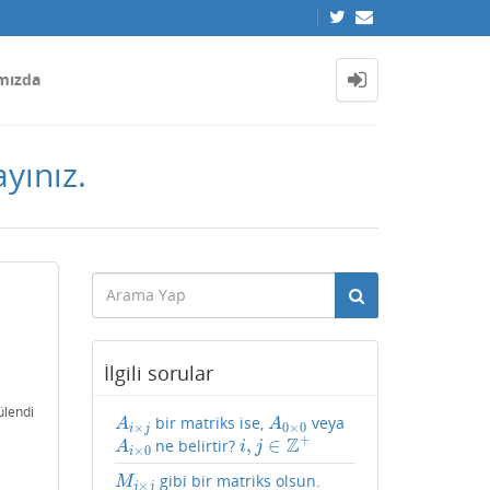
mızda
yınız.
İlgili sorular
ülendi
bir matriks ise,
veya
A
i
×
j
A
0
×
0
A
A
×
0
×
0
i
j
+
Z
,
∈
ne belirtir?
A
i
×
0
i
,
j
∈
Z
+
A
i
j
×
0
i
gibi bir matriks olsun.
M
j
×
j
M
×
j
j