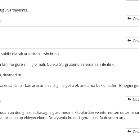
ugu varsayilmis.
Cev
ı
Cev
ahibi olarak arastirabilirsin bunu.
ki tanima gore
=
olmali. Cunku
grubunun elemanlari ile iliskili.
i
=
j
S
n
i
j
S
n
um, duymadim.
azinca da, bir kac arastirilmis bilgi ile gelip ek aciklama bekle, lutfen. Emegini go
Cev
ı
udan bu dedıgınızın cıkacagını goremedım, kitaplardan ve ınternetten determına
spatlarını bulup ekleyecektım .Dolaysıyıla bu dedıgınızı ılk defa duydum ama
Cev