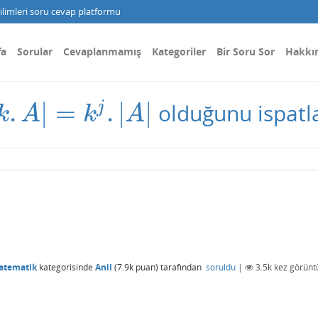
limleri soru cevap platformu
fa
Sorular
Cevaplanmamış
Kategoriler
Bir Soru Sor
Hakkı
.
|
=
.
|
|
j
olduğunu ispatla
|
k
.
A
|
=
k
j
.
|
A
|
k
A
k
A
atematik
kategorisinde
Anil
(
7.9k
puan)
tarafından
soruldu
|
3.5k
kez görünt