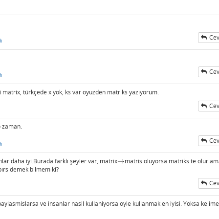
Cev
ı
Cev
ı
ali matrix, türkçede x yok, ks var oyuzden matriks yazıyorum.
Cev
 o zaman.
Cev
ı
lar daha iyi.Burada farklı şeyler var, matrix
→
matris oluyorsa matriks te olur a
→
mbırs demek bilmem ki?
Cev
paylasmislarsa ve insanlar nasil kullaniyorsa oyle kullanmak en iyisi. Yoksa kelim