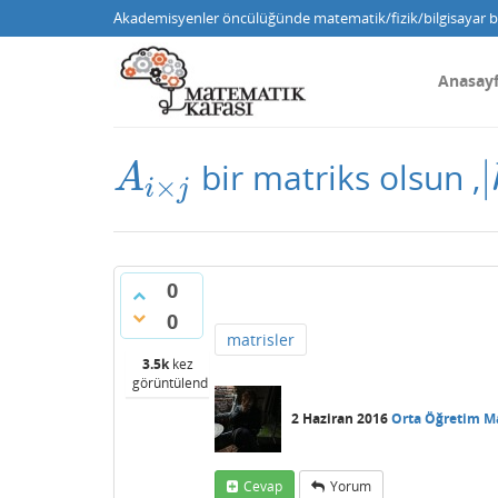
Akademisyenler öncülüğünde matematik/fizik/bilgisayar bi
Anasay
|
bir matriks olsun ,
A
i
×
j
A
×
i
j
0
0
matrisler
3.5k
kez
görüntülendi
2 Haziran 2016
Orta Öğretim M
Cevap
Yorum