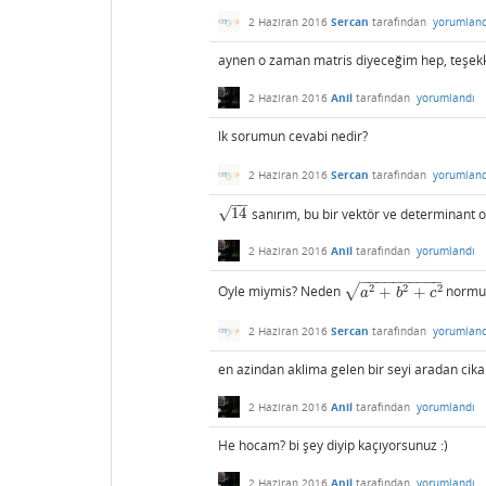
2 Haziran 2016
Sercan
tarafından
yorumland
aynen o zaman matris diyeceğim hep, teşekkür
2 Haziran 2016
Anil
tarafından
yorumlandı
lk sorumun cevabi nedir?
2 Haziran 2016
Sercan
tarafından
yorumland
−
−
√
14
sanırım, bu bir vektör ve determinant o
14
2 Haziran 2016
Anil
tarafından
yorumlandı
−
−
−
−
−
−
−
−
−
−
√
2
2
2
Oyle miymis? Neden
+
+
normun
a
2
+
b
2
+
c
2
a
b
c
2 Haziran 2016
Sercan
tarafından
yorumland
en azindan aklima gelen bir seyi aradan cik
2 Haziran 2016
Anil
tarafından
yorumlandı
He hocam? bi şey diyip kaçıyorsunuz :)
2 Haziran 2016
Anil
tarafından
yorumlandı