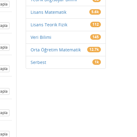
apla
Lisans Matematik
5.6k
Lisans Teorik Fizik
112
apla
Veri Bilimi
145
apla
Orta Öğretim Matematik
12.7k
Serbest
1k
apla
apla
apla
apla