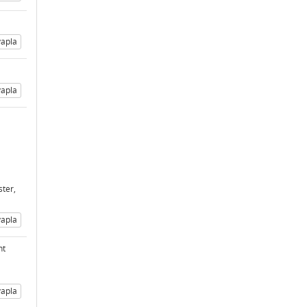
apla
apla
ster,
apla
nt
apla