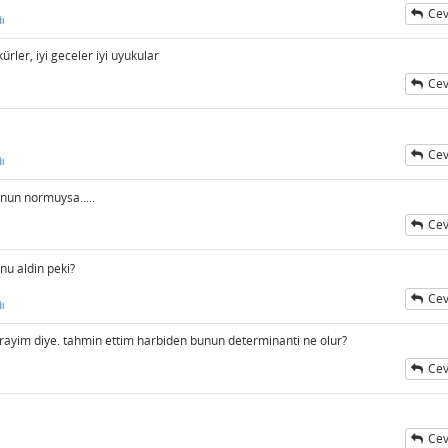
Cev
ı
ler, iyi geceler iyi uyukular
Cev
Cev
ı
nun normuysa.....
Cev
u aldin peki?
Cev
ı
arayim diye. tahmin ettim harbiden bunun determinanti ne olur?
Cev
Cev