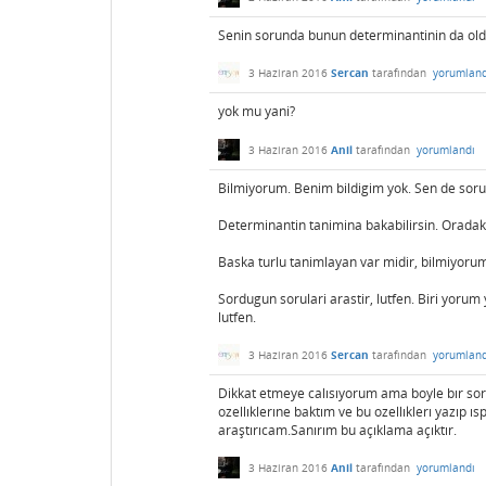
Senin sorunda bunun determinantinin da old
3 Haziran 2016
Sercan
tarafından
yorumland
yok mu yani?
3 Haziran 2016
Anil
tarafından
yorumlandı
Bilmiyorum. Benim bildigim yok. Sen de soru s
Determinantin tanimina bakabilirsin. Orada
Baska turlu tanimlayan var midir, bilmiyor
Sordugun sorulari arastir, lutfen. Biri yorum y
lutfen.
3 Haziran 2016
Sercan
tarafından
yorumland
Dikkat etmeye calısıyorum ama boyle bır sor
ozellıklerıne baktım ve bu ozellıklerı yazıp ı
araştırıcam.Sanırım bu açıklama açıktır.
3 Haziran 2016
Anil
tarafından
yorumlandı