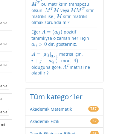
T
bu matriks'in transpozu
M
T
M
T
T
olsun.
veya
sıfır-
M
T
M
M
M
T
M
M
M
M
matriks ise ,
sıfır-matriks
M
M
olmak zorunda mı?
apla
=
(
)
Eğer
pozitif
A
=
(
a
i
j
)
A
a
i
j
tanımlıysa o zaman her i için
>
0
dır. gösteriniz.
apla
a
i
j
>
0
a
i
j
=
[
]
matrisi için,
A
=
[
a
i
j
]
3
×
1
A
a
i
j
3
×
1
+
≡
(
mod
4
)
i
+
j
≡
a
i
j
(
mod
4
)
i
j
a
i
j
apla
T
olduğuna göre,
matrisi ne
A
T
A
olabilir ?
apla
Tüm kategoriler
ma
Akademik Matematik
737
apla
Akademik Fizik
52
e mi
Teorik Bilgisayar Bilimi
32