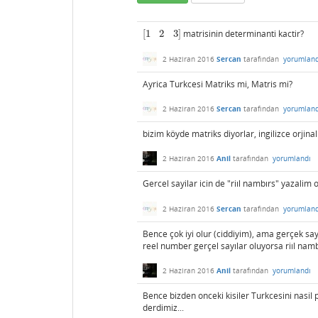
[
1
2
3
]
matrisinin determinanti kactir?
[
1
2
3
]
2 Haziran 2016
Sercan
tarafından
yorumland
Ayrica Turkcesi Matriks mi, Matris mi?
2 Haziran 2016
Sercan
tarafından
yorumland
bizim köyde matriks diyorlar, ingilizce orjin
2 Haziran 2016
Anil
tarafından
yorumlandı
Gercel sayilar icin de "riıl nambırs" yazalim
2 Haziran 2016
Sercan
tarafından
yorumland
Bence çok iyi olur (ciddiyim), ama gerçek sayı
reel number gerçel sayılar oluyorsa riıl na
2 Haziran 2016
Anil
tarafından
yorumlandı
Bence bizden onceki kisiler Turkcesini nasil 
derdimiz...