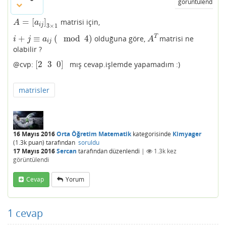
görüntülendi
=
[
]
matrisi için,
A
=
[
a
i
j
]
3
×
1
A
a
i
j
3
×
1
+
≡
(
mod
4
)
T
olduğuna göre,
matrisi ne
i
+
j
≡
a
i
j
(
mod
4
)
A
T
i
j
a
A
i
j
olabilir ?
[
2
3
0
]
@cvp:
mış cevap.işlemde yapamadım :)
[
2
3
0
]
matrisler
16 Mayıs 2016
Orta Öğretim Matematik
kategorisinde
Kimyager
(
1.3k
puan)
tarafından
soruldu
17 Mayıs 2016
Sercan
tarafından
düzenlendi
|
1.3k
kez
görüntülendi
Cevap
Yorum
1
cevap