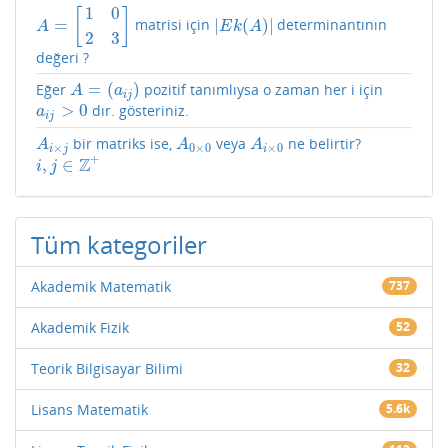
1
0
[
]
=
|
(
)
|
matrisi için
determinantının
A
=
[
1
0
2
3
]
|
E
k
(
A
)
|
A
E
k
A
2
3
değeri ?
=
(
)
Eğer
pozitif tanımlıysa o zaman her i için
A
=
(
a
i
j
)
A
a
i
j
>
0
dır. gösteriniz.
a
i
j
>
0
a
i
j
bir matriks ise,
veya
ne belirtir?
A
i
×
j
A
0
×
0
A
i
×
0
A
A
A
×
0
×
0
×
0
i
j
i
+
Z
,
∈
i
,
j
∈
Z
+
i
j
Tüm kategoriler
Akademik Matematik
737
Akademik Fizik
52
Teorik Bilgisayar Bilimi
32
Lisans Matematik
5.6k