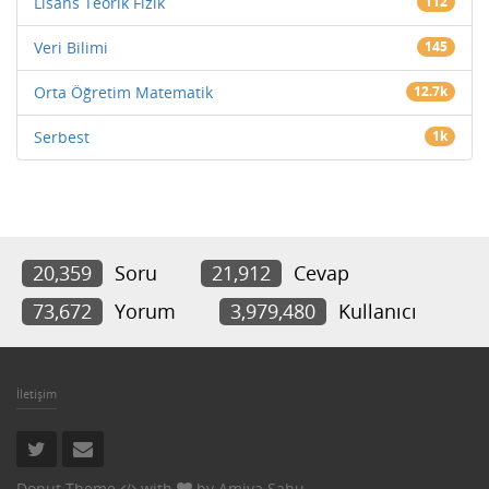
Lisans Teorik Fizik
112
Veri Bilimi
145
Orta Öğretim Matematik
12.7k
Serbest
1k
20,359
Soru
21,912
Cevap
73,672
Yorum
3,979,480
Kullanıcı
İletişim
Donut Theme
with
by
Amiya Sahu