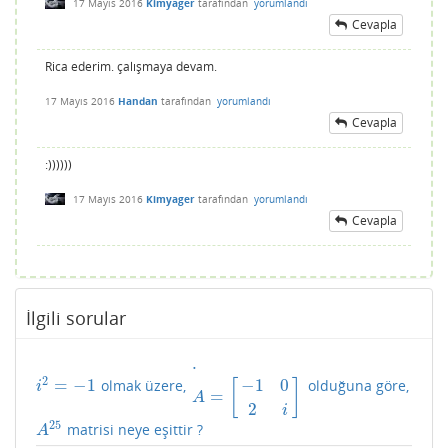
17 Mayıs 2016
Kimyager
tarafından
yorumlandı
Cevapla
Rica ederim. çalışmaya devam.
17 Mayıs 2016
Handan
tarafından
yorumlandı
Cevapla
:))))))
17 Mayıs 2016
Kimyager
tarafından
yorumlandı
Cevapla
İlgili sorular
.
2
=
−
1
−
1
0
olmak üzere,
olduğuna göre,
i
2
=
−
1
.
A
=
[
−
1
0
2
i
]
[
]
i
=
A
2
i
25
matrisi neye eşittir ?
A
25
A