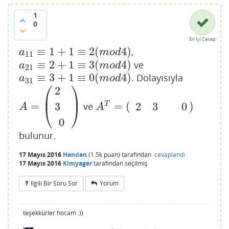
1
0
En İyi Cevap
≡
1
+
1
≡
2
(
4
)
,
a
11
≡
1
+
1
≡
2
(
m
o
d
4
)
a
m
o
d
11
≡
2
+
1
≡
3
(
4
)
ve
a
21
≡
2
+
1
≡
3
(
m
o
d
4
)
a
m
o
d
21
≡
3
+
1
≡
0
(
4
)
. Dolayısıyla
a
31
≡
3
+
1
≡
0
(
m
o
d
4
)
a
m
o
d
31
⎛
⎞
2
⎜
⎟
=
=
(
)
T
ve
2
0
3
3
A
=
(
2
3
0
)
A
T
=
(
2
3
0
)
⎝
⎠
A
A
0
bulunur.
17 Mayıs 2016
Handan
(
1.5k
puan)
tarafından
cevaplandı
17 Mayıs 2016
Kimyager
tarafından
seçilmiş
Ilgili Bir Soru Sor
Yorum
teşekkürler hocam :))